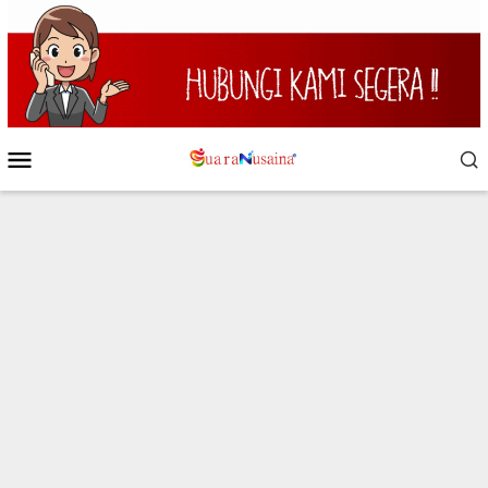
Loncat
ke
konten
Menu
Mobile