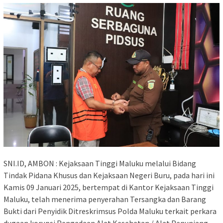
SNI.ID, AMBON : Kejaksaan Tinggi Maluku melalui Bidang
Tindak Pidana Khusus dan Kejaksaan Negeri Buru, pada hari ini
Kamis 09 Januari 2025, bertempat di Kantor Kejaksaan Tinggi
Maluku, telah menerima penyerahan Tersangka dan Barang
Bukti dari Penyidik Ditreskrimsus Polda Maluku terkait perkara