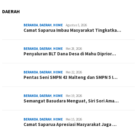
DAERAH
BERANDA
,
DAERAH
,
HOME
Agustus 5, 2026
Camat Saparua Imbau Masyarakat Tingkatka…
BERANDA
,
DAERAH
,
HOME
Mei 28, 2026
Penyaluran BLT Dana Desa di Mahu Diprior…
BERANDA
,
DAERAH
,
HOME
Mei 22, 2026
Pentas Seni SMPN 43 Malteng dan SMPN 5 I…
BERANDA
,
DAERAH
,
HOME
Mei 19, 2026
Semangat Basudara Menguat, Siri Sori Ama…
BERANDA
,
DAERAH
,
HOME
Mei 15, 2026
Camat Saparua Apresiasi Masyarakat Jaga …