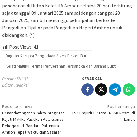
penahanan di Rutan Kelas IIA Ambon selama 20 hari terhitung
sejak tanggal 09 Januari 2025 sampai dengan tanggal 28
Januari 2025, sambil menunggu pelimpahan berkas ke
Pengadilan Tipikor pada Pengadilan Negeri Ambon untuk
disidangkan. (*)
Post Views:
41
Dugaan Korupsi Pengadaan Alkes Dinkes Buru
Kejati Maluku Terima Penyerahan Tersangka dan Barang Bukti
Penulis: SNI-01
SEBARKAN
Editor: Redaksi
Navigasi
Pos sebelumnya
Pos berikutnya
Penandatanganan Pakta Integritas,
152 Prajurit Bintara TNI AD Resmi di
pos
Kajati Maluku Pastikan Pelaksanaan
Lantik
Pekerjaan di Bandara Pattimura
Ambon Tepat Waktu dan Sasaran