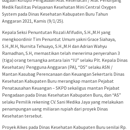
dugaan korupsi Pengadaan Alat Kesehatan / Alat Penunjang
Medik Fasilitas Pelayanan Kesehatan Mini Central Oxygen
System pada Dinas Kesehatan Kabupaten Buru Tahun
Anggaran 2021, Kamis (9/1/25).
Kepala Seksi Penuntutan Rozali Afifudin, S.H.,M.H yang
mengkoordinir Tim Penuntut Umum yakni Grace Siahaya,
S.H.,M.H, Nurnita Tehuayo, S.H.,M.H dan Adrian Wahyu
Ramadhan, S.H, memastikan telah menerima penyerahan 3
(tiga) orang tersangka antara lain “IU” selaku Plt. Kepala Dinas
Kesehatan/ Pengguna Anggaran (PA), “DS” selaku ASN /
Mantan Kasubag Perencanaan dan Keuangan Sekertaris Dinas
Kesehatan Kabupaten Buru merangkap mantan Pejabat
Penatausahan Keuangan – SKPD sekaligus mantan Pejabat
Pengadaan pada Dinas Kesehatan Kabupaten Buru, dan “AS”
selaku Pemilik rekening CV. Sani Medika Jaya yang melakukan
penampungan uang miliaran rupiah dari proyek Dinas
Kesehatan tersebut.
Proyek Alkes pada Dinas Kesehatan Kabupaten Buru senilai Rp.