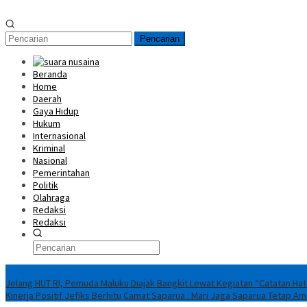
Pencarian
Beranda
Home
Daerah
Gaya Hidup
Hukum
Internasional
Kriminal
Nasional
Pemerintahan
Politik
Olahraga
Redaksi
Redaksi
Breaking News
Jelang HUT RI, Pemuda Maluku Diajak Bangkit Lewat Kegiatan “Catatan Hat
Kinerja Positif Jefiks Berhitu
Camat Saparua : Mari Jaga Saparua Tetap Ama