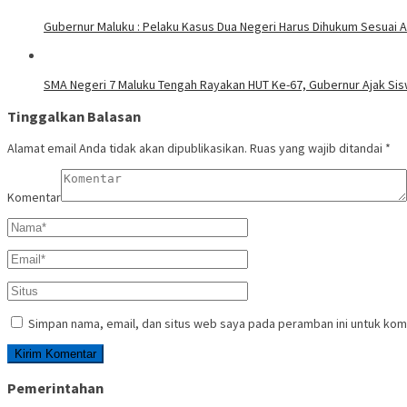
Gubernur Maluku : Pelaku Kasus Dua Negeri Harus Dihukum Sesuai A
SMA Negeri 7 Maluku Tengah Rayakan HUT Ke-67, Gubernur Ajak Sis
Tinggalkan Balasan
Alamat email Anda tidak akan dipublikasikan.
Ruas yang wajib ditandai
*
Komentar
Simpan nama, email, dan situs web saya pada peramban ini untuk kom
Pemerintahan