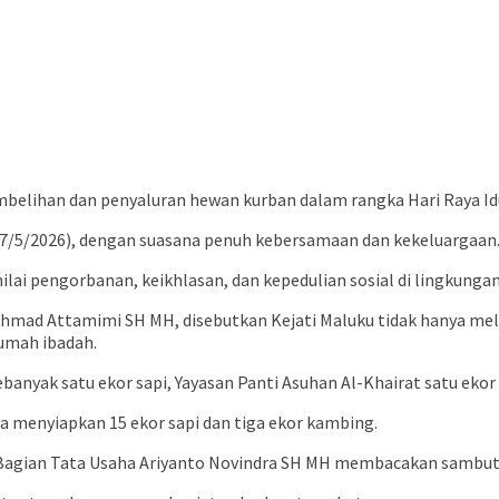
elihan dan penyaluran hewan kurban dalam rangka Hari Raya Idul
27/5/2026), dengan suasana penuh kebersamaan dan kekeluargaan
i pengorbanan, keikhlasan, dan kepedulian sosial di lingkungan
Achmad Attamimi SH MH, disebutkan Kejati Maluku tidak hanya mel
umah ibadah.
nyak satu ekor sapi, Yayasan Panti Asuhan Al-Khairat satu ekor s
a menyiapkan 15 ekor sapi dan tiga ekor kambing.
 Bagian Tata Usaha Ariyanto Novindra SH MH membacakan sambutan