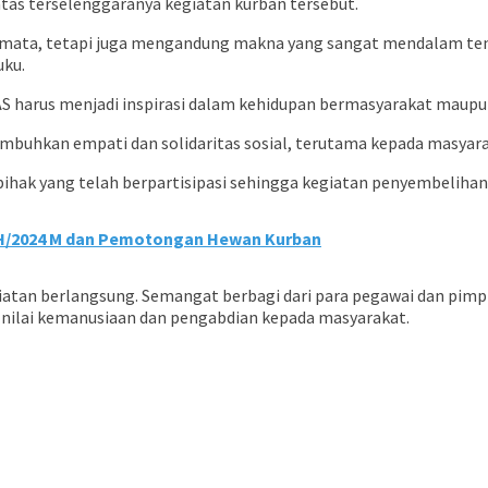
as terselenggaranya kegiatan kurban tersebut.
emata, tetapi juga mengandung makna yang sangat mendalam ten
uku.
 AS harus menjadi inspirasi dalam kehidupan bermasyarakat maup
enumbuhkan empati dan solidaritas sosial, terutama kepada masy
 pihak yang telah berpartisipasi sehingga kegiatan penyembeliha
5 H/2024 M dan Pemotongan Hewan Kurban
tan berlangsung. Semangat berbagi dari para pegawai dan pimpi
nilai kemanusiaan dan pengabdian kepada masyarakat.