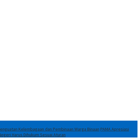
i Penguatan Kelembagaan dan Pembinaan Warga Binaan
PAMA Apresiasi
Negeri Harus Dihukum Sesuai Aturan