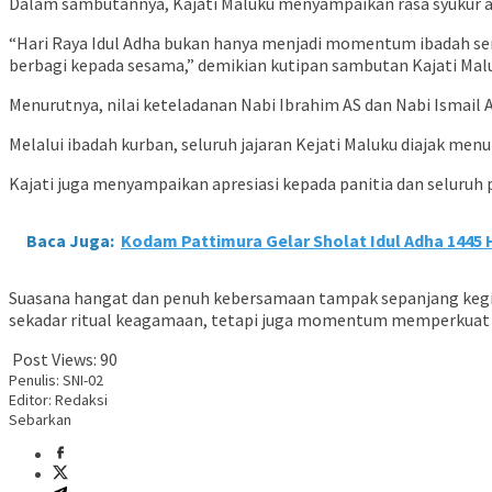
Dalam sambutannya, Kajati Maluku menyampaikan rasa syukur at
“Hari Raya Idul Adha bukan hanya menjadi momentum ibadah s
berbagi kepada sesama,” demikian kutipan sambutan Kajati Mal
Menurutnya, nilai keteladanan Nabi Ibrahim AS dan Nabi Ismail
Melalui ibadah kurban, seluruh jajaran Kejati Maluku diajak m
Kajati juga menyampaikan apresiasi kepada panitia dan seluruh
Baca Juga:
Kodam Pattimura Gelar Sholat Idul Adha 144
Suasana hangat dan penuh kebersamaan tampak sepanjang kegia
sekadar ritual keagamaan, tetapi juga momentum memperkuat 
Post Views:
90
Penulis: SNI-02
Editor: Redaksi
Sebarkan