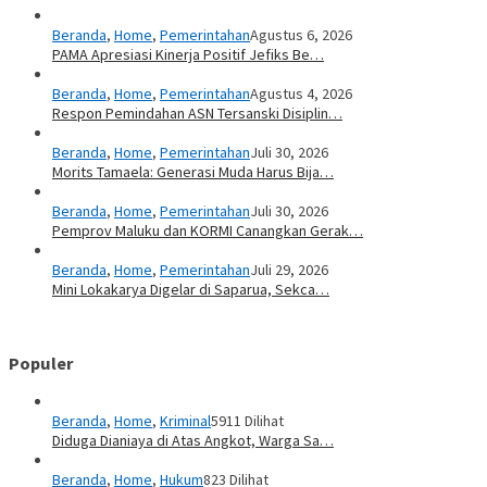
Beranda
,
Home
,
Pemerintahan
Agustus 6, 2026
PAMA Apresiasi Kinerja Positif Jefiks Be…
Beranda
,
Home
,
Pemerintahan
Agustus 4, 2026
Respon Pemindahan ASN Tersanski Disiplin…
Beranda
,
Home
,
Pemerintahan
Juli 30, 2026
Morits Tamaela: Generasi Muda Harus Bija…
Beranda
,
Home
,
Pemerintahan
Juli 30, 2026
Pemprov Maluku dan KORMI Canangkan Gerak…
Beranda
,
Home
,
Pemerintahan
Juli 29, 2026
Mini Lokakarya Digelar di Saparua, Sekca…
Populer
Beranda
,
Home
,
Kriminal
5911 Dilihat
Diduga Dianiaya di Atas Angkot, Warga Sa…
Beranda
,
Home
,
Hukum
823 Dilihat