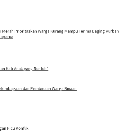
tu Merah Prioritaskan Warga Kurang Mampu Terima Daging Kurban
Saparua
tan Hati Anak yang Runtuh”
 Kelembagaan dan Pembinaan Warga Binaan
an Picu Konflik