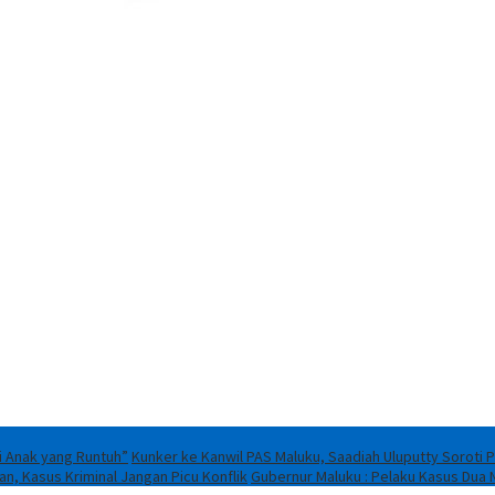
i Anak yang Runtuh”
Kunker ke Kanwil PAS Maluku, Saadiah Uluputty Sorot
n, Kasus Kriminal Jangan Picu Konflik
Gubernur Maluku : Pelaku Kasus Dua 