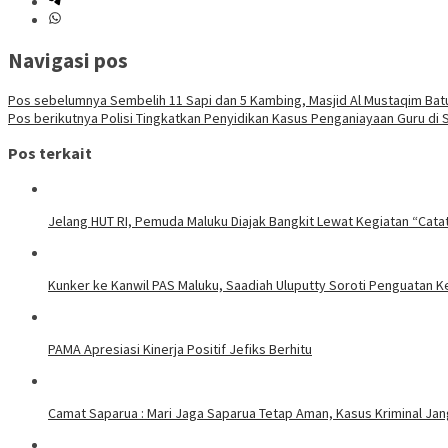
Navigasi pos
Pos sebelumnya
Sembelih 11 Sapi dan 5 Kambing, Masjid Al Mustaqim Ba
Pos berikutnya
Polisi Tingkatkan Penyidikan Kasus Penganiayaan Guru di 
Pos terkait
Jelang HUT RI, Pemuda Maluku Diajak Bangkit Lewat Kegiatan “Cata
Kunker ke Kanwil PAS Maluku, Saadiah Uluputty Soroti Penguatan
PAMA Apresiasi Kinerja Positif Jefiks Berhitu
Camat Saparua : Mari Jaga Saparua Tetap Aman, Kasus Kriminal Jang