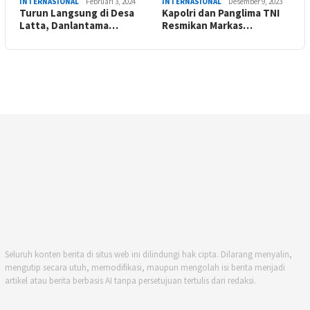
INTERNASIONAL
Februari 3, 2024
INTERNASIONAL
Desember 9, 2023
Turun Langsung di Desa
Kapolri dan Panglima TNI
Latta, Danlantama…
Resmikan Markas…
Seluruh konten berita di situs web ini dilindungi hak cipta. Dilarang menyalin,
mengutip secara utuh, memodifikasi, maupun mengolah isi berita menjadi
artikel atau berita berbasis AI tanpa persetujuan tertulis dari redaksi.