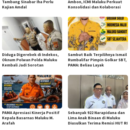
Tambang Sinabar Iha Perlu
Ambon, ICMI Maluku Perkuat
Kajian Amdal
Konsolidasi dan Kolaborasi
Diduga Digerebek di Indekos,
Sambut Baik Terpilihnya Ismail
Oknum Polwan Polda Maluku
Rumbalifar Pimpin Golkar SBT,
Kembali Jadi Sorotan
PAMA: Beliau Layak
PAMA Apresiasi Kinerja Positif
Sebanyak 922 Narapidana dan
Kepala Basarnas Maluku M.
Lima Anak Binaan di Maluku
Arafah
Diusulkan Terima Remisi HUT RI