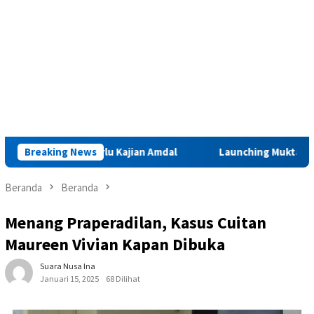
r Iha Perlu Kajian Amdal
Breaking News
Launching Muktamar VIII di Ambo
Beranda
Beranda
Menang Praperadilan, Kasus Cuitan
Maureen Vivian Kapan Dibuka
Suara Nusa Ina
Januari 15, 2025
68 Dilihat