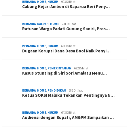
BERANDA
,
HOME
,
HUKUM
903 Dilihat
Cabang Kejari Ambon di Saparua Beri Peny…
BERANDA
,
DAERAH
,
HOME
731 Dilihat
Ratusan Warga Padati Gunung Saniri, Pros…
BERANDA
,
HOME
,
HUKUM
688 Dilihat
Dugaan Korupsi Dana Desa Booi Naik Penyi…
BERANDA
,
HOME
,
PEMERINTAHAN
682 Dilihat
Kasus Stunting di Siri Sori Amalatu Menu…
BERANDA
,
HOME
,
PENDIDIKAN
682 Dilihat
Ketua SOKSI Maluku Tekankan Pentingnya N…
BERANDA
,
HOME
,
HUKUM
643 Dilihat
Audiensi dengan Bupati, AMGPM Sampaikan …