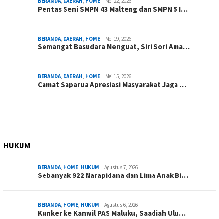
BERANDA
,
DAERAH
,
HOME
Mei 22, 2026
Pentas Seni SMPN 43 Malteng dan SMPN 5 I…
BERANDA
,
DAERAH
,
HOME
Mei 19, 2026
Semangat Basudara Menguat, Siri Sori Ama…
BERANDA
,
DAERAH
,
HOME
Mei 15, 2026
Camat Saparua Apresiasi Masyarakat Jaga …
HUKUM
BERANDA
,
HOME
,
HUKUM
Agustus 7, 2026
Sebanyak 922 Narapidana dan Lima Anak Bi…
BERANDA
,
HOME
,
HUKUM
Agustus 6, 2026
Kunker ke Kanwil PAS Maluku, Saadiah Ulu…