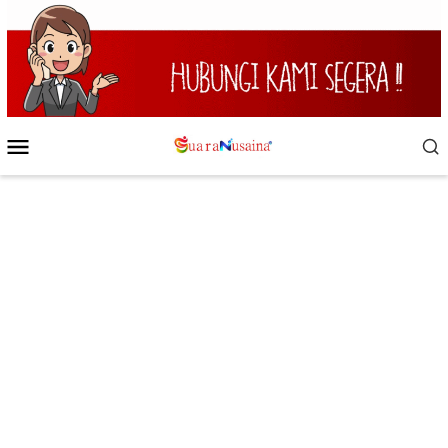
Loncat
ke
konten
Menu
Mobile