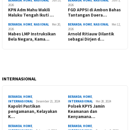
BERANDA
,
HOME
,
NASIONAL
Juli 15,
BERANDA
,
HOME
,
NASIONAL
Juni 3,
2026
2026
KPN Adm Mahu Wakili
FGD APPSI di Ambon Bahas
Maluku Tengah Ikuti …
Tantangan Daera…
BERANDA
,
HOME
,
NASIONAL
Mei 20,
BERANDA
,
HOME
,
NASIONAL
Mei 12,
2026
2026
Mabes LMP Instruksikan
Arnold Ritiauw Dilantik
Bela Negara, Kama…
sebagai Dirjen d…
INTERNASIONAL
BERANDA
,
HOME
,
BERANDA
,
HOME
,
INTERNASIONAL
Desember 21, 2024
INTERNASIONAL
Mei 28, 2024
Kapolri Pastikan
Polsek KPYS Jamin
pengamanan, Kelayakan
Keamanan dan
K…
Kenyamana…
BERANDA
,
HOME
,
BERANDA
,
HOME
,