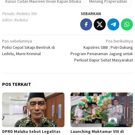
Kasus Cuitan Maureen Vivian Kapan Dibuka
Menang Praperadilan
Penulis: Redaksi SNI
SEBARKAN
Editor: Redaksi
Navigasi
Pos sebelumnya
Pos berikutnya
Polisi Cepat Sikapi Bentrok di
Kapolres SBB : Polri Dukung
pos
Leihitu, Murni Kriminal
Program Penanaman Jagung untuk
Perkuat Dapur Sehat Masyarakat
POS TERKAIT
DPRD Maluku Sebut Legalitas
Launching Muktamar VIII di