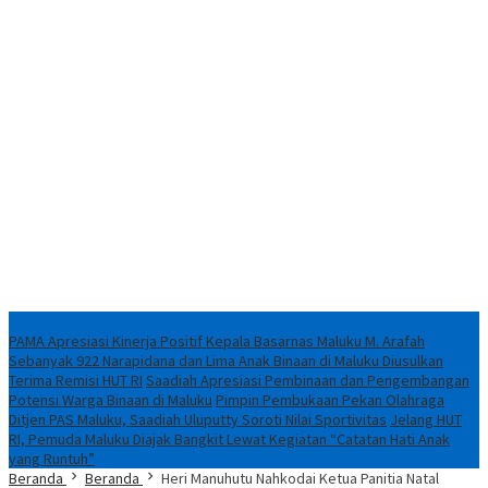
Breaking News
PAMA Apresiasi Kinerja Positif Kepala Basarnas Maluku M. Arafah
Sebanyak 922 Narapidana dan Lima Anak Binaan di Maluku Diusulkan
Terima Remisi HUT RI
Saadiah Apresiasi Pembinaan dan Pengembangan
Potensi Warga Binaan di Maluku
Pimpin Pembukaan Pekan Olahraga
Ditjen PAS Maluku, Saadiah Uluputty Soroti Nilai Sportivitas
Jelang HUT
RI, Pemuda Maluku Diajak Bangkit Lewat Kegiatan “Catatan Hati Anak
yang Runtuh”
Beranda
Beranda
Heri Manuhutu Nahkodai Ketua Panitia Natal