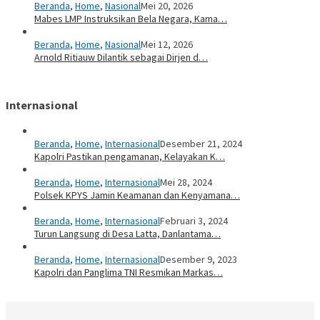
Beranda
,
Home
,
Nasional
Mei 20, 2026
Mabes LMP Instruksikan Bela Negara, Kama…
Beranda
,
Home
,
Nasional
Mei 12, 2026
Arnold Ritiauw Dilantik sebagai Dirjen d…
Internasional
Beranda
,
Home
,
Internasional
Desember 21, 2024
Kapolri Pastikan pengamanan, Kelayakan K…
Beranda
,
Home
,
Internasional
Mei 28, 2024
Polsek KPYS Jamin Keamanan dan Kenyamana…
Beranda
,
Home
,
Internasional
Februari 3, 2024
Turun Langsung di Desa Latta, Danlantama…
Beranda
,
Home
,
Internasional
Desember 9, 2023
Kapolri dan Panglima TNI Resmikan Markas…