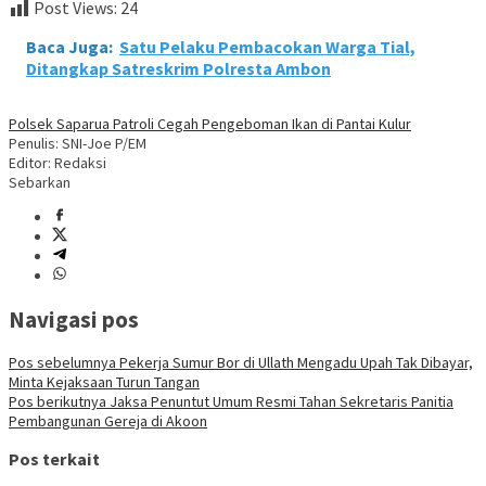
Post Views:
24
Baca Juga:
Satu Pelaku Pembacokan Warga Tial,
Ditangkap Satreskrim Polresta Ambon
Polsek Saparua Patroli Cegah Pengeboman Ikan di Pantai Kulur
Penulis: SNI-Joe P/EM
Editor: Redaksi
Sebarkan
Navigasi pos
Pos sebelumnya
Pekerja Sumur Bor di Ullath Mengadu Upah Tak Dibayar,
Minta Kejaksaan Turun Tangan
Pos berikutnya
Jaksa Penuntut Umum Resmi Tahan Sekretaris Panitia
Pembangunan Gereja di Akoon
Pos terkait