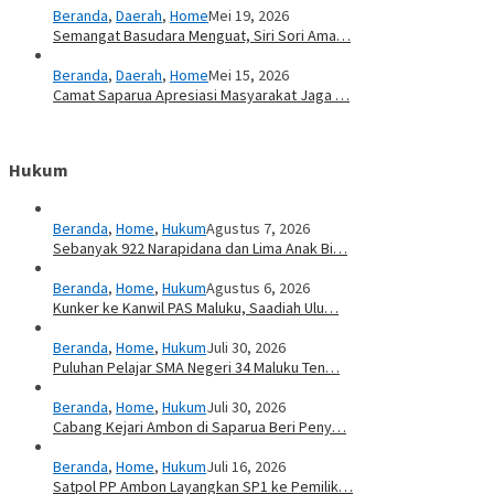
Beranda
,
Daerah
,
Home
Mei 19, 2026
Semangat Basudara Menguat, Siri Sori Ama…
Beranda
,
Daerah
,
Home
Mei 15, 2026
Camat Saparua Apresiasi Masyarakat Jaga …
Hukum
Beranda
,
Home
,
Hukum
Agustus 7, 2026
Sebanyak 922 Narapidana dan Lima Anak Bi…
Beranda
,
Home
,
Hukum
Agustus 6, 2026
Kunker ke Kanwil PAS Maluku, Saadiah Ulu…
Beranda
,
Home
,
Hukum
Juli 30, 2026
Puluhan Pelajar SMA Negeri 34 Maluku Ten…
Beranda
,
Home
,
Hukum
Juli 30, 2026
Cabang Kejari Ambon di Saparua Beri Peny…
Beranda
,
Home
,
Hukum
Juli 16, 2026
Satpol PP Ambon Layangkan SP1 ke Pemilik…