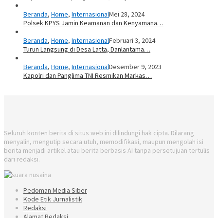
Beranda
,
Home
,
Internasional
Mei 28, 2024
Polsek KPYS Jamin Keamanan dan Kenyamana…
Beranda
,
Home
,
Internasional
Februari 3, 2024
Turun Langsung di Desa Latta, Danlantama…
Beranda
,
Home
,
Internasional
Desember 9, 2023
Kapolri dan Panglima TNI Resmikan Markas…
Seluruh konten berita di situs web ini dilindungi hak cipta. Dilarang
menyalin, mengutip secara utuh, memodifikasi, maupun mengolah isi
berita menjadi artikel atau berita berbasis AI tanpa persetujuan tertulis
dari redaksi.
Pedoman Media Siber
Kode Etik Jurnalistik
Redaksi
Alamat Redaksi