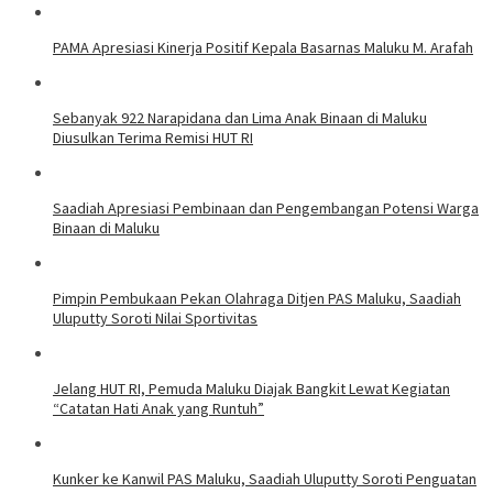
PAMA Apresiasi Kinerja Positif Kepala Basarnas Maluku M. Arafah
Sebanyak 922 Narapidana dan Lima Anak Binaan di Maluku
Diusulkan Terima Remisi HUT RI
Saadiah Apresiasi Pembinaan dan Pengembangan Potensi Warga
Binaan di Maluku
Pimpin Pembukaan Pekan Olahraga Ditjen PAS Maluku, Saadiah
Uluputty Soroti Nilai Sportivitas
Jelang HUT RI, Pemuda Maluku Diajak Bangkit Lewat Kegiatan
“Catatan Hati Anak yang Runtuh”
Kunker ke Kanwil PAS Maluku, Saadiah Uluputty Soroti Penguatan