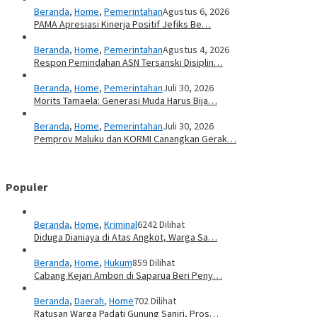
Beranda
,
Home
,
Pemerintahan
Agustus 6, 2026
PAMA Apresiasi Kinerja Positif Jefiks Be…
Beranda
,
Home
,
Pemerintahan
Agustus 4, 2026
Respon Pemindahan ASN Tersanski Disiplin…
Beranda
,
Home
,
Pemerintahan
Juli 30, 2026
Morits Tamaela: Generasi Muda Harus Bija…
Beranda
,
Home
,
Pemerintahan
Juli 30, 2026
Pemprov Maluku dan KORMI Canangkan Gerak…
Populer
Beranda
,
Home
,
Kriminal
6242 Dilihat
Diduga Dianiaya di Atas Angkot, Warga Sa…
Beranda
,
Home
,
Hukum
859 Dilihat
Cabang Kejari Ambon di Saparua Beri Peny…
Beranda
,
Daerah
,
Home
702 Dilihat
Ratusan Warga Padati Gunung Saniri, Pros…