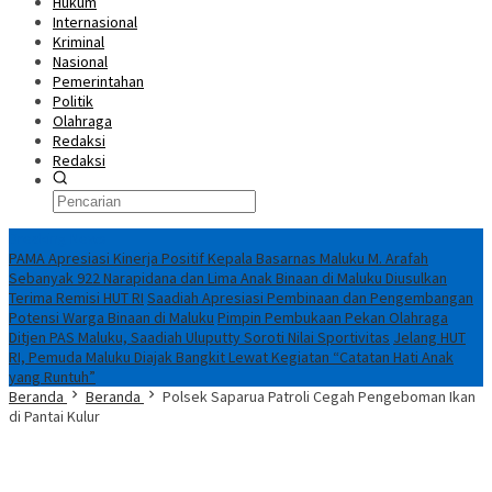
Hukum
Internasional
Kriminal
Nasional
Pemerintahan
Politik
Olahraga
Redaksi
Redaksi
Breaking News
PAMA Apresiasi Kinerja Positif Kepala Basarnas Maluku M. Arafah
Sebanyak 922 Narapidana dan Lima Anak Binaan di Maluku Diusulkan
Terima Remisi HUT RI
Saadiah Apresiasi Pembinaan dan Pengembangan
Potensi Warga Binaan di Maluku
Pimpin Pembukaan Pekan Olahraga
Ditjen PAS Maluku, Saadiah Uluputty Soroti Nilai Sportivitas
Jelang HUT
RI, Pemuda Maluku Diajak Bangkit Lewat Kegiatan “Catatan Hati Anak
yang Runtuh”
Beranda
Beranda
Polsek Saparua Patroli Cegah Pengeboman Ikan
di Pantai Kulur