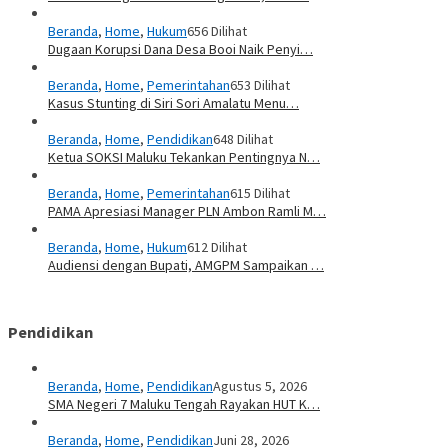
Beranda
,
Home
,
Hukum
656 Dilihat
Dugaan Korupsi Dana Desa Booi Naik Penyi…
Beranda
,
Home
,
Pemerintahan
653 Dilihat
Kasus Stunting di Siri Sori Amalatu Menu…
Beranda
,
Home
,
Pendidikan
648 Dilihat
Ketua SOKSI Maluku Tekankan Pentingnya N…
Beranda
,
Home
,
Pemerintahan
615 Dilihat
PAMA Apresiasi Manager PLN Ambon Ramli M…
Beranda
,
Home
,
Hukum
612 Dilihat
Audiensi dengan Bupati, AMGPM Sampaikan …
Pendidikan
Beranda
,
Home
,
Pendidikan
Agustus 5, 2026
SMA Negeri 7 Maluku Tengah Rayakan HUT K…
Beranda
,
Home
,
Pendidikan
Juni 28, 2026