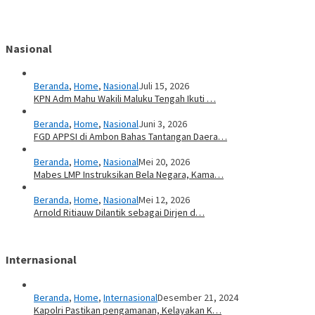
Nasional
Beranda
,
Home
,
Nasional
Juli 15, 2026
KPN Adm Mahu Wakili Maluku Tengah Ikuti …
Beranda
,
Home
,
Nasional
Juni 3, 2026
FGD APPSI di Ambon Bahas Tantangan Daera…
Beranda
,
Home
,
Nasional
Mei 20, 2026
Mabes LMP Instruksikan Bela Negara, Kama…
Beranda
,
Home
,
Nasional
Mei 12, 2026
Arnold Ritiauw Dilantik sebagai Dirjen d…
Internasional
Beranda
,
Home
,
Internasional
Desember 21, 2024
Kapolri Pastikan pengamanan, Kelayakan K…