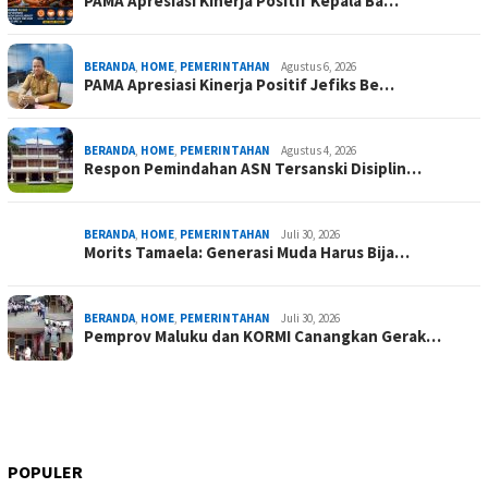
PAMA Apresiasi Kinerja Positif Kepala Ba…
BERANDA
,
HOME
,
PEMERINTAHAN
Agustus 6, 2026
PAMA Apresiasi Kinerja Positif Jefiks Be…
BERANDA
,
HOME
,
PEMERINTAHAN
Agustus 4, 2026
Respon Pemindahan ASN Tersanski Disiplin…
BERANDA
,
HOME
,
PEMERINTAHAN
Juli 30, 2026
Morits Tamaela: Generasi Muda Harus Bija…
BERANDA
,
HOME
,
PEMERINTAHAN
Juli 30, 2026
Pemprov Maluku dan KORMI Canangkan Gerak…
POPULER