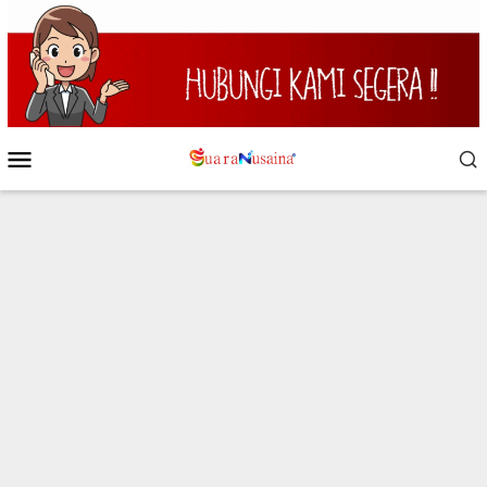
Loncat
ke
konten
Menu
Mobile