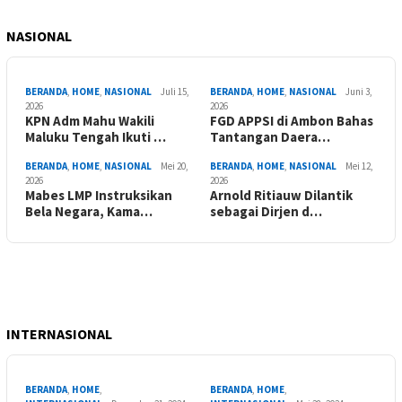
NASIONAL
BERANDA
,
HOME
,
NASIONAL
Juli 15,
BERANDA
,
HOME
,
NASIONAL
Juni 3,
2026
2026
KPN Adm Mahu Wakili
FGD APPSI di Ambon Bahas
Maluku Tengah Ikuti …
Tantangan Daera…
BERANDA
,
HOME
,
NASIONAL
Mei 20,
BERANDA
,
HOME
,
NASIONAL
Mei 12,
2026
2026
Mabes LMP Instruksikan
Arnold Ritiauw Dilantik
Bela Negara, Kama…
sebagai Dirjen d…
INTERNASIONAL
BERANDA
,
HOME
,
BERANDA
,
HOME
,