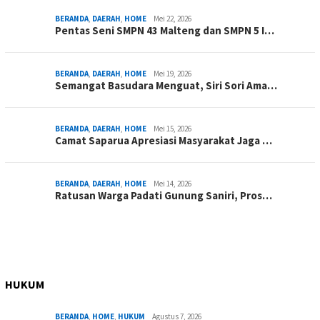
BERANDA
,
DAERAH
,
HOME
Mei 22, 2026
Pentas Seni SMPN 43 Malteng dan SMPN 5 I…
BERANDA
,
DAERAH
,
HOME
Mei 19, 2026
Semangat Basudara Menguat, Siri Sori Ama…
BERANDA
,
DAERAH
,
HOME
Mei 15, 2026
Camat Saparua Apresiasi Masyarakat Jaga …
BERANDA
,
DAERAH
,
HOME
Mei 14, 2026
Ratusan Warga Padati Gunung Saniri, Pros…
HUKUM
BERANDA
,
HOME
,
HUKUM
Agustus 7, 2026