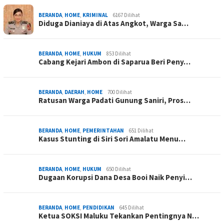
BERANDA
,
HOME
,
KRIMINAL
6167 Dilihat
Diduga Dianiaya di Atas Angkot, Warga Sa…
BERANDA
,
HOME
,
HUKUM
853 Dilihat
Cabang Kejari Ambon di Saparua Beri Peny…
BERANDA
,
DAERAH
,
HOME
700 Dilihat
Ratusan Warga Padati Gunung Saniri, Pros…
BERANDA
,
HOME
,
PEMERINTAHAN
651 Dilihat
Kasus Stunting di Siri Sori Amalatu Menu…
BERANDA
,
HOME
,
HUKUM
650 Dilihat
Dugaan Korupsi Dana Desa Booi Naik Penyi…
BERANDA
,
HOME
,
PENDIDIKAN
645 Dilihat
Ketua SOKSI Maluku Tekankan Pentingnya N…