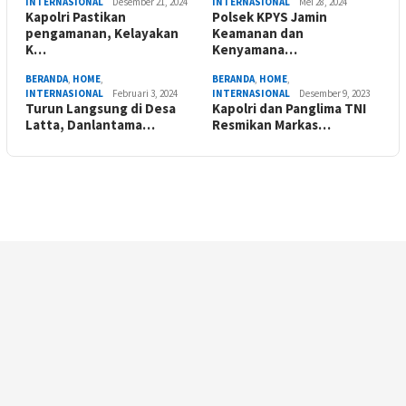
INTERNASIONAL
Desember 21, 2024
INTERNASIONAL
Mei 28, 2024
Kapolri Pastikan
Polsek KPYS Jamin
pengamanan, Kelayakan
Keamanan dan
K…
Kenyamana…
BERANDA
,
HOME
,
BERANDA
,
HOME
,
INTERNASIONAL
Februari 3, 2024
INTERNASIONAL
Desember 9, 2023
Turun Langsung di Desa
Kapolri dan Panglima TNI
Latta, Danlantama…
Resmikan Markas…