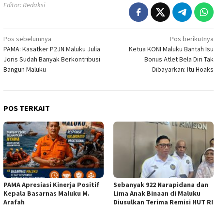
Editor: Redaksi
Navigasi
Pos sebelumnya
Pos berikutnya
PAMA: Kasatker P2JN Maluku Julia
Ketua KONI Maluku Bantah Isu
pos
Joris Sudah Banyak Berkontribusi
Bonus Atlet Bela Diri Tak
Bangun Maluku
Dibayarkan: Itu Hoaks
POS TERKAIT
PAMA Apresiasi Kinerja Positif
Sebanyak 922 Narapidana dan
Kepala Basarnas Maluku M.
Lima Anak Binaan di Maluku
Arafah
Diusulkan Terima Remisi HUT RI