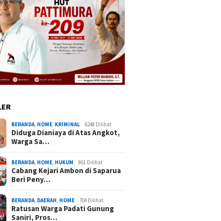
LER
BERANDA
,
HOME
,
KRIMINAL
6248 Dilihat
Diduga Dianiaya di Atas Angkot,
Warga Sa…
BERANDA
,
HOME
,
HUKUM
861 Dilihat
Cabang Kejari Ambon di Saparua
Beri Peny…
BERANDA
,
DAERAH
,
HOME
704 Dilihat
Ratusan Warga Padati Gunung
Saniri, Pros…