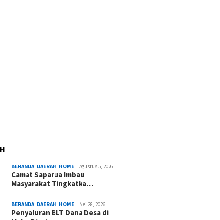
AH
BERANDA
,
DAERAH
,
HOME
Agustus 5, 2026
Camat Saparua Imbau
Masyarakat Tingkatka…
BERANDA
,
DAERAH
,
HOME
Mei 28, 2026
Penyaluran BLT Dana Desa di