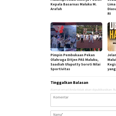
Kepala Basarnas Maluku M.
Lima
Arafah
Dius
RI
Pimpin Pembukaan Pekan
Jela
Olahraga Ditjen PAS Maluku,
Malu
Saadiah Uluputty Soroti Nilai
Kegi
Sportivitas
yang
Tinggalkan Balasan
Alamat email Anda tidak akan dipublikasikan.
Ru