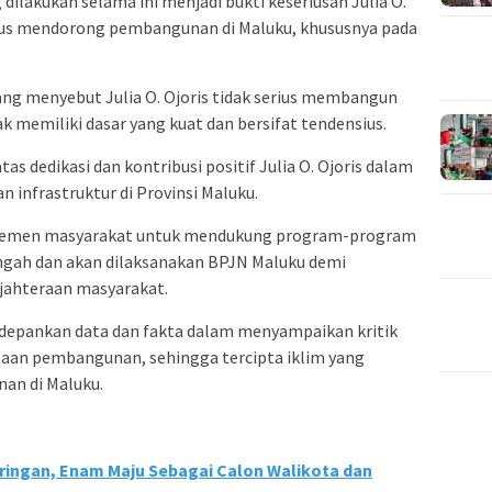
ilakukan selama ini menjadi bukti keseriusan Julia O.
erus mendorong pembangunan di Maluku, khususnya pada
ang menyebut Julia O. Ojoris tidak serius membangun
 memiliki dasar yang kuat dan bersifat tendensius.
s dedikasi dan kontribusi positif Julia O. Ojoris dalam
nfrastruktur di Provinsi Maluku.
 elemen masyarakat untuk mendukung program-program
ngah dan akan dilaksanakan BPJN Maluku demi
jahteraan masyarakat.
depankan data dan fakta dalam menyampaikan kritik
aan pembangunan, sehingga tercipta iklim yang
an di Maluku.
ingan, Enam Maju Sebagai Calon Walikota dan