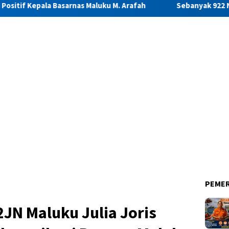
rnas Maluku M. Arafah
Sebanyak 922 Narapidana dan Lima 
PEME
JN Maluku Julia Joris