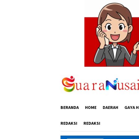
Loncat
ke
konten
BERANDA
HOME
DAERAH
GAYA H
REDAKSI
REDAKSI