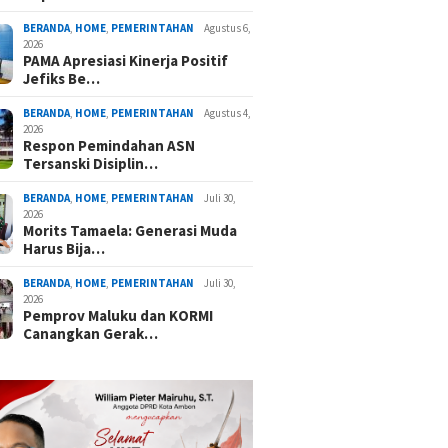
BERANDA
,
HOME
,
PEMERINTAHAN
Agustus 6,
2026
PAMA Apresiasi Kinerja Positif
Jefiks Be…
BERANDA
,
HOME
,
PEMERINTAHAN
Agustus 4,
2026
Respon Pemindahan ASN
Tersanski Disiplin…
BERANDA
,
HOME
,
PEMERINTAHAN
Juli 30,
2026
Morits Tamaela: Generasi Muda
Harus Bija…
BERANDA
,
HOME
,
PEMERINTAHAN
Juli 30,
2026
Pemprov Maluku dan KORMI
Canangkan Gerak…