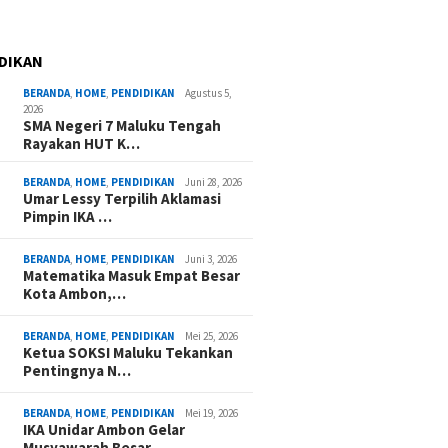
DIKAN
BERANDA
,
HOME
,
PENDIDIKAN
Agustus 5,
2026
SMA Negeri 7 Maluku Tengah
Rayakan HUT K…
BERANDA
,
HOME
,
PENDIDIKAN
Juni 28, 2026
Umar Lessy Terpilih Aklamasi
Pimpin IKA …
BERANDA
,
HOME
,
PENDIDIKAN
Juni 3, 2026
Matematika Masuk Empat Besar
Kota Ambon,…
BERANDA
,
HOME
,
PENDIDIKAN
Mei 25, 2026
Ketua SOKSI Maluku Tekankan
Pentingnya N…
BERANDA
,
HOME
,
PENDIDIKAN
Mei 19, 2026
IKA Unidar Ambon Gelar
Musyawarah Besar,…