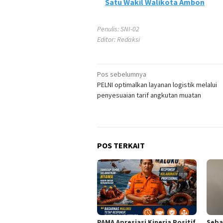
Satu Wakil Walikota Ambon
Penulis: SNI-02
Editor: Redaksi
Navigasi
Pos sebelumnya
PELNI optimalkan layanan logistik melalui
pos
penyesuaian tarif angkutan muatan
POS TERKAIT
PAMA Apresiasi Kinerja Positif
Seba