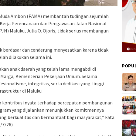
 Muda Ambon (PAMA) membantah tudingan sejumlah
 Kerja Perencanaan dan Pengawasan Jalan Nasional
JN) Maluku, Julia O. Ojoris, tidak serius membangun
ak berdasar dan cenderung menyesatkan karena tidak
lah dilakukan selama ini.
POPU
akan anak daerah yang telah lama mengabdi di
na Marga, Kementerian Pekerjaan Umum. Selama
esionalisme, integritas, serta dedikasi yang tinggi
struktur di Maluku.
kan kontribusi nyata terhadap percepatan pembangunan
program yang dijalankan menunjukkan komitmennya
ang berkualitas dan bermanfaat bagi masyarakat,” kata
/7/26).