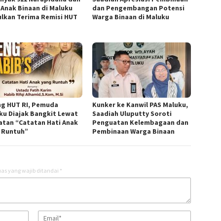
 Anak Binaan di Maluku
dan Pengembangan Potensi
ulkan Terima Remisi HUT
Warga Binaan di Maluku
ng HUT RI, Pemuda
Kunker ke Kanwil PAS Maluku,
ku Diajak Bangkit Lewat
Saadiah Uluputty Soroti
atan “Catatan Hati Anak
Penguatan Kelembagaan dan
 Runtuh”
Pembinaan Warga Binaan
as yang wajib ditandai
*