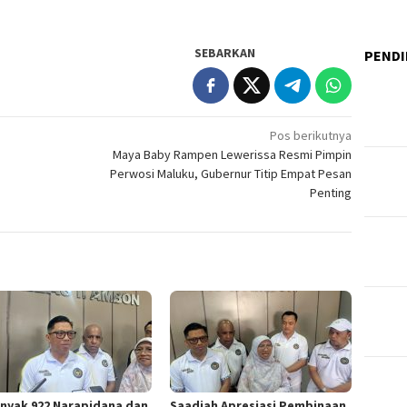
SEBARKAN
PENDI
Pos berikutnya
Maya Baby Rampen Lewerissa Resmi Pimpin
Perwosi Maluku, Gubernur Titip Empat Pesan
Penting
nyak 922 Narapidana dan
Saadiah Apresiasi Pembinaan