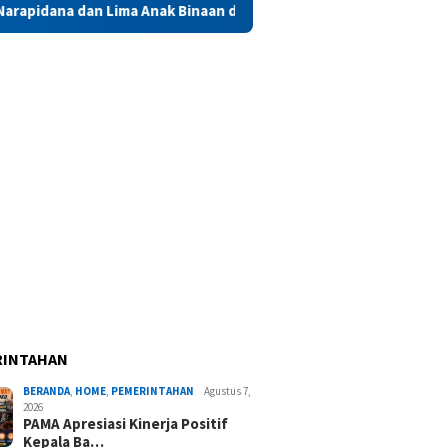
Anak Binaan di Maluku Diusulkan Terima Remisi HUT RI
Sa
RINTAHAN
BERANDA
,
HOME
,
PEMERINTAHAN
Agustus 7,
2026
PAMA Apresiasi Kinerja Positif
Kepala Ba…