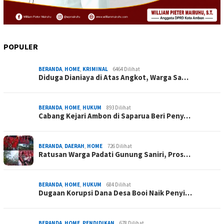
POPULER
BERANDA
,
HOME
,
KRIMINAL
6464 Dilihat
Diduga Dianiaya di Atas Angkot, Warga Sa…
BERANDA
,
HOME
,
HUKUM
893 Dilihat
Cabang Kejari Ambon di Saparua Beri Peny…
BERANDA
,
DAERAH
,
HOME
726 Dilihat
Ratusan Warga Padati Gunung Saniri, Pros…
BERANDA
,
HOME
,
HUKUM
684 Dilihat
Dugaan Korupsi Dana Desa Booi Naik Penyi…
BERANDA
,
HOME
,
PENDIDIKAN
678 Dilihat