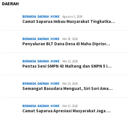
DAERAH
BERANDA
,
DAERAH
,
HOME
Agustus 5, 2026
Camat Saparua Imbau Masyarakat Tingkatka…
BERANDA
,
DAERAH
,
HOME
Mei 28, 2026
Penyaluran BLT Dana Desa di Mahu Diprior…
BERANDA
,
DAERAH
,
HOME
Mei 22, 2026
Pentas Seni SMPN 43 Malteng dan SMPN 5 I…
BERANDA
,
DAERAH
,
HOME
Mei 19, 2026
Semangat Basudara Menguat, Siri Sori Ama…
BERANDA
,
DAERAH
,
HOME
Mei 15, 2026
Camat Saparua Apresiasi Masyarakat Jaga …