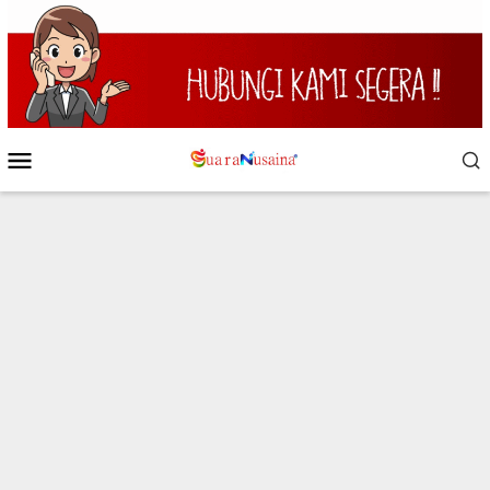
Loncat
ke
konten
Menu
Mobile