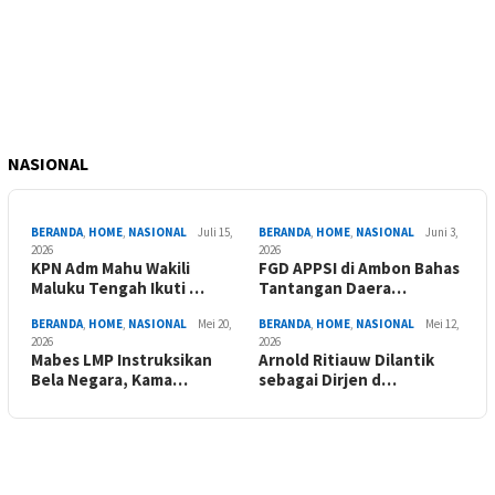
NASIONAL
BERANDA
,
HOME
,
NASIONAL
Juli 15,
BERANDA
,
HOME
,
NASIONAL
Juni 3,
2026
2026
KPN Adm Mahu Wakili
FGD APPSI di Ambon Bahas
Maluku Tengah Ikuti …
Tantangan Daera…
BERANDA
,
HOME
,
NASIONAL
Mei 20,
BERANDA
,
HOME
,
NASIONAL
Mei 12,
2026
2026
Mabes LMP Instruksikan
Arnold Ritiauw Dilantik
Bela Negara, Kama…
sebagai Dirjen d…