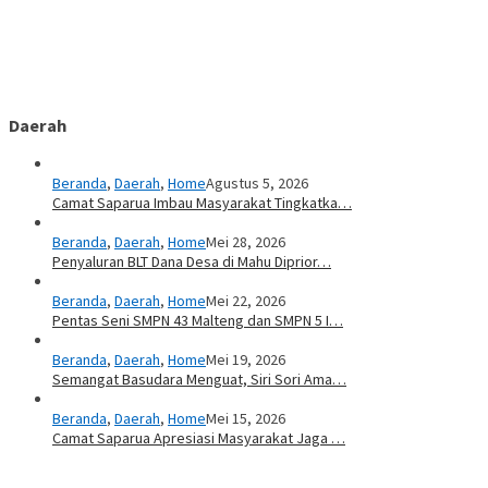
Daerah
Beranda
,
Daerah
,
Home
Agustus 5, 2026
Camat Saparua Imbau Masyarakat Tingkatka…
Beranda
,
Daerah
,
Home
Mei 28, 2026
Penyaluran BLT Dana Desa di Mahu Diprior…
Beranda
,
Daerah
,
Home
Mei 22, 2026
Pentas Seni SMPN 43 Malteng dan SMPN 5 I…
Beranda
,
Daerah
,
Home
Mei 19, 2026
Semangat Basudara Menguat, Siri Sori Ama…
Beranda
,
Daerah
,
Home
Mei 15, 2026
Camat Saparua Apresiasi Masyarakat Jaga …