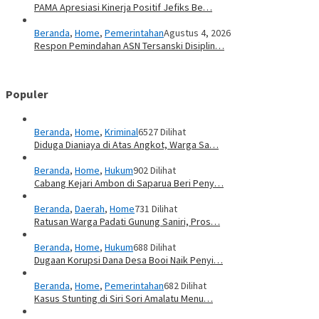
PAMA Apresiasi Kinerja Positif Jefiks Be…
Beranda
,
Home
,
Pemerintahan
Agustus 4, 2026
Respon Pemindahan ASN Tersanski Disiplin…
Populer
Beranda
,
Home
,
Kriminal
6527 Dilihat
Diduga Dianiaya di Atas Angkot, Warga Sa…
Beranda
,
Home
,
Hukum
902 Dilihat
Cabang Kejari Ambon di Saparua Beri Peny…
Beranda
,
Daerah
,
Home
731 Dilihat
Ratusan Warga Padati Gunung Saniri, Pros…
Beranda
,
Home
,
Hukum
688 Dilihat
Dugaan Korupsi Dana Desa Booi Naik Penyi…
Beranda
,
Home
,
Pemerintahan
682 Dilihat
Kasus Stunting di Siri Sori Amalatu Menu…