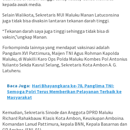
kepada awak media.
Selain Walikota, Sekretaris MUI Maluku Manan Latuconsina
juga tidak bisa divaksin lantaran tekanan darah tinggi.
“Tekanan darah saya juga tinggi sehingga tidak bisa di
vaksin,”ungkap Manan.
Forkompinda lainnya yang mendapat vaksinasi adalah
Pangdam XVI Pattimura, Maijen TNI Agus Rohman Kapolda
Maluku, di Wakilli Karo Ops Polda Maluku Kombes Pol Antonius
Yulianto Sekda Kasrul Selang, Sekretaris Kota Ambon A. G.
Latuheru.
Baca Juga:
Hari Bhayangkara ke-78, Panglima TNI:
Semoga Polri Terus Memberikan Pelayanan Terbaik ke
Masyarakat
Kemudian, Sekretaris Sinode dan Anggota DPRD Maluku
Richard Rahakbauw. Klasis Kota Ambon, Keuskupan Amboina.
Komandan Lanud Pattimura, kepala BNN, Kepala Basarnas dan
GP Anshor. (SNI-01)