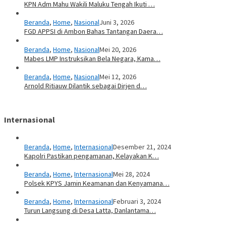
KPN Adm Mahu Wakili Maluku Tengah Ikuti …
Beranda
,
Home
,
Nasional
Juni 3, 2026
FGD APPSI di Ambon Bahas Tantangan Daera…
Beranda
,
Home
,
Nasional
Mei 20, 2026
Mabes LMP Instruksikan Bela Negara, Kama…
Beranda
,
Home
,
Nasional
Mei 12, 2026
Arnold Ritiauw Dilantik sebagai Dirjen d…
Internasional
Beranda
,
Home
,
Internasional
Desember 21, 2024
Kapolri Pastikan pengamanan, Kelayakan K…
Beranda
,
Home
,
Internasional
Mei 28, 2024
Polsek KPYS Jamin Keamanan dan Kenyamana…
Beranda
,
Home
,
Internasional
Februari 3, 2024
Turun Langsung di Desa Latta, Danlantama…