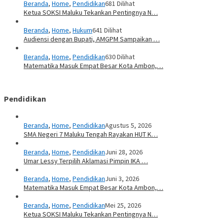
Beranda
,
Home
,
Pendidikan
681 Dilihat
Ketua SOKSI Maluku Tekankan Pentingnya N…
Beranda
,
Home
,
Hukum
641 Dilihat
Audiensi dengan Bupati, AMGPM Sampaikan …
Beranda
,
Home
,
Pendidikan
630 Dilihat
Matematika Masuk Empat Besar Kota Ambon,…
Pendidikan
Beranda
,
Home
,
Pendidikan
Agustus 5, 2026
SMA Negeri 7 Maluku Tengah Rayakan HUT K…
Beranda
,
Home
,
Pendidikan
Juni 28, 2026
Umar Lessy Terpilih Aklamasi Pimpin IKA …
Beranda
,
Home
,
Pendidikan
Juni 3, 2026
Matematika Masuk Empat Besar Kota Ambon,…
Beranda
,
Home
,
Pendidikan
Mei 25, 2026
Ketua SOKSI Maluku Tekankan Pentingnya N…