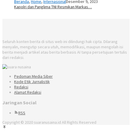
Beranda
,
Home
,
Internasional
Desember 9, 2023
Kapolri dan Panglima TNI Resmikan Markas…
Seluruh konten berita di situs web ini dilindungi hak cipta. Dilarang
menyalin, mengutip secara utuh, memodifikasi, maupun mengolah isi
berita menjadi artikel atau berita berbasis AI tanpa persetujuan tertulis
dari redaksi.
Pedoman Media Siber
Kode Etik Jurnalistik
Redaksi
Alamat Redaksi
Jaringan Social
RSS
Copyright © 2020 suaranusaina.id All Rights Reserved