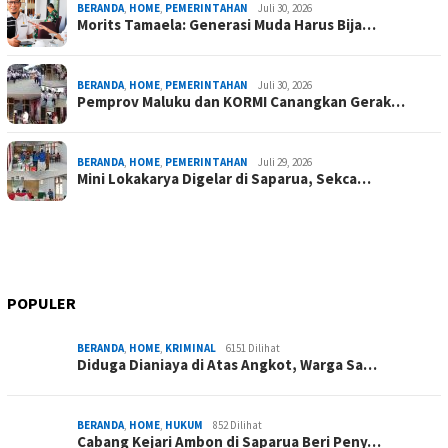
BERANDA
,
HOME
,
PEMERINTAHAN
Juli 30, 2026
Morits Tamaela: Generasi Muda Harus Bija…
BERANDA
,
HOME
,
PEMERINTAHAN
Juli 30, 2026
Pemprov Maluku dan KORMI Canangkan Gerak…
BERANDA
,
HOME
,
PEMERINTAHAN
Juli 29, 2026
Mini Lokakarya Digelar di Saparua, Sekca…
POPULER
BERANDA
,
HOME
,
KRIMINAL
6151 Dilihat
Diduga Dianiaya di Atas Angkot, Warga Sa…
BERANDA
,
HOME
,
HUKUM
852 Dilihat
Cabang Kejari Ambon di Saparua Beri Peny…