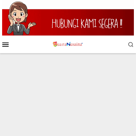
Loncat
ke
konten
Menu
Mobile