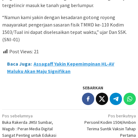
tergelincir masuk ke tanah yang berlumpur.
“Namun kami yakin dengan kesadaran gotong royong
maayarakat pengerjaan sasaran fisik TMMD ke-110 Kodim
1503/Tual ini dapat diselesaikan tepat waktu,” ujar Dan SSK.
(SNI-01)
Post Views:
21
Baca Juga:
Assagaff Yakin Kepemimpinan HL-AV
Maluku Akan Maju Signifikan
SEBARKAN
Navigasi
Pos sebelumnya
Pos berikutnya
Buka Rakerda JMSI Sumbar,
Personil Kodim 1504/Ambon
pos
Wagub : Peran Media Digital
Terima Suntik Vaksin Tahap
Sangat Penting untuk Edukasi
Pertama