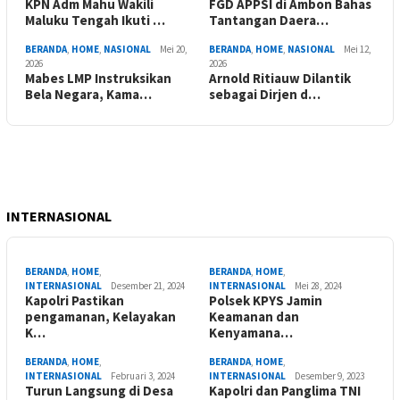
KPN Adm Mahu Wakili
FGD APPSI di Ambon Bahas
Maluku Tengah Ikuti …
Tantangan Daera…
BERANDA
,
HOME
,
NASIONAL
Mei 20,
BERANDA
,
HOME
,
NASIONAL
Mei 12,
2026
2026
Mabes LMP Instruksikan
Arnold Ritiauw Dilantik
Bela Negara, Kama…
sebagai Dirjen d…
INTERNASIONAL
BERANDA
,
HOME
,
BERANDA
,
HOME
,
INTERNASIONAL
Desember 21, 2024
INTERNASIONAL
Mei 28, 2024
Kapolri Pastikan
Polsek KPYS Jamin
pengamanan, Kelayakan
Keamanan dan
K…
Kenyamana…
BERANDA
,
HOME
,
BERANDA
,
HOME
,
INTERNASIONAL
Februari 3, 2024
INTERNASIONAL
Desember 9, 2023
Turun Langsung di Desa
Kapolri dan Panglima TNI