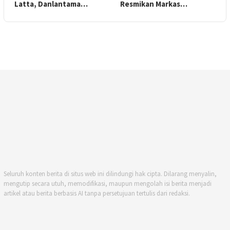
Latta, Danlantama…
Resmikan Markas…
Seluruh konten berita di situs web ini dilindungi hak cipta. Dilarang menyalin,
mengutip secara utuh, memodifikasi, maupun mengolah isi berita menjadi
artikel atau berita berbasis AI tanpa persetujuan tertulis dari redaksi.