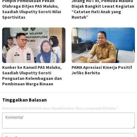
Pimpin Pembukaan Pekan
Jelang HUT RI, Pemuda Maluku
Olahraga Ditjen PAS Maluku,
Diajak Bangkit Lewat Kegiatan
Saadiah Uluputty Soroti Nilai
“Catatan Hati Anak yang
Sportivitas
Runtuh”
Kunker ke Kanwil PAS Maluku,
PAMA Apresiasi Kinerja Positif
Saadiah Uluputty Soroti
Jefiks Berhitu
Penguatan Kelembagaan dan
Pembinaan Warga Binaan
Tinggalkan Balasan
Alamat email Anda tidak akan dipublikasikan.
Ruas yang wajib ditandai
*