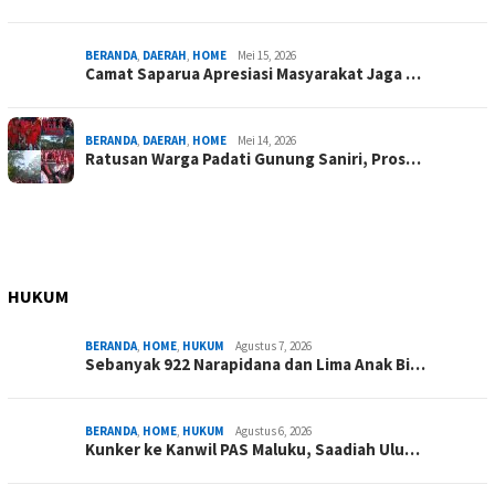
BERANDA
,
DAERAH
,
HOME
Mei 15, 2026
Camat Saparua Apresiasi Masyarakat Jaga …
BERANDA
,
DAERAH
,
HOME
Mei 14, 2026
Ratusan Warga Padati Gunung Saniri, Pros…
HUKUM
BERANDA
,
HOME
,
HUKUM
Agustus 7, 2026
Sebanyak 922 Narapidana dan Lima Anak Bi…
BERANDA
,
HOME
,
HUKUM
Agustus 6, 2026
Kunker ke Kanwil PAS Maluku, Saadiah Ulu…