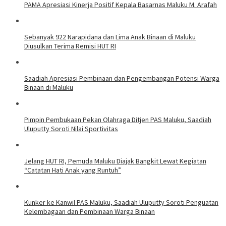
PAMA Apresiasi Kinerja Positif Kepala Basarnas Maluku M. Arafah
Sebanyak 922 Narapidana dan Lima Anak Binaan di Maluku
Diusulkan Terima Remisi HUT RI
Saadiah Apresiasi Pembinaan dan Pengembangan Potensi Warga
Binaan di Maluku
Pimpin Pembukaan Pekan Olahraga Ditjen PAS Maluku, Saadiah
Uluputty Soroti Nilai Sportivitas
Jelang HUT RI, Pemuda Maluku Diajak Bangkit Lewat Kegiatan
“Catatan Hati Anak yang Runtuh”
Kunker ke Kanwil PAS Maluku, Saadiah Uluputty Soroti Penguatan
Kelembagaan dan Pembinaan Warga Binaan