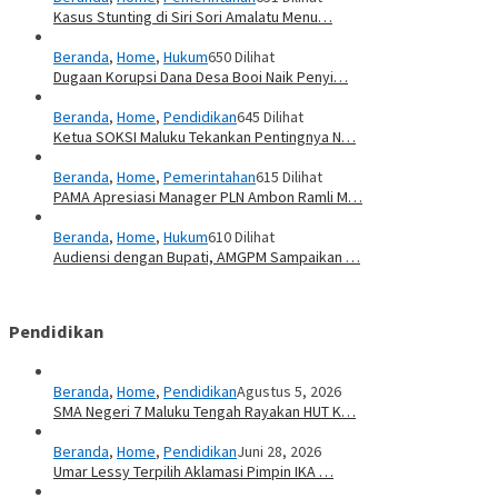
Kasus Stunting di Siri Sori Amalatu Menu…
Beranda
,
Home
,
Hukum
650 Dilihat
Dugaan Korupsi Dana Desa Booi Naik Penyi…
Beranda
,
Home
,
Pendidikan
645 Dilihat
Ketua SOKSI Maluku Tekankan Pentingnya N…
Beranda
,
Home
,
Pemerintahan
615 Dilihat
PAMA Apresiasi Manager PLN Ambon Ramli M…
Beranda
,
Home
,
Hukum
610 Dilihat
Audiensi dengan Bupati, AMGPM Sampaikan …
Pendidikan
Beranda
,
Home
,
Pendidikan
Agustus 5, 2026
SMA Negeri 7 Maluku Tengah Rayakan HUT K…
Beranda
,
Home
,
Pendidikan
Juni 28, 2026
Umar Lessy Terpilih Aklamasi Pimpin IKA …