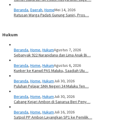
Beranda
,
Daerah
,
Home
Mei 14, 2026
Ratusan Warga Padati Gunung Saniri, Pros…
Hukum
Beranda
,
Home
,
Hukum
Agustus 7, 2026
Sebanyak 922 Narapidana dan Lima Anak Bi…
Beranda
,
Home
,
Hukum
Agustus 6, 2026
Kunker ke Kanwil PAS Maluku, Saadiah Ulu…
Beranda
,
Home
,
Hukum
Juli 30, 2026
Puluhan Pelajar SMA Negeri 34 Maluku Ten…
Beranda
,
Home
,
Hukum
Juli 30, 2026
Cabang Kejari Ambon di Saparua Beri Peny…
Beranda
,
Home
,
Hukum
Juli 16, 2026
Satpol PP Ambon Layangkan SP1 ke Pemilik…