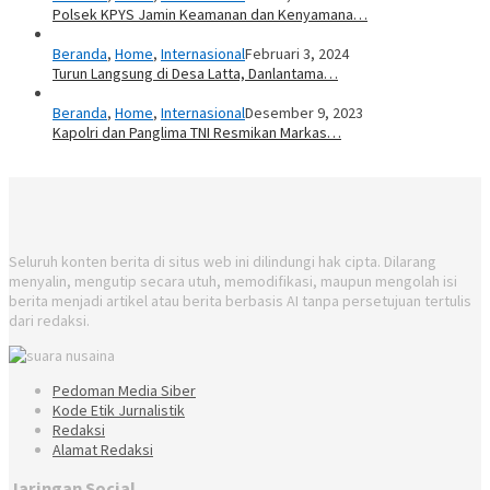
Polsek KPYS Jamin Keamanan dan Kenyamana…
Beranda
,
Home
,
Internasional
Februari 3, 2024
Turun Langsung di Desa Latta, Danlantama…
Beranda
,
Home
,
Internasional
Desember 9, 2023
Kapolri dan Panglima TNI Resmikan Markas…
Seluruh konten berita di situs web ini dilindungi hak cipta. Dilarang
menyalin, mengutip secara utuh, memodifikasi, maupun mengolah isi
berita menjadi artikel atau berita berbasis AI tanpa persetujuan tertulis
dari redaksi.
Pedoman Media Siber
Kode Etik Jurnalistik
Redaksi
Alamat Redaksi
Jaringan Social