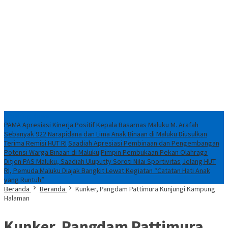
Breaking News
PAMA Apresiasi Kinerja Positif Kepala Basarnas Maluku M. Arafah
Sebanyak 922 Narapidana dan Lima Anak Binaan di Maluku Diusulkan
Terima Remisi HUT RI
Saadiah Apresiasi Pembinaan dan Pengembangan
Potensi Warga Binaan di Maluku
Pimpin Pembukaan Pekan Olahraga
Ditjen PAS Maluku, Saadiah Uluputty Soroti Nilai Sportivitas
Jelang HUT
RI, Pemuda Maluku Diajak Bangkit Lewat Kegiatan “Catatan Hati Anak
yang Runtuh”
Beranda
Beranda
Kunker, Pangdam Pattimura Kunjungi Kampung
Halaman
Kunker, Pangdam Pattimura