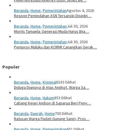
PAMA Apresiasi Kinerja Positif Jefiks Be…
Beranda
,
Home
,
Pemerintahan
Agustus 4, 2026
Respon Pemindahan ASN Tersanski Disiplin…
Beranda
,
Home
,
Pemerintahan
Juli 30, 2026
Morits Tamaela: Generasi Muda Harus Bija…
Beranda
,
Home
,
Pemerintahan
Juli 30, 2026
Pemprov Maluku dan KORMI Canangkan Gerak…
Populer
Beranda
,
Home
,
Kriminal
6183 Dilihat
Diduga Dianiaya di Atas Angkot, Warga Sa…
Beranda
,
Home
,
Hukum
853 Dilihat
Cabang Kejari Ambon di Saparua Beri Peny…
Beranda
,
Daerah
,
Home
700 Dilihat
Ratusan Warga Padati Gunung Saniri, Pros…
Beranda
,
Home
,
Pemerintahan
651 Dilihat