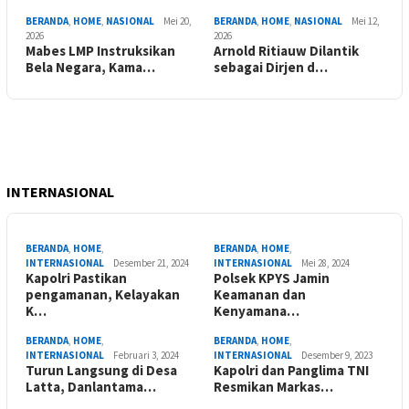
BERANDA
,
HOME
,
NASIONAL
Mei 20,
BERANDA
,
HOME
,
NASIONAL
Mei 12,
2026
2026
Mabes LMP Instruksikan
Arnold Ritiauw Dilantik
Bela Negara, Kama…
sebagai Dirjen d…
INTERNASIONAL
BERANDA
,
HOME
,
BERANDA
,
HOME
,
INTERNASIONAL
Desember 21, 2024
INTERNASIONAL
Mei 28, 2024
Kapolri Pastikan
Polsek KPYS Jamin
pengamanan, Kelayakan
Keamanan dan
K…
Kenyamana…
BERANDA
,
HOME
,
BERANDA
,
HOME
,
INTERNASIONAL
Februari 3, 2024
INTERNASIONAL
Desember 9, 2023
Turun Langsung di Desa
Kapolri dan Panglima TNI
Latta, Danlantama…
Resmikan Markas…