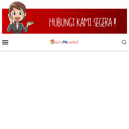
Loncat
ke
konten
Menu
Mobile