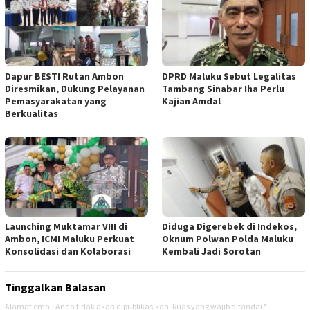
Dapur BESTI Rutan Ambon
DPRD Maluku Sebut Legalitas
Diresmikan, Dukung Pelayanan
Tambang Sinabar Iha Perlu
Pemasyarakatan yang
Kajian Amdal
Berkualitas
Launching Muktamar VIII di
Diduga Digerebek di Indekos,
Ambon, ICMI Maluku Perkuat
Oknum Polwan Polda Maluku
Konsolidasi dan Kolaborasi
Kembali Jadi Sorotan
Tinggalkan Balasan
Alamat email Anda tidak akan dipublikasikan.
Ruas yang wajib ditandai
*