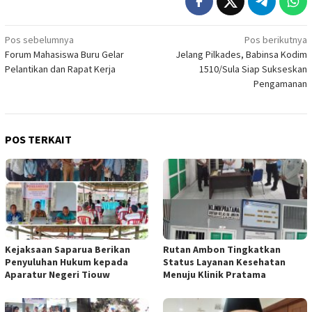
Navigasi
Pos sebelumnya
Pos berikutnya
Forum Mahasiswa Buru Gelar
Jelang Pilkades, Babinsa Kodim
pos
Pelantikan dan Rapat Kerja
1510/Sula Siap Sukseskan
Pengamanan
POS TERKAIT
Kejaksaan Saparua Berikan
Rutan Ambon Tingkatkan
Penyuluhan Hukum kepada
Status Layanan Kesehatan
Aparatur Negeri Tiouw
Menuju Klinik Pratama