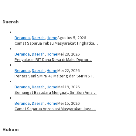
Daerah
Beranda
,
Daerah
,
Home
Agustus 5, 2026
Camat Saparua Imbau Masyarakat Tingkatka…
Beranda
,
Daerah
,
Home
Mei 28, 2026
Penyaluran BLT Dana Desa di Mahu Diprior…
Beranda
,
Daerah
,
Home
Mei 22, 2026
Pentas Seni SMPN 43 Malteng dan SMPN 5 I…
Beranda
,
Daerah
,
Home
Mei 19, 2026
Semangat Basudara Menguat, Siri Sori Ama…
Beranda
,
Daerah
,
Home
Mei 15, 2026
Camat Saparua Apresiasi Masyarakat Jaga …
Hukum