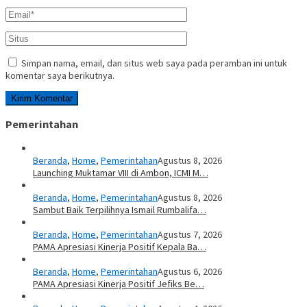
Simpan nama, email, dan situs web saya pada peramban ini untuk
komentar saya berikutnya.
Pemerintahan
Beranda
,
Home
,
Pemerintahan
Agustus 8, 2026
Launching Muktamar VIII di Ambon, ICMI M…
Beranda
,
Home
,
Pemerintahan
Agustus 8, 2026
Sambut Baik Terpilihnya Ismail Rumbalifa…
Beranda
,
Home
,
Pemerintahan
Agustus 7, 2026
PAMA Apresiasi Kinerja Positif Kepala Ba…
Beranda
,
Home
,
Pemerintahan
Agustus 6, 2026
PAMA Apresiasi Kinerja Positif Jefiks Be…