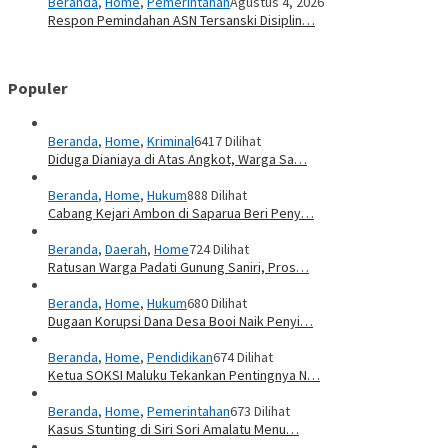
Beranda
,
Home
,
Pemerintahan
Agustus 4, 2026
Respon Pemindahan ASN Tersanski Disiplin…
Populer
Beranda
,
Home
,
Kriminal
6417 Dilihat
Diduga Dianiaya di Atas Angkot, Warga Sa…
Beranda
,
Home
,
Hukum
888 Dilihat
Cabang Kejari Ambon di Saparua Beri Peny…
Beranda
,
Daerah
,
Home
724 Dilihat
Ratusan Warga Padati Gunung Saniri, Pros…
Beranda
,
Home
,
Hukum
680 Dilihat
Dugaan Korupsi Dana Desa Booi Naik Penyi…
Beranda
,
Home
,
Pendidikan
674 Dilihat
Ketua SOKSI Maluku Tekankan Pentingnya N…
Beranda
,
Home
,
Pemerintahan
673 Dilihat
Kasus Stunting di Siri Sori Amalatu Menu…