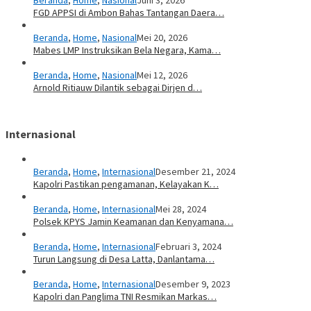
FGD APPSI di Ambon Bahas Tantangan Daera…
Beranda
,
Home
,
Nasional
Mei 20, 2026
Mabes LMP Instruksikan Bela Negara, Kama…
Beranda
,
Home
,
Nasional
Mei 12, 2026
Arnold Ritiauw Dilantik sebagai Dirjen d…
Internasional
Beranda
,
Home
,
Internasional
Desember 21, 2024
Kapolri Pastikan pengamanan, Kelayakan K…
Beranda
,
Home
,
Internasional
Mei 28, 2024
Polsek KPYS Jamin Keamanan dan Kenyamana…
Beranda
,
Home
,
Internasional
Februari 3, 2024
Turun Langsung di Desa Latta, Danlantama…
Beranda
,
Home
,
Internasional
Desember 9, 2023
Kapolri dan Panglima TNI Resmikan Markas…