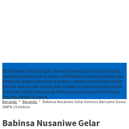
Breaking News
DPRD Maluku Sebut Legalitas Tambang Sinabar Iha Perlu Kajian Amdal
Launching Muktamar VIII di Ambon, ICMI Maluku Perkuat Konsolidasi dan
Kolaborasi
Diduga Digerebek di Indekos, Oknum Polwan Polda Maluku
Kembali Jadi Sorotan
Sambut Baik Terpilihnya Ismail Rumbalifar Pimpin
Golkar SBT, PAMA: Beliau Layak
PAMA Apresiasi Kinerja Positif Kepala
Basarnas Maluku M. Arafah
Beranda
Beranda
Babinsa Nusaniwe Gelar Komsos Bersama Siswa
SMPN 19 Ambon
Babinsa Nusaniwe Gelar