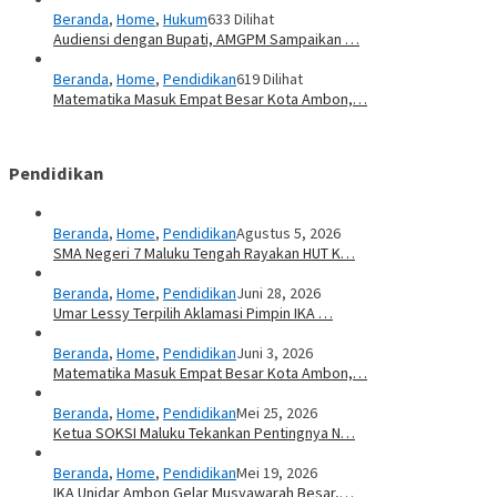
Beranda
,
Home
,
Hukum
633 Dilihat
Audiensi dengan Bupati, AMGPM Sampaikan …
Beranda
,
Home
,
Pendidikan
619 Dilihat
Matematika Masuk Empat Besar Kota Ambon,…
Pendidikan
Beranda
,
Home
,
Pendidikan
Agustus 5, 2026
SMA Negeri 7 Maluku Tengah Rayakan HUT K…
Beranda
,
Home
,
Pendidikan
Juni 28, 2026
Umar Lessy Terpilih Aklamasi Pimpin IKA …
Beranda
,
Home
,
Pendidikan
Juni 3, 2026
Matematika Masuk Empat Besar Kota Ambon,…
Beranda
,
Home
,
Pendidikan
Mei 25, 2026
Ketua SOKSI Maluku Tekankan Pentingnya N…
Beranda
,
Home
,
Pendidikan
Mei 19, 2026
IKA Unidar Ambon Gelar Musyawarah Besar,…