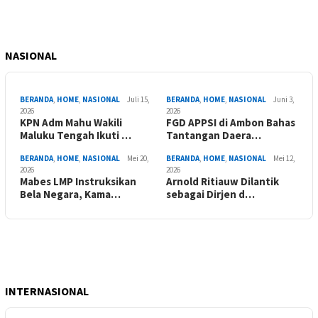
NASIONAL
BERANDA
,
HOME
,
NASIONAL
Juli 15,
BERANDA
,
HOME
,
NASIONAL
Juni 3,
2026
2026
KPN Adm Mahu Wakili
FGD APPSI di Ambon Bahas
Maluku Tengah Ikuti …
Tantangan Daera…
BERANDA
,
HOME
,
NASIONAL
Mei 20,
BERANDA
,
HOME
,
NASIONAL
Mei 12,
2026
2026
Mabes LMP Instruksikan
Arnold Ritiauw Dilantik
Bela Negara, Kama…
sebagai Dirjen d…
INTERNASIONAL