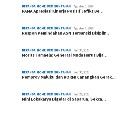
BERANDA
,
HOME
,
PEMERINTAHAN
Agustus 6, 2026
PAMA Apresiasi Kinerja Positif Jefiks Be…
BERANDA
,
HOME
,
PEMERINTAHAN
Agustus 4, 2026
Respon Pemindahan ASN Tersanski Disiplin…
BERANDA
,
HOME
,
PEMERINTAHAN
Juli 30, 2026
Morits Tamaela: Generasi Muda Harus Bija…
BERANDA
,
HOME
,
PEMERINTAHAN
Juli 30, 2026
Pemprov Maluku dan KORMI Canangkan Gerak…
BERANDA
,
HOME
,
PEMERINTAHAN
Juli 29, 2026
Mini Lokakarya Digelar di Saparua, Sekca…