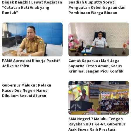
Diajak Bangkit Lewat Kegiatan
Saadiah Uluputty Soroti
“Catatan Hati Anak yang
Penguatan Kelembagaan dan
Runtuh”
Pembinaan Warga Binaan
PAMA Apresiasi Kinerja Positif
Camat Saparua : Mari Jaga
Jefiks Berhitu
Saparua Tetap Aman, Kasus
Kriminal Jangan Picu Konflik
Gubernur Maluku : Pelaku
Kasus Dua Negeri Harus
Dihukum Sesuai Aturan
SMA Negeri 7 Maluku Tengah
Rayakan HUT Ke-67, Gubernur
Ajak Siswa Raih Prestasi