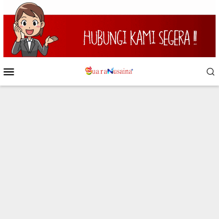
Loncat
ke
konten
Menu
Mobile