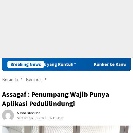
an Hati Anak yang Runtuh”
Breaking News
Kunker ke Kanwil PAS Maluku
Beranda
Beranda
Assagaf : Penumpang Wajib Punya
Aplikasi Pedulilindungi
Suara Nusa Ina
September 30, 2021
32 Dilihat