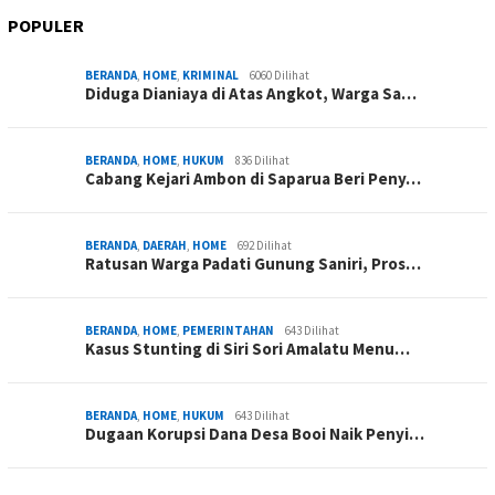
POPULER
BERANDA
,
HOME
,
KRIMINAL
6060 Dilihat
Diduga Dianiaya di Atas Angkot, Warga Sa…
BERANDA
,
HOME
,
HUKUM
836 Dilihat
Cabang Kejari Ambon di Saparua Beri Peny…
BERANDA
,
DAERAH
,
HOME
692 Dilihat
Ratusan Warga Padati Gunung Saniri, Pros…
BERANDA
,
HOME
,
PEMERINTAHAN
643 Dilihat
Kasus Stunting di Siri Sori Amalatu Menu…
BERANDA
,
HOME
,
HUKUM
643 Dilihat
Dugaan Korupsi Dana Desa Booi Naik Penyi…