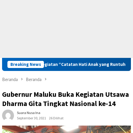
ewat Kegiatan “Catatan Hati Anak yang Runtuh”
Breaking News
Kunker k
Beranda
Beranda
Gubernur Maluku Buka Kegiatan Utsawa
Dharma Gita Tingkat Nasional ke-14
Suara Nusa Ina
September 30, 2021
26 Dilihat