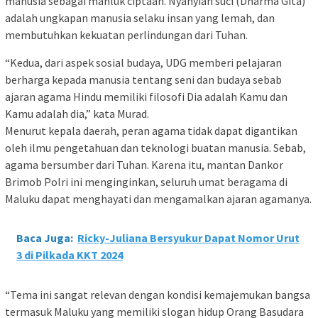
manusia sebagai mahluk ciptaan. Nyanyian suci (Dharma Gita)
adalah ungkapan manusia selaku insan yang lemah, dan
membutuhkan kekuatan perlindungan dari Tuhan.
“Kedua, dari aspek sosial budaya, UDG memberi pelajaran
berharga kepada manusia tentang seni dan budaya sebab
ajaran agama Hindu memiliki filosofi Dia adalah Kamu dan
Kamu adalah dia,” kata Murad.
Menurut kepala daerah, peran agama tidak dapat digantikan
oleh ilmu pengetahuan dan teknologi buatan manusia. Sebab,
agama bersumber dari Tuhan. Karena itu, mantan Dankor
Brimob Polri ini menginginkan, seluruh umat beragama di
Maluku dapat menghayati dan mengamalkan ajaran agamanya.
Baca Juga:
Ricky-Juliana Bersyukur Dapat Nomor Urut
3 di Pilkada KKT 2024
“Tema ini sangat relevan dengan kondisi kemajemukan bangsa
termasuk Maluku yang memiliki slogan hidup Orang Basudara