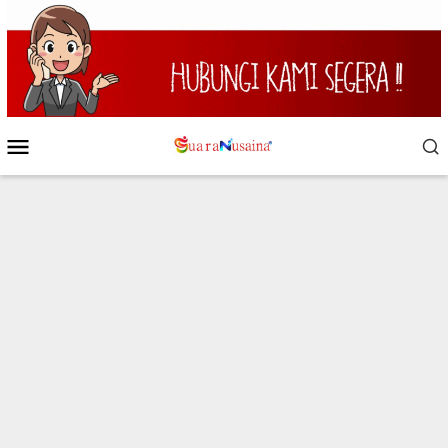
Loncat
ke
konten
Menu
Mobile