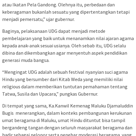
atau Ikatan Pela Gandong. Olehnya itu, perbedaan dan
keberagaman bukanlah sesuatu yang dipertentangkan tetapi
menjadi pemersatu,” ujar gubernur.
Baginya, pelaksanaan UDG dapat menjadi metode
pembelajaran yang baik untuk menanamkan nilai ajaran agama
kepada anak-anak sesuai usianya. Oleh sebab itu, UDG selalu
dibina dan dikembangkan agar menyentuh aspek pendidikan
generasi muda bangsa.
“Mengingat UDG adalah sebuah festival nyanyian suci agama
Hindu yang bersumber dari Kitab Weda yang memiliki nilai
religious dalam memberikan tuntutan pemahaman tentang
Tatwa, Susila dan Upacara,” pungkas Gubernur.
Di tempat yang sama, Ka.Kanwil Kemenag Maluku Djamaluddin
Bugis menerangkan, dalam konteks pembangunan kerukunan
umat beragama di Maluku, umat Hindu dituntut bisa tampil
bergandeng tangan dengan seluruh masyarakat beragama dan
hadir sebagai pelopor serta penebar moderasi beragama yang