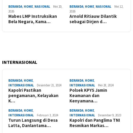
BERANDA
,
HOME
,
NASIONAL
Mei 20,
BERANDA
,
HOME
,
NASIONAL
Mei 12,
2026
2026
Mabes LMP Instruksikan
Arnold Ritiauw Dilantik
Bela Negara, Kama…
sebagai Dirjen d…
INTERNASIONAL
BERANDA
,
HOME
,
BERANDA
,
HOME
,
INTERNASIONAL
Desember 21, 2024
INTERNASIONAL
Mei 28, 2024
Kapolri Pastikan
Polsek KPYS Jamin
pengamanan, Kelayakan
Keamanan dan
K…
Kenyamana…
BERANDA
,
HOME
,
BERANDA
,
HOME
,
INTERNASIONAL
Februari 3, 2024
INTERNASIONAL
Desember 9, 2023
Turun Langsung di Desa
Kapolri dan Panglima TNI
Latta, Danlantama…
Resmikan Markas…