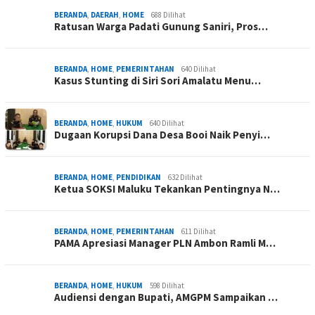
BERANDA
,
DAERAH
,
HOME
688 Dilihat
Ratusan Warga Padati Gunung Saniri, Pros…
BERANDA
,
HOME
,
PEMERINTAHAN
640 Dilihat
Kasus Stunting di Siri Sori Amalatu Menu…
BERANDA
,
HOME
,
HUKUM
640 Dilihat
Dugaan Korupsi Dana Desa Booi Naik Penyi…
BERANDA
,
HOME
,
PENDIDIKAN
632 Dilihat
Ketua SOKSI Maluku Tekankan Pentingnya N…
BERANDA
,
HOME
,
PEMERINTAHAN
611 Dilihat
PAMA Apresiasi Manager PLN Ambon Ramli M…
BERANDA
,
HOME
,
HUKUM
598 Dilihat
Audiensi dengan Bupati, AMGPM Sampaikan …