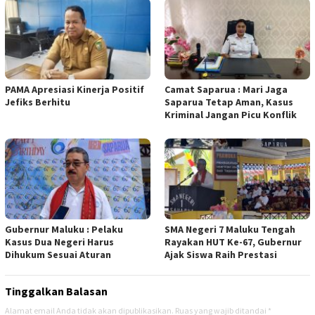
PAMA Apresiasi Kinerja Positif
Camat Saparua : Mari Jaga
Jefiks Berhitu
Saparua Tetap Aman, Kasus
Kriminal Jangan Picu Konflik
Gubernur Maluku : Pelaku
SMA Negeri 7 Maluku Tengah
Kasus Dua Negeri Harus
Rayakan HUT Ke-67, Gubernur
Dihukum Sesuai Aturan
Ajak Siswa Raih Prestasi
Tinggalkan Balasan
Alamat email Anda tidak akan dipublikasikan.
Ruas yang wajib ditandai
*