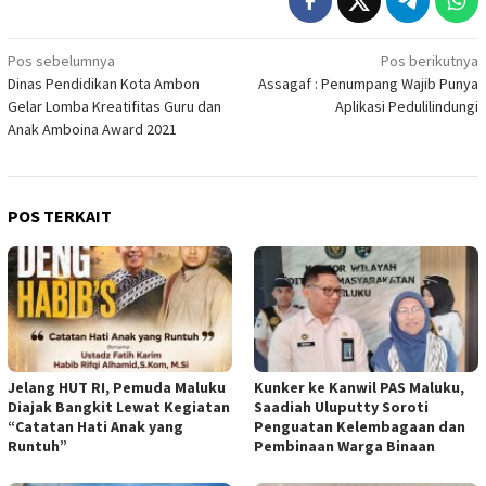
Navigasi
Pos sebelumnya
Pos berikutnya
Dinas Pendidikan Kota Ambon
Assagaf : Penumpang Wajib Punya
pos
Gelar Lomba Kreatifitas Guru dan
Aplikasi Pedulilindungi
Anak Amboina Award 2021
POS TERKAIT
Jelang HUT RI, Pemuda Maluku
Kunker ke Kanwil PAS Maluku,
Diajak Bangkit Lewat Kegiatan
Saadiah Uluputty Soroti
“Catatan Hati Anak yang
Penguatan Kelembagaan dan
Runtuh”
Pembinaan Warga Binaan