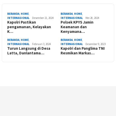
BERANDA
,
HOME
,
BERANDA
,
HOME
,
INTERNASIONAL
Desember 21, 2024
INTERNASIONAL
Mei 28, 2024
Kapolri Pastikan
Polsek KPYS Jamin
pengamanan, Kelayakan
Keamanan dan
K…
Kenyamana…
BERANDA
,
HOME
,
BERANDA
,
HOME
,
INTERNASIONAL
Februari 3, 2024
INTERNASIONAL
Desember 9, 2023
Turun Langsung di Desa
Kapolri dan Panglima TNI
Latta, Danlantama…
Resmikan Markas…