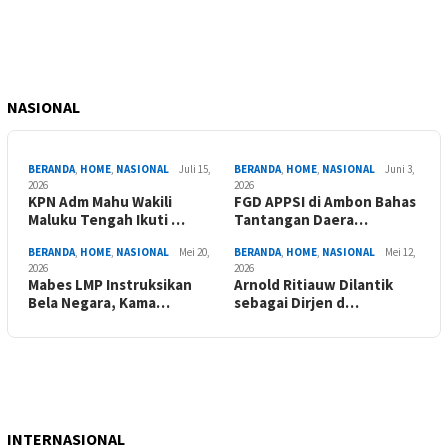
NASIONAL
BERANDA
,
HOME
,
NASIONAL
Juli 15,
BERANDA
,
HOME
,
NASIONAL
Juni 3,
2026
2026
KPN Adm Mahu Wakili
FGD APPSI di Ambon Bahas
Maluku Tengah Ikuti …
Tantangan Daera…
BERANDA
,
HOME
,
NASIONAL
Mei 20,
BERANDA
,
HOME
,
NASIONAL
Mei 12,
2026
2026
Mabes LMP Instruksikan
Arnold Ritiauw Dilantik
Bela Negara, Kama…
sebagai Dirjen d…
INTERNASIONAL