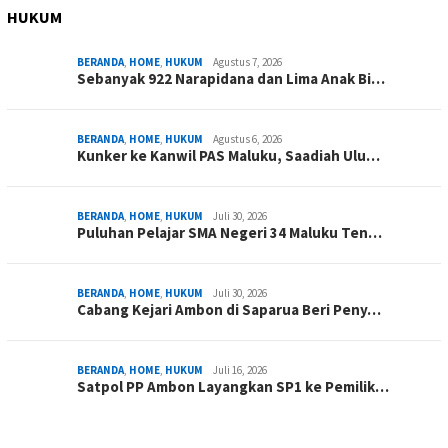
HUKUM
BERANDA
,
HOME
,
HUKUM
Agustus 7, 2026
Sebanyak 922 Narapidana dan Lima Anak Bi…
BERANDA
,
HOME
,
HUKUM
Agustus 6, 2026
Kunker ke Kanwil PAS Maluku, Saadiah Ulu…
BERANDA
,
HOME
,
HUKUM
Juli 30, 2026
Puluhan Pelajar SMA Negeri 34 Maluku Ten…
BERANDA
,
HOME
,
HUKUM
Juli 30, 2026
Cabang Kejari Ambon di Saparua Beri Peny…
BERANDA
,
HOME
,
HUKUM
Juli 16, 2026
Satpol PP Ambon Layangkan SP1 ke Pemilik…