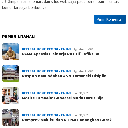
Simpan nama, email, dan situs web saya pada peramban ini untuk
komentar saya berikutnya.
PEMERINTAHAN
BERANDA
,
HOME
,
PEMERINTAHAN
Agustus 6, 2026
PAMA Apresiasi Kinerja Positif Jefiks Be…
BERANDA
,
HOME
,
PEMERINTAHAN
Agustus 4, 2026
Respon Pemindahan ASN Tersanski Disiplin…
BERANDA
,
HOME
,
PEMERINTAHAN
Juli 30, 2026
Morits Tamaela: Generasi Muda Harus Bija…
BERANDA
,
HOME
,
PEMERINTAHAN
Juli 30, 2026
Pemprov Maluku dan KORMI Canangkan Gerak…