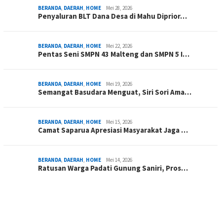
BERANDA
,
DAERAH
,
HOME
Mei 28, 2026
Penyaluran BLT Dana Desa di Mahu Diprior…
BERANDA
,
DAERAH
,
HOME
Mei 22, 2026
Pentas Seni SMPN 43 Malteng dan SMPN 5 I…
BERANDA
,
DAERAH
,
HOME
Mei 19, 2026
Semangat Basudara Menguat, Siri Sori Ama…
BERANDA
,
DAERAH
,
HOME
Mei 15, 2026
Camat Saparua Apresiasi Masyarakat Jaga …
BERANDA
,
DAERAH
,
HOME
Mei 14, 2026
Ratusan Warga Padati Gunung Saniri, Pros…