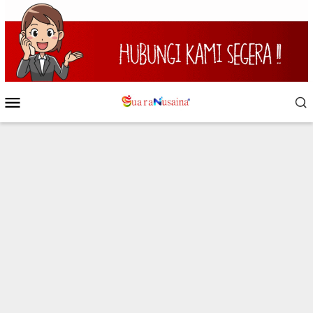
Loncat
ke
konten
Menu
Mobile