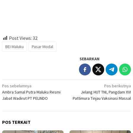
Post Views:
32
BEI Maluku
Pasar Modal
SEBARKAN
Navigasi
Pos sebelumnya
Pos berikutnya
Ambra Samal Putra Maluku Resmi
Jelang HUT TNI, Pangdam XVI
pos
Jabat Wadirut PT PELINDO
Pattimura Tinjau Vaksinasi Massal
POS TERKAIT