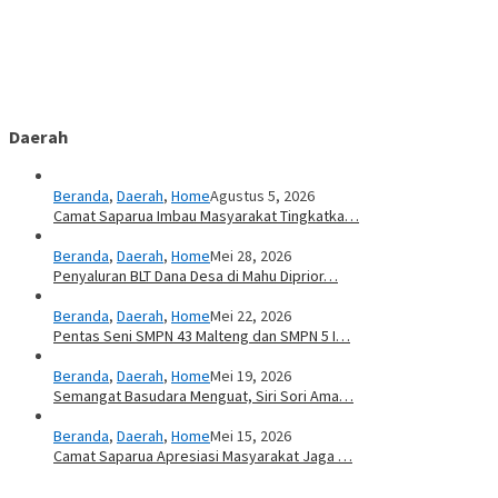
Daerah
Beranda
,
Daerah
,
Home
Agustus 5, 2026
Camat Saparua Imbau Masyarakat Tingkatka…
Beranda
,
Daerah
,
Home
Mei 28, 2026
Penyaluran BLT Dana Desa di Mahu Diprior…
Beranda
,
Daerah
,
Home
Mei 22, 2026
Pentas Seni SMPN 43 Malteng dan SMPN 5 I…
Beranda
,
Daerah
,
Home
Mei 19, 2026
Semangat Basudara Menguat, Siri Sori Ama…
Beranda
,
Daerah
,
Home
Mei 15, 2026
Camat Saparua Apresiasi Masyarakat Jaga …