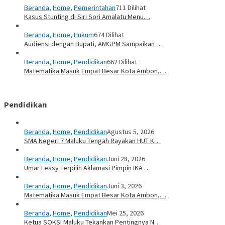
Beranda
,
Home
,
Pemerintahan
711 Dilihat
Kasus Stunting di Siri Sori Amalatu Menu…
Beranda
,
Home
,
Hukum
674 Dilihat
Audiensi dengan Bupati, AMGPM Sampaikan …
Beranda
,
Home
,
Pendidikan
662 Dilihat
Matematika Masuk Empat Besar Kota Ambon,…
Pendidikan
Beranda
,
Home
,
Pendidikan
Agustus 5, 2026
SMA Negeri 7 Maluku Tengah Rayakan HUT K…
Beranda
,
Home
,
Pendidikan
Juni 28, 2026
Umar Lessy Terpilih Aklamasi Pimpin IKA …
Beranda
,
Home
,
Pendidikan
Juni 3, 2026
Matematika Masuk Empat Besar Kota Ambon,…
Beranda
,
Home
,
Pendidikan
Mei 25, 2026
Ketua SOKSI Maluku Tekankan Pentingnya N…