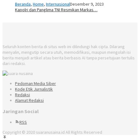
Beranda
,
Home
,
Internasional
Desember 9, 2023
Kapolri dan Panglima TNI Resmikan Markas…
Seluruh konten berita di situs web ini dilindungi hak cipta. Dilarang
menyalin, mengutip secara utuh, memodifikasi, maupun mengolah isi
berita menjadi artikel atau berita berbasis AI tanpa persetujuan tertulis
dari redaksi.
Pedoman Media Siber
Kode Etik Jurnalistik
Redaksi
Alamat Redaksi
Jaringan Social
RSS
Copyright © 2020 suaranusaina.id All Rights Reserved