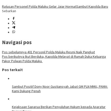
Ratusan Personel Polda Maluku Gelar Jajar Hormat
Sambut Kapolda Baru
Sebarkan
Navigasi pos
Pos sebelumnya
401 Personil Polda Maluku Resmi Naik Pangkat
Pos berikutnya
Ikut Berduka, Kapolda Melayat di Rumah Duka Keluarga
Pakor Polwan Polda Maluku
Pos terkait
Sambut Positif Dony Noor Gustiansyah Jabat GM PLN MMU, PAMA:
Kami Dukung Penuh
Kejaksaan Saparua Berikan Penyuluhan Hukum kepada Aparatur