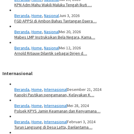
KPN Adm Mahu Wakili Maluku Tengah Ikuti …
Beranda
,
Home
,
Nasional
Juni 3, 2026
FGD APPSI di Ambon Bahas Tantangan Daera…
Beranda
,
Home
,
Nasional
Mei 20, 2026
Mabes LMP Instruksikan Bela Negara, Kama…
Beranda
,
Home
,
Nasional
Mei 12, 2026
Arnold Ritiauw Dilantik sebagai Dirjen d…
Internasional
Beranda
,
Home
,
Internasional
Desember 21, 2024
Kapolri Pastikan pengamanan, Kelayakan K…
Beranda
,
Home
,
Internasional
Mei 28, 2024
Polsek KPYS Jamin Keamanan dan Kenyamana…
Beranda
,
Home
,
Internasional
Februari 3, 2024
Turun Langsung di Desa Latta, Danlantama…