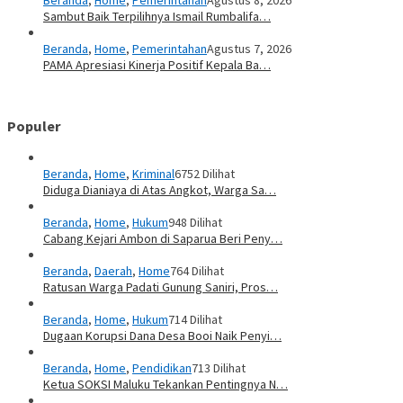
Beranda
,
Home
,
Pemerintahan
Agustus 8, 2026
Sambut Baik Terpilihnya Ismail Rumbalifa…
Beranda
,
Home
,
Pemerintahan
Agustus 7, 2026
PAMA Apresiasi Kinerja Positif Kepala Ba…
Populer
Beranda
,
Home
,
Kriminal
6752 Dilihat
Diduga Dianiaya di Atas Angkot, Warga Sa…
Beranda
,
Home
,
Hukum
948 Dilihat
Cabang Kejari Ambon di Saparua Beri Peny…
Beranda
,
Daerah
,
Home
764 Dilihat
Ratusan Warga Padati Gunung Saniri, Pros…
Beranda
,
Home
,
Hukum
714 Dilihat
Dugaan Korupsi Dana Desa Booi Naik Penyi…
Beranda
,
Home
,
Pendidikan
713 Dilihat
Ketua SOKSI Maluku Tekankan Pentingnya N…