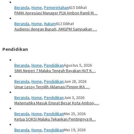
Beranda
,
Home
,
Pemerintahan
615 Dilihat
PAMA Apresiasi Manager PLN Ambon Ramli M…
Beranda
,
Home
,
Hukum
612 Dilihat
Audiensi dengan Bupati, AMGPM Sampaikan …
Pendidikan
Beranda
,
Home
,
Pendidikan
Agustus 5, 2026
SMA Negeri 7 Maluku Tengah Rayakan HUT K…
Beranda
,
Home
,
Pendidikan
Juni 28, 2026
Umar Lessy Terpilih Aklamasi Pimpin IKA …
Beranda
,
Home
,
Pendidikan
Juni 3, 2026
Matematika Masuk Empat Besar Kota Ambon,…
Beranda
,
Home
,
Pendidikan
Mei 25, 2026
Ketua SOKSI Maluku Tekankan Pentingnya N…
Beranda
,
Home
,
Pendidikan
Mei 19, 2026