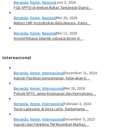
Beranda
,
Home
,
Nasional
Juni 3, 2026
FGD APPSI di Ambon Bahas Tantangan Daera…
Beranda
,
Home
,
Nasional
Mei 20, 2026
Mabes LMP Instruksikan Bela Negara, Kama…
Beranda
,
Home
,
Nasional
Mei 12, 2026
Arnold Ritiauw Dilantik sebagai Dirjen d…
Internasional
Beranda
,
Home
,
Internasional
Desember 21, 2024
Kapolri Pastikan pengamanan, Kelayakan K…
Beranda
,
Home
,
Internasional
Mei 28, 2024
Polsek KPYS Jamin Keamanan dan Kenyamana…
Beranda
,
Home
,
Internasional
Februari 3, 2024
Turun Langsung di Desa Latta, Danlantama…
Beranda
,
Home
,
Internasional
Desember 9, 2023
Kapolri dan Panglima TNI Resmikan Markas…