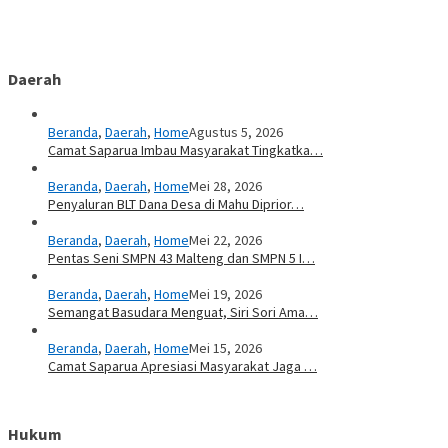
Daerah
Beranda
,
Daerah
,
Home
Agustus 5, 2026
Camat Saparua Imbau Masyarakat Tingkatka…
Beranda
,
Daerah
,
Home
Mei 28, 2026
Penyaluran BLT Dana Desa di Mahu Diprior…
Beranda
,
Daerah
,
Home
Mei 22, 2026
Pentas Seni SMPN 43 Malteng dan SMPN 5 I…
Beranda
,
Daerah
,
Home
Mei 19, 2026
Semangat Basudara Menguat, Siri Sori Ama…
Beranda
,
Daerah
,
Home
Mei 15, 2026
Camat Saparua Apresiasi Masyarakat Jaga …
Hukum