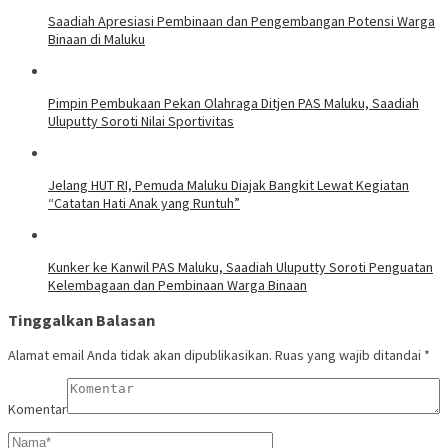
Saadiah Apresiasi Pembinaan dan Pengembangan Potensi Warga
Binaan di Maluku
Pimpin Pembukaan Pekan Olahraga Ditjen PAS Maluku, Saadiah
Uluputty Soroti Nilai Sportivitas
Jelang HUT RI, Pemuda Maluku Diajak Bangkit Lewat Kegiatan
“Catatan Hati Anak yang Runtuh”
Kunker ke Kanwil PAS Maluku, Saadiah Uluputty Soroti Penguatan
Kelembagaan dan Pembinaan Warga Binaan
Tinggalkan Balasan
Alamat email Anda tidak akan dipublikasikan.
Ruas yang wajib ditandai
*
Komentar