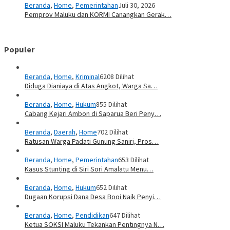
Beranda
,
Home
,
Pemerintahan
Juli 30, 2026
Pemprov Maluku dan KORMI Canangkan Gerak…
Populer
Beranda
,
Home
,
Kriminal
6208 Dilihat
Diduga Dianiaya di Atas Angkot, Warga Sa…
Beranda
,
Home
,
Hukum
855 Dilihat
Cabang Kejari Ambon di Saparua Beri Peny…
Beranda
,
Daerah
,
Home
702 Dilihat
Ratusan Warga Padati Gunung Saniri, Pros…
Beranda
,
Home
,
Pemerintahan
653 Dilihat
Kasus Stunting di Siri Sori Amalatu Menu…
Beranda
,
Home
,
Hukum
652 Dilihat
Dugaan Korupsi Dana Desa Booi Naik Penyi…
Beranda
,
Home
,
Pendidikan
647 Dilihat
Ketua SOKSI Maluku Tekankan Pentingnya N…