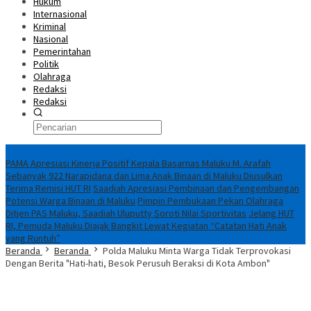
Hukum
Internasional
Kriminal
Nasional
Pemerintahan
Politik
Olahraga
Redaksi
Redaksi
Breaking News
PAMA Apresiasi Kinerja Positif Kepala Basarnas Maluku M. Arafah
Sebanyak 922 Narapidana dan Lima Anak Binaan di Maluku Diusulkan
Terima Remisi HUT RI
Saadiah Apresiasi Pembinaan dan Pengembangan
Potensi Warga Binaan di Maluku
Pimpin Pembukaan Pekan Olahraga
Ditjen PAS Maluku, Saadiah Uluputty Soroti Nilai Sportivitas
Jelang HUT
RI, Pemuda Maluku Diajak Bangkit Lewat Kegiatan “Catatan Hati Anak
yang Runtuh”
Beranda
Beranda
Polda Maluku Minta Warga Tidak Terprovokasi
Dengan Berita "Hati-hati, Besok Perusuh Beraksi di Kota Ambon"