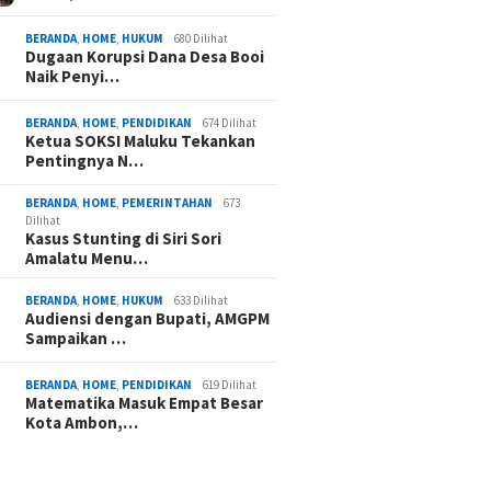
BERANDA
,
HOME
,
HUKUM
680 Dilihat
Dugaan Korupsi Dana Desa Booi
Naik Penyi…
BERANDA
,
HOME
,
PENDIDIKAN
674 Dilihat
Ketua SOKSI Maluku Tekankan
Pentingnya N…
BERANDA
,
HOME
,
PEMERINTAHAN
673
Dilihat
Kasus Stunting di Siri Sori
Amalatu Menu…
BERANDA
,
HOME
,
HUKUM
633 Dilihat
Audiensi dengan Bupati, AMGPM
Sampaikan …
BERANDA
,
HOME
,
PENDIDIKAN
619 Dilihat
Matematika Masuk Empat Besar
Kota Ambon,…