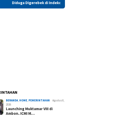
rebek di Indekos, Oknum Polwan Polda Maluku Kembali Jadi Soro
RINTAHAN
BERANDA
,
HOME
,
PEMERINTAHAN
Agustus 8,
2026
Launching Muktamar VIII di
Ambon, ICMI M…