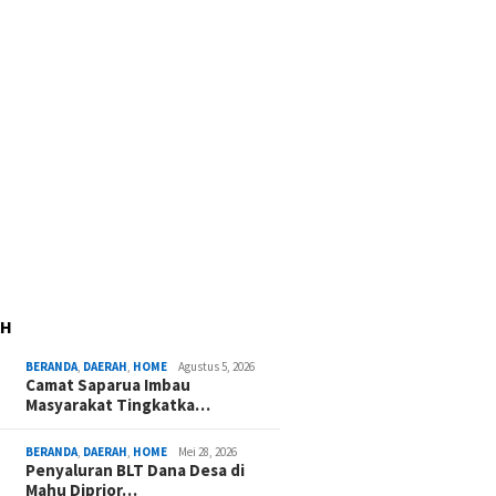
AH
BERANDA
,
DAERAH
,
HOME
Agustus 5, 2026
Camat Saparua Imbau
Masyarakat Tingkatka…
BERANDA
,
DAERAH
,
HOME
Mei 28, 2026
Penyaluran BLT Dana Desa di
Mahu Diprior…