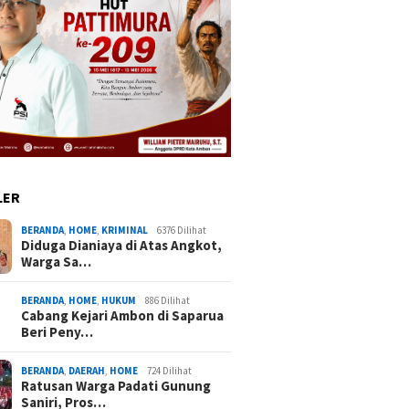
LER
BERANDA
,
HOME
,
KRIMINAL
6376 Dilihat
Diduga Dianiaya di Atas Angkot,
Warga Sa…
BERANDA
,
HOME
,
HUKUM
886 Dilihat
Cabang Kejari Ambon di Saparua
Beri Peny…
BERANDA
,
DAERAH
,
HOME
724 Dilihat
Ratusan Warga Padati Gunung
Saniri, Pros…