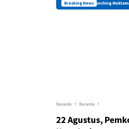
Launching Muktamar VIII di Ambon, ICM
Breaking News
Beranda
Beranda
22 Agustus, Pemk