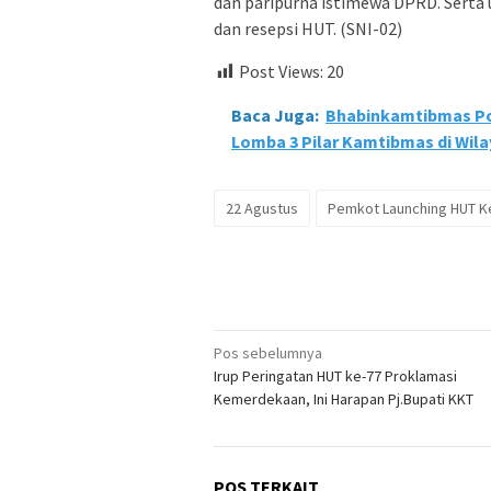
dan paripurna istimewa DPRD. Serta
dan resepsi HUT. (SNI-02)
Post Views:
20
Baca Juga:
Bhabinkamtibmas Po
Lomba 3 Pilar Kamtibmas di Wila
22 Agustus
Pemkot Launching HUT K
Navigasi
Pos sebelumnya
Irup Peringatan HUT ke-77 Proklamasi
pos
Kemerdekaan, Ini Harapan Pj.Bupati KKT
POS TERKAIT