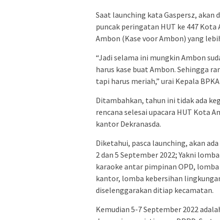
Saat launching kata Gaspersz, akan
puncak peringatan HUT ke 447 Kota
Ambon (Kase voor Ambon) yang lebih
“Jadi selama ini mungkin Ambon sud
harus kase buat Ambon. Sehingga ra
tapi harus meriah,” urai Kepala BPK
Ditambahkan, tahun ini tidak ada ke
rencana selesai upacara HUT Kota 
kantor Dekranasda.
Diketahui, pasca launching, akan a
2 dan 5 September 2022; Yakni lomba
karaoke antar pimpinan OPD, lomba 
kantor, lomba kebersihan lingkungan
diselenggarakan ditiap kecamatan.
Kemudian 5-7 September 2022 adala