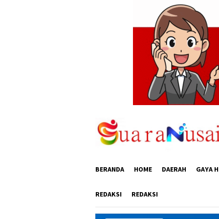
Loncat
ke
konten
BERANDA
HOME
DAERAH
GAYA H
REDAKSI
REDAKSI