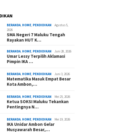
DIKAN
BERANDA
,
HOME
,
PENDIDIKAN
Agustus 5,
2026
SMA Negeri 7 Maluku Tengah
Rayakan HUT K…
BERANDA
,
HOME
,
PENDIDIKAN
Juni 28, 2026
Umar Lessy Terpilih Aklamasi
Pimpin IKA …
BERANDA
,
HOME
,
PENDIDIKAN
Juni 3, 2026
Matematika Masuk Empat Besar
Kota Ambon,…
BERANDA
,
HOME
,
PENDIDIKAN
Mei 25, 2026
Ketua SOKSI Maluku Tekankan
Pentingnya N…
BERANDA
,
HOME
,
PENDIDIKAN
Mei 19, 2026
IKA Unidar Ambon Gelar
Musyawarah Besar,…