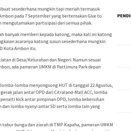
 dibuat sesederhana mungkin tapi meriah termasuk
PENDI
 Ambon pada 7 September yang bertemakan Give to
 mengutamakan partisipasi dari semua pihak.
ah banyak memberi kepada katong, maka kali ini katong
ngkaian acaranya katong susun sesederhana mungkin
AD Kota Ambon itu.
giatan di Desa/Kelurahan dan Negeri. Namun sesuai
Ambon, ada pameran UMKM di Pattimura Park depan
da lomba-lomba menyongsong HUT di tanggal 22 Agustus,
 gerak jalan antar OPD dari Citraland-Mall ACC, lomba
penalti kick antar pimpinan OPD, lomba kebersihan
 dan lomba nyanyi antar SD serta lomba lain yang
h tabur bunga dan ziarah di TMP Kapaha, pameran UMKM