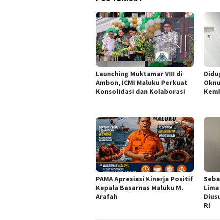
Launching Muktamar VIII di
Didu
Ambon, ICMI Maluku Perkuat
Oknu
Konsolidasi dan Kolaborasi
Kemb
PAMA Apresiasi Kinerja Positif
Seba
Kepala Basarnas Maluku M.
Lima
Arafah
Dius
RI