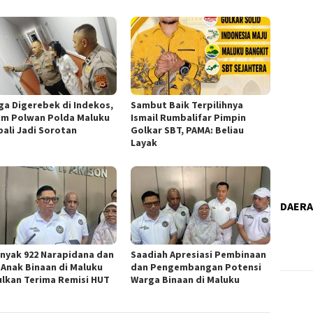
ga Digerebek di Indekos,
Sambut Baik Terpilihnya
m Polwan Polda Maluku
Ismail Rumbalifar Pimpin
ali Jadi Sorotan
Golkar SBT, PAMA: Beliau
Layak
DAER
nyak 922 Narapidana dan
Saadiah Apresiasi Pembinaan
 Anak Binaan di Maluku
dan Pengembangan Potensi
ulkan Terima Remisi HUT
Warga Binaan di Maluku