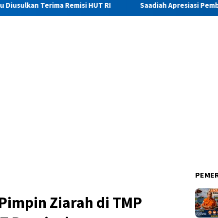
Remisi HUT RI
Saadiah Apresiasi Pembinaan dan Pengemb
PEME
Pimpin Ziarah di TMP