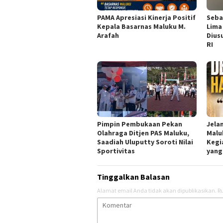
PAMA Apresiasi Kinerja Positif
Seba
Kepala Basarnas Maluku M.
Lima
Arafah
Dius
RI
Pimpin Pembukaan Pekan
Jela
Olahraga Ditjen PAS Maluku,
Malu
Saadiah Uluputty Soroti Nilai
Kegi
Sportivitas
yang
Tinggalkan Balasan
Alamat email Anda tidak akan dipublikasikan.
Ru