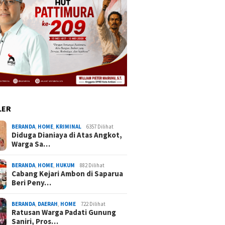
LER
BERANDA
,
HOME
,
KRIMINAL
6357 Dilihat
Diduga Dianiaya di Atas Angkot,
Warga Sa…
BERANDA
,
HOME
,
HUKUM
882 Dilihat
Cabang Kejari Ambon di Saparua
Beri Peny…
BERANDA
,
DAERAH
,
HOME
722 Dilihat
Ratusan Warga Padati Gunung
Saniri, Pros…