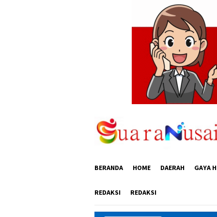
Loncat
ke
konten
BERANDA
HOME
DAERAH
GAYA H
REDAKSI
REDAKSI