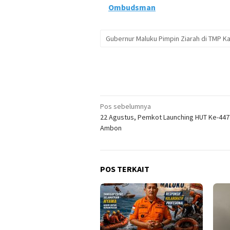
Ombudsman
Gubernur Maluku Pimpin Ziarah di TMP K
Navigasi
Pos sebelumnya
22 Agustus, Pemkot Launching HUT Ke-447
pos
Ambon
POS TERKAIT