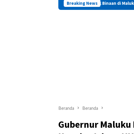
22 Narapidana dan Lima Anak Binaan di Maluku Diusulkan Terima 
Breaking News
Beranda
Beranda
Gubernur Maluku 