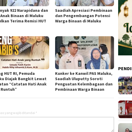
nyak 922 Narapidana dan
Saadiah Apresiasi Pembinaan
 Anak Binaan di Maluku
dan Pengembangan Potensi
ulkan Terima Remisi HUT
Warga Binaan di Maluku
PENDI
ng HUT RI, Pemuda
Kunker ke Kanwil PAS Maluku,
ku Diajak Bangkit Lewat
Saadiah Uluputty Soroti
atan “Catatan Hati Anak
Penguatan Kelembagaan dan
 Runtuh”
Pembinaan Warga Binaan
as yang wajib ditandai
*