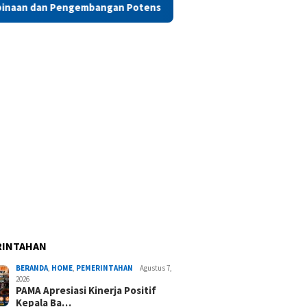
angan Potensi Warga Binaan di Maluku
Pimpin Pembukaan 
RINTAHAN
BERANDA
,
HOME
,
PEMERINTAHAN
Agustus 7,
2026
PAMA Apresiasi Kinerja Positif
Kepala Ba…