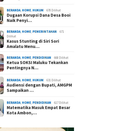
BERANDA
,
HOME
,
HUKUM
678 Dilihat
Dugaan Korupsi Dana Desa Booi
Naik Penyi…
BERANDA
,
HOME
,
PEMERINTAHAN
671
Dilihat
Kasus Stunting di Siri Sori
Amalatu Menu…
BERANDA
,
HOME
,
PENDIDIKAN
668 Dilihat
Ketua SOKSI Maluku Tekankan
Pentingnya N…
BERANDA
,
HOME
,
HUKUM
631 Dilihat
Audiensi dengan Bupati, AMGPM
Sampaikan …
BERANDA
,
HOME
,
PENDIDIKAN
617 Dilihat
Matematika Masuk Empat Besar
Kota Ambon,…