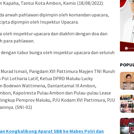
 Kapaha, Tantui Kota Ambon, Kamis (18/08/2022).
da arwah pahlawan dipimpin oleh komandan upacara,
ipta dipimpin oleh Inspektur Upacara.
oleh inspektur upacara dan diakhiri dengan doa dan
h para pahlawan.
n dengan tabur bunga oleh inspektur upacara dan seluruh
POPU
u Murad Ismail, Pangdam XVI Pattimura Mayjen TNI Ruruh
n Pol Lotharia Latif, Ketua DPRD Maluku Lucky
n Bodewin Wattimena, Danlantamal IX Ambon,
mbon, Kapolresta Pulau Ambon dan Pulau-pulau Lease
 lingkup Pemprov Maluku, PJU Kodam XVI Pattimura, PJU
ainnya. (SNI-02)
n Kongkalikong Aparat SBB ke Mabes Polri dan