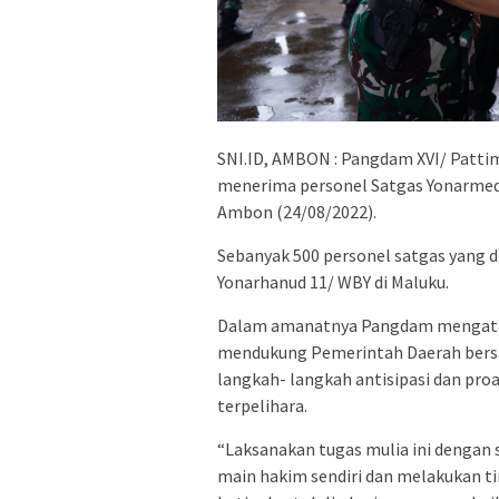
SNI.ID, AMBON : Pangdam XVI/ Pattimu
menerima personel Satgas Yonarmed 1
Ambon (24/08/2022).
Sebanyak 500 personel satgas yang 
Yonarhanud 11/ WBY di Maluku.
Dalam amanatnya Pangdam mengataka
mendukung Pemerintah Daerah bersa
langkah- langkah antisipasi dan proa
terpelihara.
“Laksanakan tugas mulia ini dengan s
main hakim sendiri dan melakukan t