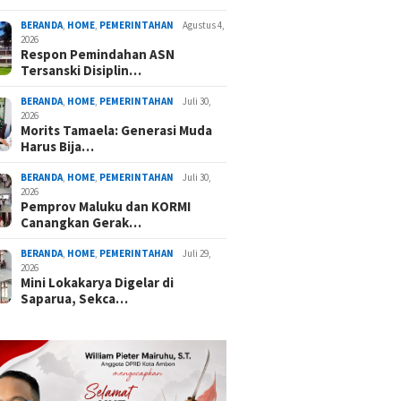
BERANDA
,
HOME
,
PEMERINTAHAN
Agustus 4,
2026
Respon Pemindahan ASN
Tersanski Disiplin…
BERANDA
,
HOME
,
PEMERINTAHAN
Juli 30,
2026
Morits Tamaela: Generasi Muda
Harus Bija…
BERANDA
,
HOME
,
PEMERINTAHAN
Juli 30,
2026
Pemprov Maluku dan KORMI
Canangkan Gerak…
BERANDA
,
HOME
,
PEMERINTAHAN
Juli 29,
2026
Mini Lokakarya Digelar di
Saparua, Sekca…