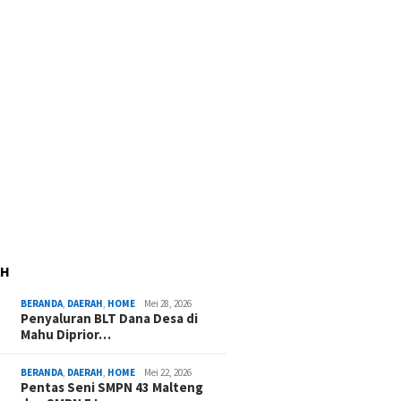
AH
BERANDA
,
DAERAH
,
HOME
Mei 28, 2026
Penyaluran BLT Dana Desa di
Mahu Diprior…
BERANDA
,
DAERAH
,
HOME
Mei 22, 2026
Pentas Seni SMPN 43 Malteng