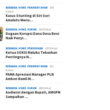
BERANDA
,
HOME
,
PEMERINTAHAN
643
Dilihat
Kasus Stunting di Siri Sori
Amalatu Menu…
BERANDA
,
HOME
,
HUKUM
642 Dilihat
Dugaan Korupsi Dana Desa Booi
Naik Penyi…
BERANDA
,
HOME
,
PENDIDIKAN
635 Dilihat
Ketua SOKSI Maluku Tekankan
Pentingnya N…
BERANDA
,
HOME
,
PEMERINTAHAN
611
Dilihat
PAMA Apresiasi Manager PLN
Ambon Ramli M…
BERANDA
,
HOME
,
HUKUM
600 Dilihat
Audiensi dengan Bupati, AMGPM
Sampaikan …