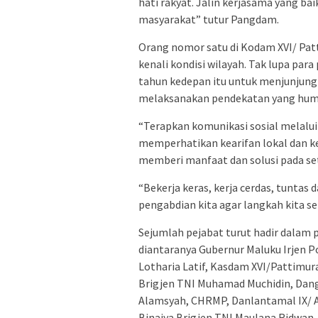
hati rakyat. Jalin kerjasama yang b
masyarakat” tutur Pangdam.
Orang nomor satu di Kodam XVI/ Patt
kenali kondisi wilayah. Tak lupa par
tahun kedepan itu untuk menjunjung t
melaksanakan pendekatan yang hum
“Terapkan komunikasi sosial melalu
memperhatikan kearifan lokal dan k
memberi manfaat dan solusi pada set
“Bekerja keras, kerja cerdas, tuntas 
pengabdian kita agar langkah kita se
Sejumlah pejabat turut hadir dalam 
diantaranya Gubernur Maluku Irjen Po
Lotharia Latif, Kasdam XVI/Pattimu
Brigjen TNI Muhamad Muchidin, Dan
Alamsyah, CHRMP, Danlantamal IX/ A
Binaiya Brigjen TNI Maulana Ridwan,