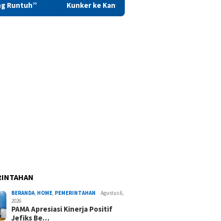
Kunker ke Kanwil PAS Maluku, Saadiah Uluputty Soroti Pengu
RINTAHAN
BERANDA
,
HOME
,
PEMERINTAHAN
Agustus 6,
2026
PAMA Apresiasi Kinerja Positif
Jefiks Be…