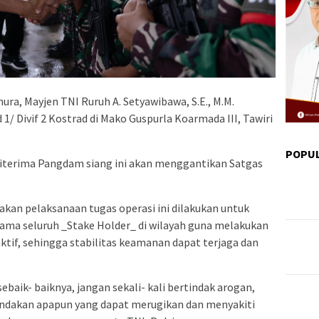
ra, Mayjen TNI Ruruh A. Setyawibawa, S.E., M.M.
/ Divif 2 Kostrad di Mako Guspurla Koarmada III, Tawiri
POPU
diterima Pangdam siang ini akan menggantikan Satgas
n pelaksanaan tugas operasi ini dilakukan untuk
ma seluruh _Stake Holder_ di wilayah guna melakukan
ktif, sehingga stabilitas keamanan dapat terjaga dan
ebaik- baiknya, jangan sekali- kali bertindak arogan,
indakan apapun yang dapat merugikan dan menyakiti