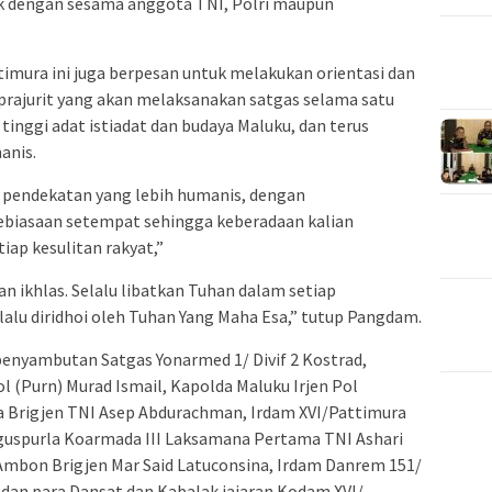
aik dengan sesama anggota TNI, Polri maupun
imura ini juga berpesan untuk melakukan orientasi dan
a prajurit yang akan melaksanakan satgas selama satu
inggi adat istiadat dan budaya Maluku, dan terus
anis.
i pendekatan yang lebih humanis, dengan
ebiasaan setempat sehingga keberadaan kalian
iap kesulitan rakyat,”
dan ikhlas. Selalu libatkan Tuhan dalam setiap
lalu diridhoi oleh Tuhan Yang Maha Esa,” tutup Pangdam.
penyambutan Satgas Yonarmed 1/ Divif 2 Kostrad,
l (Purn) Murad Ismail, Kapolda Maluku Irjen Pol
ra Brigjen TNI Asep Abdurachman, Irdam XVI/Pattimura
guspurla Koarmada III Laksamana Pertama TNI Ashari
mbon Brigjen Mar Said Latuconsina, Irdam Danrem 151/
 dan para Dansat dan Kabalak jajaran Kodam XVI/