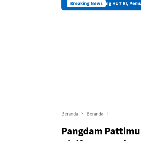
Jelang HUT RI, Pemuda Maluku Diajak 
Breaking News
Beranda
Beranda
Pangdam Pattimur