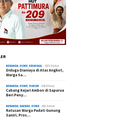
LER
BERANDA
,
HOME
,
KRIMINAL
5971 Dilihat
Diduga Dianiaya di Atas Angkot,
Warga Sa…
BERANDA
,
HOME
,
HUKUM
834 Dilihat
Cabang Kejari Ambon di Saparua
Beri Peny…
BERANDA
,
DAERAH
,
HOME
691 Dilihat
Ratusan Warga Padati Gunung
Saniri, Pros…