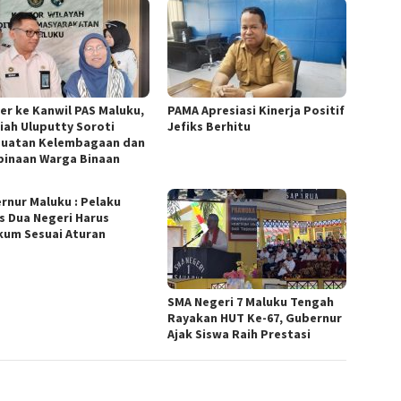
er ke Kanwil PAS Maluku,
PAMA Apresiasi Kinerja Positif
iah Uluputty Soroti
Jefiks Berhitu
uatan Kelembagaan dan
inaan Warga Binaan
rnur Maluku : Pelaku
s Dua Negeri Harus
kum Sesuai Aturan
SMA Negeri 7 Maluku Tengah
Rayakan HUT Ke-67, Gubernur
Ajak Siswa Raih Prestasi