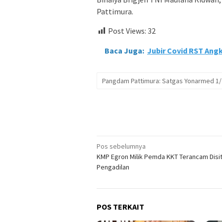
Pattimura.
Post Views:
32
Baca Juga:
Jubir Covid RST Angk
Pangdam Pattimura: Satgas Yonarmed 1/ D
Navigasi
Pos sebelumnya
KMP Egron Milik Pemda KKT Terancam Disi
pos
Pengadilan
POS TERKAIT