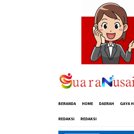
Loncat
ke
konten
BERANDA
HOME
DAERAH
GAYA H
REDAKSI
REDAKSI