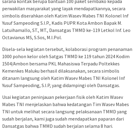
sarana kontak berupa bantuan 100 paket sembako kepada
perwakilan masyarakat yang layak mendapatkannya, secara
simbolis diserahkan oleh Katim Wasev Mabes TNI Kolonel Inf
Yusuf Sampeoding S.I.P., Kadis PUPR Kota Ambon Bapak M.
Latuihamallo, ST., MT., Dansatgas TMMD ke-119 Letkol Inf. Leo
Octavianus MS, S.Sos, M.I.Pol.
Disela-sela kegiatan tersebut, kolaborasi program penanaman
1000 pohon kelor oleh Satgas TMMD ke 119 tahun 2024 Kodim
1504/Ambon bersama PKL Mahasiswa Terpadu Poltekkes
Kemenkes Maluku berhasil dilaksanakan, secara simbolis
ditanam langsung oleh Katim Wasev Mabes TNI Kolonel Inf
Yusuf Sampeoding, S.I.P, yang didampingi oleh Dansatgas.
Usai kegiatan peninjauan pekerjaan fisik oleh Katim Wasev
Mabes TNI menjelaskan bahwa kedatangan Tim Wasev Mabes
TNI untuk melihat secara langsung pelaksanaan TMMD yang
sudah berjalan, kami juga sudah mendapatkan paparan dari
Dansatgas bahwa TMMD sudah berjalan selama 8 hari.