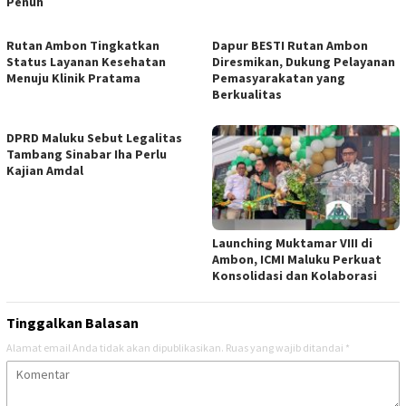
Penuh
Rutan Ambon Tingkatkan
Dapur BESTI Rutan Ambon
Status Layanan Kesehatan
Diresmikan, Dukung Pelayanan
Menuju Klinik Pratama
Pemasyarakatan yang
Berkualitas
DPRD Maluku Sebut Legalitas
Tambang Sinabar Iha Perlu
Kajian Amdal
Launching Muktamar VIII di
Ambon, ICMI Maluku Perkuat
Konsolidasi dan Kolaborasi
Tinggalkan Balasan
Alamat email Anda tidak akan dipublikasikan.
Ruas yang wajib ditandai
*