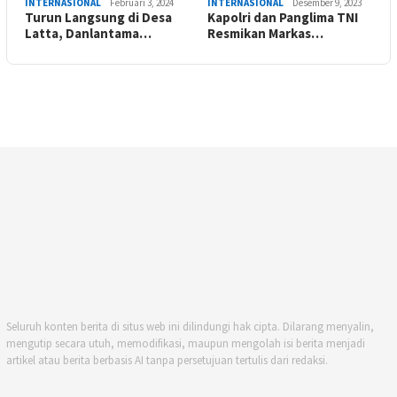
INTERNASIONAL
Februari 3, 2024
INTERNASIONAL
Desember 9, 2023
Turun Langsung di Desa
Kapolri dan Panglima TNI
Latta, Danlantama…
Resmikan Markas…
Seluruh konten berita di situs web ini dilindungi hak cipta. Dilarang menyalin,
mengutip secara utuh, memodifikasi, maupun mengolah isi berita menjadi
artikel atau berita berbasis AI tanpa persetujuan tertulis dari redaksi.