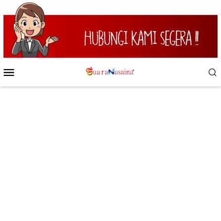
Loncat
ke
konten
Menu
Mobile