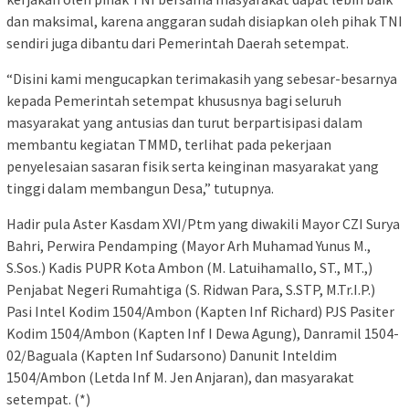
dan maksimal, karena anggaran sudah disiapkan oleh pihak TNI
sendiri juga dibantu dari Pemerintah Daerah setempat.
“Disini kami mengucapkan terimakasih yang sebesar-besarnya
kepada Pemerintah setempat khususnya bagi seluruh
masyarakat yang antusias dan turut berpartisipasi dalam
membantu kegiatan TMMD, terlihat pada pekerjaan
penyelesaian sasaran fisik serta keinginan masyarakat yang
tinggi dalam membangun Desa,” tutupnya.
Hadir pula Aster Kasdam XVI/Ptm yang diwakili Mayor CZI Surya
Bahri, Perwira Pendamping (Mayor Arh Muhamad Yunus M.,
S.Sos.) Kadis PUPR Kota Ambon (M. Latuihamallo, ST., MT.,)
Penjabat Negeri Rumahtiga (S. Ridwan Para, S.STP, M.Tr.I.P.)
Pasi Intel Kodim 1504/Ambon (Kapten Inf Richard) PJS Pasiter
Kodim 1504/Ambon (Kapten Inf I Dewa Agung), Danramil 1504-
02/Baguala (Kapten Inf Sudarsono) Danunit Inteldim
1504/Ambon (Letda Inf M. Jen Anjaran), dan masyarakat
setempat. (*)