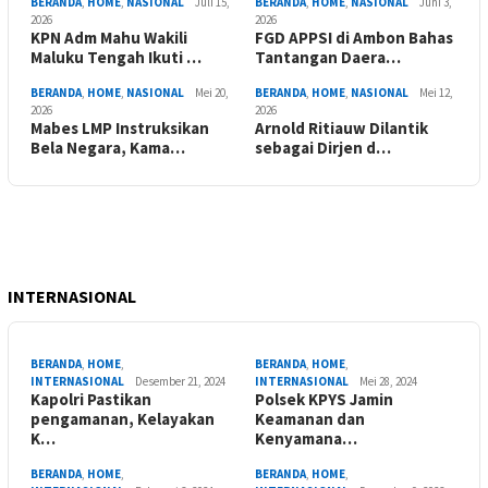
BERANDA
,
HOME
,
NASIONAL
Juli 15,
BERANDA
,
HOME
,
NASIONAL
Juni 3,
2026
2026
KPN Adm Mahu Wakili
FGD APPSI di Ambon Bahas
Maluku Tengah Ikuti …
Tantangan Daera…
BERANDA
,
HOME
,
NASIONAL
Mei 20,
BERANDA
,
HOME
,
NASIONAL
Mei 12,
2026
2026
Mabes LMP Instruksikan
Arnold Ritiauw Dilantik
Bela Negara, Kama…
sebagai Dirjen d…
INTERNASIONAL
BERANDA
,
HOME
,
BERANDA
,
HOME
,
INTERNASIONAL
Desember 21, 2024
INTERNASIONAL
Mei 28, 2024
Kapolri Pastikan
Polsek KPYS Jamin
pengamanan, Kelayakan
Keamanan dan
K…
Kenyamana…
BERANDA
,
HOME
,
BERANDA
,
HOME
,