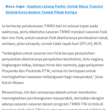
Baca Juga:
Siapkan Lelang Parkir, Untuk Masa Transisi
Dishub Kota Ambon Tunjuk Pihak Ketiga
Ia berharap pelaksanaan TMMD kali ini selesai tepat pada
waktunya, perlu diketahui sasaran TMMD meliputi sasaran fisik
dan non fisik, untuk sasaran fisik diantaranya pembuatan talud,
selokan, jalan setapak, rumah tidak layak huni (RTLH), MCK.
“Sedangkan untuk sasaran non fisik berupa penyuluhan-
penyuluhan diantaranya penyuluhan kesehatan, bela negara,
lingkungan hidup, bahaya miras dan narkoba, juga pelayanan
Posyandu dan Posbindu PTM, semua itu bertujuan untuk
meningkatkan wawasan kebangsaan bagi masyarakat,” jelas
Katim Wasev.
Menurutnya, inti dari semuanya adalah untuk membantu
meningkatkan pembangunan masyarakat, kemudian dengan
adanya sasaran-sasaran dalam program TMMD TNI ini bila di
kerjakan oleh pihak TNI bersama masyarakat dapat lebih baik