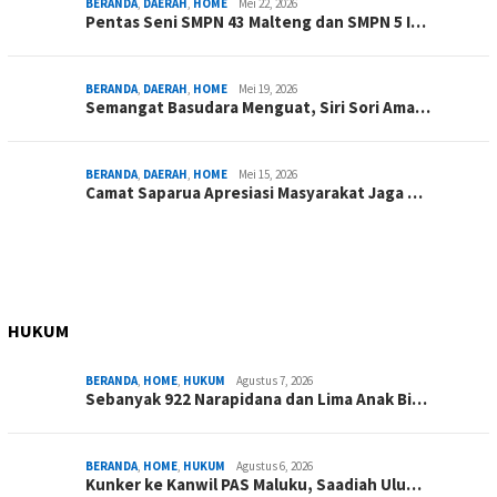
BERANDA
,
DAERAH
,
HOME
Mei 22, 2026
Pentas Seni SMPN 43 Malteng dan SMPN 5 I…
BERANDA
,
DAERAH
,
HOME
Mei 19, 2026
Semangat Basudara Menguat, Siri Sori Ama…
BERANDA
,
DAERAH
,
HOME
Mei 15, 2026
Camat Saparua Apresiasi Masyarakat Jaga …
HUKUM
BERANDA
,
HOME
,
HUKUM
Agustus 7, 2026
Sebanyak 922 Narapidana dan Lima Anak Bi…
BERANDA
,
HOME
,
HUKUM
Agustus 6, 2026
Kunker ke Kanwil PAS Maluku, Saadiah Ulu…