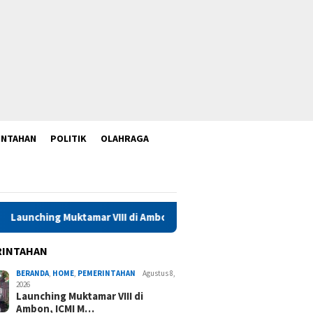
INTAHAN
POLITIK
OLAHRAGA
mar VIII di Ambon, ICMI Maluku Perkuat Konsolidasi dan Kolabora
RINTAHAN
BERANDA
,
HOME
,
PEMERINTAHAN
Agustus 8,
2026
Launching Muktamar VIII di
Ambon, ICMI M…