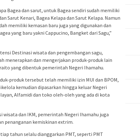
pa Bagea dan sarut, untuk Bagea sendiri sudah memiliki
 dan Sarut Kenari, Bagea Kelapa dan Sarut Kelapa. Namun
dah memiliki kemasan baru juga yang digunakan dan
Bagea yang baru yakni Cappucino, Bangket dari Sagu,”
ensi Destinasi wisata dan pengembangan sagu,
lah menerapkan dan mengerjakan produk-produk lain
raito yang dibentuk pemerintah Negeri Ihamahu.
roduk-produk tersebut telah memiliki izin MUI dan BPOM,
ikelola kemudian dipasarkan hingga keluar Negeri
ayan, Alfamidi dan toko oleh-oleh yang ada di kota
si wisata dan IKM, pemerintah Negeri Ihamahu juga
n penanganan kemiskinan extrim.
etiap tahun selalu dianggarkan PMT, seperti PMT