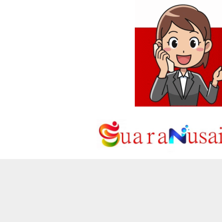
Loncat
ke
konten