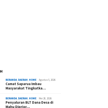
AH
BERANDA
,
DAERAH
,
HOME
Agustus 5, 2026
Camat Saparua Imbau
Masyarakat Tingkatka…
BERANDA
,
DAERAH
,
HOME
Mei 28, 2026
Penyaluran BLT Dana Desa di
Mahu Diprior…