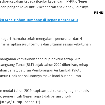
dipercayakan kepada ibu-ibu kader dan TP-PKK Negeri
ri pangan lokal untuk kesehatan anak-anak,”jelasnya.
PENDI
ku Atasi Pohon Tumbang di Depan Kantor KPU
di negeri Ihamahu telah mengalami penurunan dari 4
u menerapkan susu formula dan vitamin sesuai kebutuhan
nganan kemiskinan sendiri, pihaknua tetap ikut
angsung Tunai (BLT) sejak tahun 2020 diberikan, rehap
mban Sehat, Saluran Pembuangan Air Limbah (SPAL)
amun tidak ada salurannya maka kami buat saluran
modal tahun 2019, tapi sampai sekarang lagi mandek.
a, pemerintah Negeri juga tidak berani untuk
tnya,” tutup Joshep. (*)