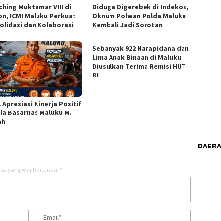
ching Muktamar VIII di
Diduga Digerebek di Indekos,
n, ICMI Maluku Perkuat
Oknum Polwan Polda Maluku
olidasi dan Kolaborasi
Kembali Jadi Sorotan
Sebanyak 922 Narapidana dan
Lima Anak Binaan di Maluku
Diusulkan Terima Remisi HUT
RI
 Apresiasi Kinerja Positif
la Basarnas Maluku M.
ah
DAER
as yang wajib ditandai
*