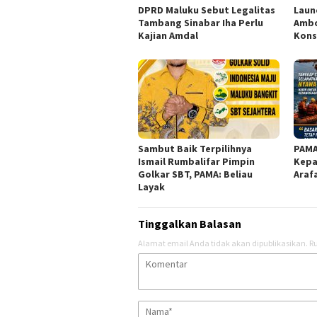
DPRD Maluku Sebut Legalitas
Laun
Tambang Sinabar Iha Perlu
Ambo
Kajian Amdal
Kons
Sambut Baik Terpilihnya
PAMA
Ismail Rumbalifar Pimpin
Kepa
Golkar SBT, PAMA: Beliau
Araf
Layak
Tinggalkan Balasan
Alamat email Anda tidak akan dipublikasikan.
Ru