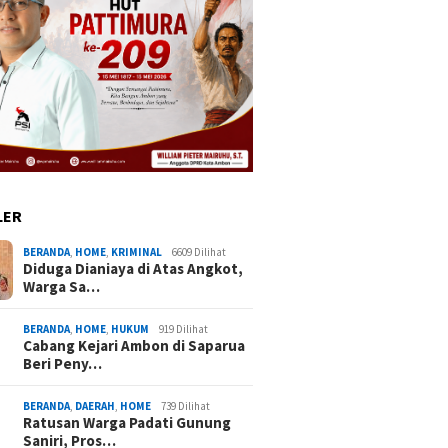
LER
BERANDA
,
HOME
,
KRIMINAL
6609 Dilihat
Diduga Dianiaya di Atas Angkot,
Warga Sa…
BERANDA
,
HOME
,
HUKUM
919 Dilihat
Cabang Kejari Ambon di Saparua
Beri Peny…
BERANDA
,
DAERAH
,
HOME
739 Dilihat
Ratusan Warga Padati Gunung
Saniri, Pros…