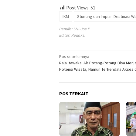
Post Views:
51
IKM
Stunting dan Impian Destinasi W
Penulis: SNI-Joe P
Editor: Redaksi
Navigasi
Pos sebelumnya
Raja Itawaka: Air Potang-Potang Bisa Menj
pos
Potensi Wisata, Namun Terkendala Akses d
POS TERKAIT