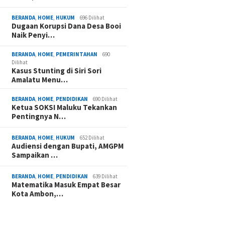
BERANDA
,
HOME
,
HUKUM
696 Dilihat
Dugaan Korupsi Dana Desa Booi
Naik Penyi…
BERANDA
,
HOME
,
PEMERINTAHAN
690
Dilihat
Kasus Stunting di Siri Sori
Amalatu Menu…
BERANDA
,
HOME
,
PENDIDIKAN
690 Dilihat
Ketua SOKSI Maluku Tekankan
Pentingnya N…
BERANDA
,
HOME
,
HUKUM
652 Dilihat
Audiensi dengan Bupati, AMGPM
Sampaikan …
BERANDA
,
HOME
,
PENDIDIKAN
639 Dilihat
Matematika Masuk Empat Besar
Kota Ambon,…