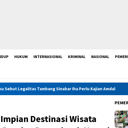
IDUP
HUKUM
INTERNASIONAL
KRIMINAL
NASIONAL
PEMER
 Tambang Sinabar Iha Perlu Kajian Amdal
Launching Mukta
PEME
 Impian Destinasi Wisata