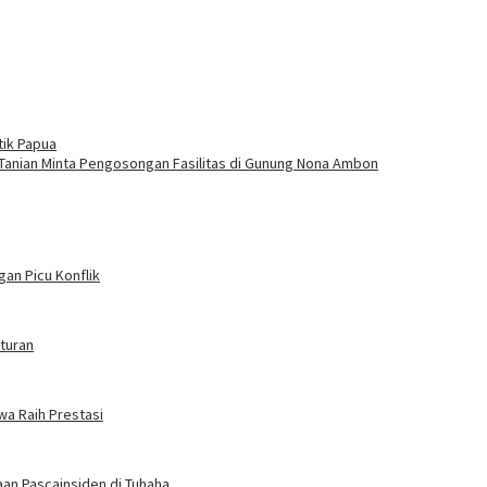
tik Papua
 Tanian Minta Pengosongan Fasilitas di Gunung Nona Ambon
an Picu Konflik
turan
wa Raih Prestasi
an Pascainsiden di Tuhaha