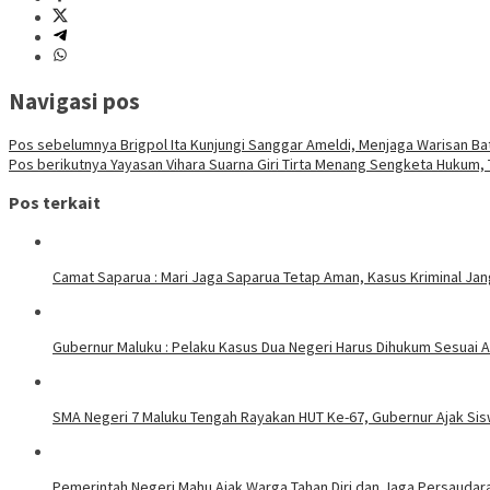
Navigasi pos
Pos sebelumnya
Brigpol Ita Kunjungi Sanggar Ameldi, Menjaga Warisan Ba
Pos berikutnya
Yayasan Vihara Suarna Giri Tirta Menang Sengketa Hukum,
Pos terkait
Camat Saparua : Mari Jaga Saparua Tetap Aman, Kasus Kriminal Jang
Gubernur Maluku : Pelaku Kasus Dua Negeri Harus Dihukum Sesuai A
SMA Negeri 7 Maluku Tengah Rayakan HUT Ke-67, Gubernur Ajak Sis
Pemerintah Negeri Mahu Ajak Warga Tahan Diri dan Jaga Persaudara