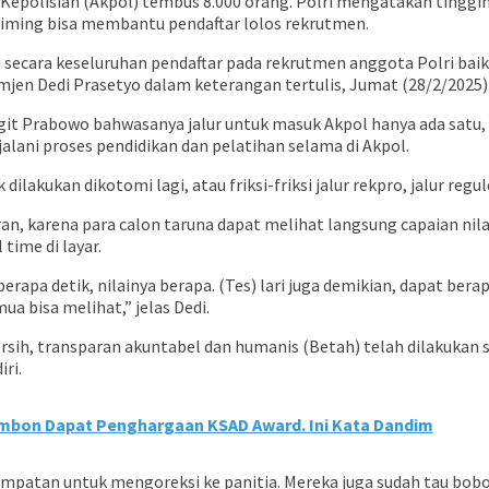
Kepolisian (Akpol) tembus 8.000 orang. Polri mengatakan tinggi
iming bisa membantu pendaftar lolos rekrutmen.
au secara keseluruhan pendaftar pada rekrutmen anggota Polri bai
jen Dedi Prasetyo dalam keterangan tertulis, Jumat (28/2/2025)
igit Prabowo bahwasanya jalur untuk masuk Akpol hanya ada satu, 
ani proses pendidikan dan pelatihan selama di Akpol.
dilakukan dikotomi lagi, atau friksi-friksi jalur rekpro, jalur reg
karena para calon taruna dapat melihat langsung capaian nilai t
time di layar.
a berapa detik, nilainya berapa. (Tes) lari juga demikian, dapat be
mua bisa melihat,” jelas Dedi.
h, transparan akuntabel dan humanis (Betah) telah dilakukan se
ri.
Ambon Dapat Penghargaan KSAD Award. Ini Kata Dandim
esempatan untuk mengoreksi ke panitia. Mereka juga sudah tau bobo