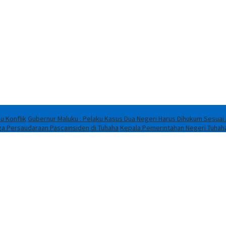
u Konflik
Gubernur Maluku : Pelaku Kasus Dua Negeri Harus Dihukum Sesuai
ga Persaudaraan Pascainsiden di Tuhaha
Kepala Pemerintahan Negeri Tuhah