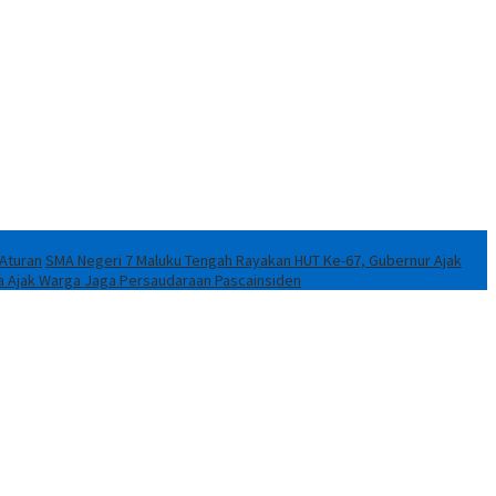
 Aturan
SMA Negeri 7 Maluku Tengah Rayakan HUT Ke-67, Gubernur Ajak
a Ajak Warga Jaga Persaudaraan Pascainsiden