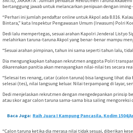
SNI.ID, JAKARTA : Jumlah pendaftar Rekrutmen Taruna Akademi 
bertanggung jawab untuk melancarkan penipuan dengan iming-
“Perhari ini jumlah pendaftar online untuk Akpol ada 8.016. Kal
Bintara,” kata Inspektur Pengawasan Umum (Irwasum) Polri Kom
Dedi lalu mempertegas, sesuai arahan Kapolri Jenderal Listyo S
melahirkan taruna-taruna Akpol yang benar-benar mampu menjal
“Sesuai arahan pimpinan, tahun ini sama seperti tahun lalu, tidak 
Dia mengungkapkan tahapan rekrutmen anggota Polri transparan, 
dikarenakan panitia akan menayangkan nilai-nilai tes secara real 
“Selesai tes renang, catar (calon taruna) bisa langsung lihat di
selesai (tes), nilai langsung keluar. Nilai terpampang di layar, se
Dedi menjelaskan rekrutmen dengan mengedepankan prinsip bersi
atau skor agar calon taruna sama-sama bisa saling mengoreksi di
Baca Juga:
Raih Juara I Kampung Pancasila, Kodim 1504/
“Calon taruna ketika dia merasa nilai tidak sesuai, diberikan k