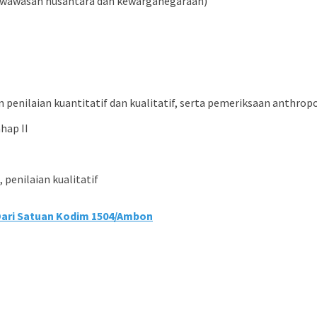
, wawasan nusantara dan kewarganegaraan)
penilaian kuantitatif dan kualitatif, serta pemeriksaan anthropo
hap II
penilaian kualitatif
Dari Satuan Kodim 1504/Ambon