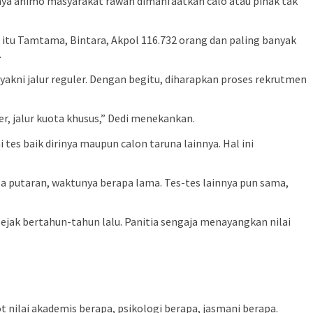
nya animo masyarakat rawan dimanfaatkan calo atau pihak tak
k itu Tamtama, Bintara, Akpol 116.732 orang dan paling banyak
.
yakni jalur reguler. Dengan begitu, diharapkan proses rekrutmen
uler, jalur kuota khusus,” Dedi menekankan.
es baik dirinya maupun calon taruna lainnya. Hal ini
rapa putaran, waktunya berapa lama. Tes-tes lainnya pun sama,
jak bertahun-tahun lalu. Panitia sengaja menayangkan nilai
t nilai akademis berapa, psikologi berapa, jasmani berapa.