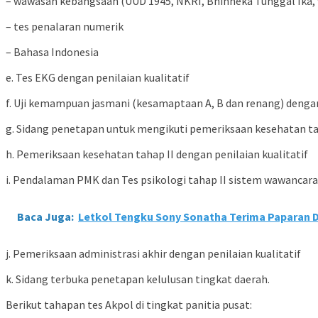
– wawasan kebangsaan (UUD 1945, NKRI, Bhinneka Tunggal Ika
– tes penalaran numerik
– Bahasa Indonesia
e. Tes EKG dengan penilaian kualitatif
f. Uji kemampuan jasmani (kesamaptaan A, B dan renang) dengan 
g. Sidang penetapan untuk mengikuti pemeriksaan kesehatan ta
h. Pemeriksaan kesehatan tahap II dengan penilaian kualitatif
i. Pendalaman PMK dan Tes psikologi tahap II sistem wawancara, 
Baca Juga:
Letkol Tengku Sony Sonatha Terima Paparan 
j. Pemeriksaan administrasi akhir dengan penilaian kualitatif
k. Sidang terbuka penetapan kelulusan tingkat daerah.
Berikut tahapan tes Akpol di tingkat panitia pusat: