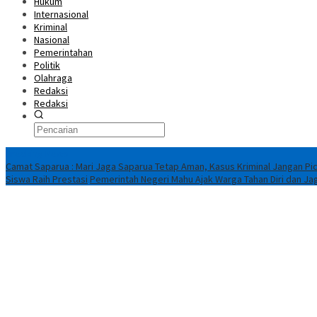
Hukum
Internasional
Kriminal
Nasional
Pemerintahan
Politik
Olahraga
Redaksi
Redaksi
Breaking News
Camat Saparua : Mari Jaga Saparua Tetap Aman, Kasus Kriminal Jangan Pic
Siswa Raih Prestasi
Pemerintah Negeri Mahu Ajak Warga Tahan Diri dan Ja