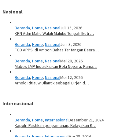
Nasional
Beranda
,
Home
,
Nasional
Juli 15, 2026
KPN Adm Mahu Wakili Maluku Tengah Ikuti …
Beranda
,
Home
,
Nasional
Juni 3, 2026
FGD APPSI di Ambon Bahas Tantangan Daera…
Beranda
,
Home
,
Nasional
Mei 20, 2026
Mabes LMP Instruksikan Bela Negara, Kama…
Beranda
,
Home
,
Nasional
Mei 12, 2026
Arnold Ritiauw Dilantik sebagai Dirjen d…
Internasional
Beranda
,
Home
,
Internasional
Desember 21, 2024
Kapolri Pastikan pengamanan, Kelayakan K…
Beranda
,
Home
,
Internasional
Mei 28, 2024