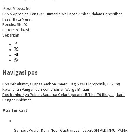
Post Views:
50
PAMA Apresiasi Langkah Humanis Wali Kota Ambon dalam Penertiban
Pasar Batu Merah
Penulis: SNI-02
Editor: Redaksi
Sebarkan
Navigasi pos
Pos sebelumnya
Lapas Ambon Panen 5 Kg Sawi Hidroponik, Dukung
Ketahanan Pangan dan Kemandirian Warga Binaan
Pos berikutnya
Polsek Saparua Gelar Upacara HUT ke-79 Bhayangkara
Dengan Khidmat
Pos terkait
Sambut Positif Dony Noor Gustiansyah Jabat GM PLN MMU, PAMA: