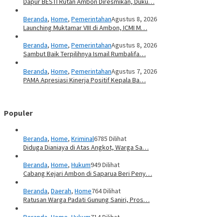
Dapur BESTI Rutan Ambon Diresmikan, Duku…
Beranda
,
Home
,
Pemerintahan
Agustus 8, 2026
Launching Muktamar VIII di Ambon, ICMI M…
Beranda
,
Home
,
Pemerintahan
Agustus 8, 2026
Sambut Baik Terpilihnya Ismail Rumbalifa…
Beranda
,
Home
,
Pemerintahan
Agustus 7, 2026
PAMA Apresiasi Kinerja Positif Kepala Ba…
Populer
Beranda
,
Home
,
Kriminal
6785 Dilihat
Diduga Dianiaya di Atas Angkot, Warga Sa…
Beranda
,
Home
,
Hukum
949 Dilihat
Cabang Kejari Ambon di Saparua Beri Peny…
Beranda
,
Daerah
,
Home
764 Dilihat
Ratusan Warga Padati Gunung Saniri, Pros…
Beranda
,
Home
,
Hukum
714 Dilihat