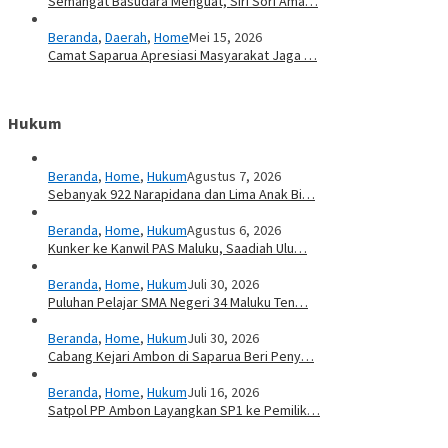
Semangat Basudara Menguat, Siri Sori Ama…
Beranda
,
Daerah
,
Home
Mei 15, 2026
Camat Saparua Apresiasi Masyarakat Jaga …
Hukum
Beranda
,
Home
,
Hukum
Agustus 7, 2026
Sebanyak 922 Narapidana dan Lima Anak Bi…
Beranda
,
Home
,
Hukum
Agustus 6, 2026
Kunker ke Kanwil PAS Maluku, Saadiah Ulu…
Beranda
,
Home
,
Hukum
Juli 30, 2026
Puluhan Pelajar SMA Negeri 34 Maluku Ten…
Beranda
,
Home
,
Hukum
Juli 30, 2026
Cabang Kejari Ambon di Saparua Beri Peny…
Beranda
,
Home
,
Hukum
Juli 16, 2026
Satpol PP Ambon Layangkan SP1 ke Pemilik…