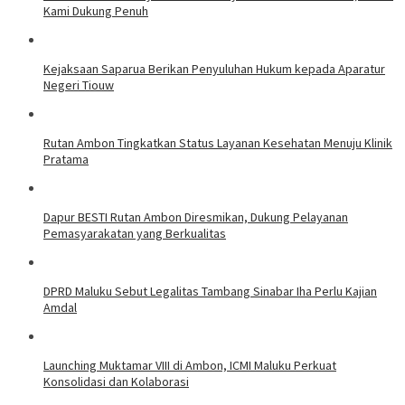
Kami Dukung Penuh
Kejaksaan Saparua Berikan Penyuluhan Hukum kepada Aparatur
Negeri Tiouw
Rutan Ambon Tingkatkan Status Layanan Kesehatan Menuju Klinik
Pratama
Dapur BESTI Rutan Ambon Diresmikan, Dukung Pelayanan
Pemasyarakatan yang Berkualitas
DPRD Maluku Sebut Legalitas Tambang Sinabar Iha Perlu Kajian
Amdal
Launching Muktamar VIII di Ambon, ICMI Maluku Perkuat
Konsolidasi dan Kolaborasi