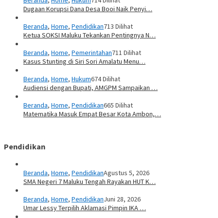
Dugaan Korupsi Dana Desa Booi Naik Penyi…
Beranda
,
Home
,
Pendidikan
713 Dilihat
Ketua SOKSI Maluku Tekankan Pentingnya N…
Beranda
,
Home
,
Pemerintahan
711 Dilihat
Kasus Stunting di Siri Sori Amalatu Menu…
Beranda
,
Home
,
Hukum
674 Dilihat
Audiensi dengan Bupati, AMGPM Sampaikan …
Beranda
,
Home
,
Pendidikan
665 Dilihat
Matematika Masuk Empat Besar Kota Ambon,…
Pendidikan
Beranda
,
Home
,
Pendidikan
Agustus 5, 2026
SMA Negeri 7 Maluku Tengah Rayakan HUT K…
Beranda
,
Home
,
Pendidikan
Juni 28, 2026
Umar Lessy Terpilih Aklamasi Pimpin IKA …