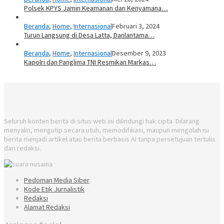
Polsek KPYS Jamin Keamanan dan Kenyamana…
Beranda
,
Home
,
Internasional
Februari 3, 2024
Turun Langsung di Desa Latta, Danlantama…
Beranda
,
Home
,
Internasional
Desember 9, 2023
Kapolri dan Panglima TNI Resmikan Markas…
Seluruh konten berita di situs web ini dilindungi hak cipta. Dilarang
menyalin, mengutip secara utuh, memodifikasi, maupun mengolah isi
berita menjadi artikel atau berita berbasis AI tanpa persetujuan tertulis
dari redaksi.
Pedoman Media Siber
Kode Etik Jurnalistik
Redaksi
Alamat Redaksi