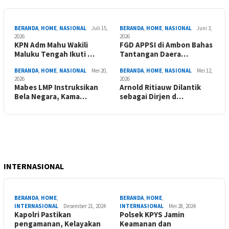
BERANDA
,
HOME
,
NASIONAL
Juli 15,
BERANDA
,
HOME
,
NASIONAL
Juni 3,
2026
2026
KPN Adm Mahu Wakili
FGD APPSI di Ambon Bahas
Maluku Tengah Ikuti …
Tantangan Daera…
BERANDA
,
HOME
,
NASIONAL
Mei 20,
BERANDA
,
HOME
,
NASIONAL
Mei 12,
2026
2026
Mabes LMP Instruksikan
Arnold Ritiauw Dilantik
Bela Negara, Kama…
sebagai Dirjen d…
INTERNASIONAL
BERANDA
,
HOME
,
BERANDA
,
HOME
,
INTERNASIONAL
Desember 21, 2024
INTERNASIONAL
Mei 28, 2024
Kapolri Pastikan
Polsek KPYS Jamin
pengamanan, Kelayakan
Keamanan dan