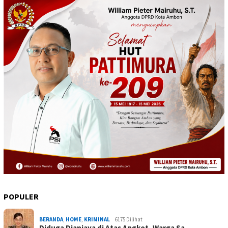
POPULER
BERANDA
,
HOME
,
KRIMINAL
6175 Dilihat
Diduga Dianiaya di Atas Angkot, Warga Sa…