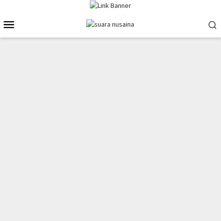
Loncat
ke
Menu
konten
Mobile