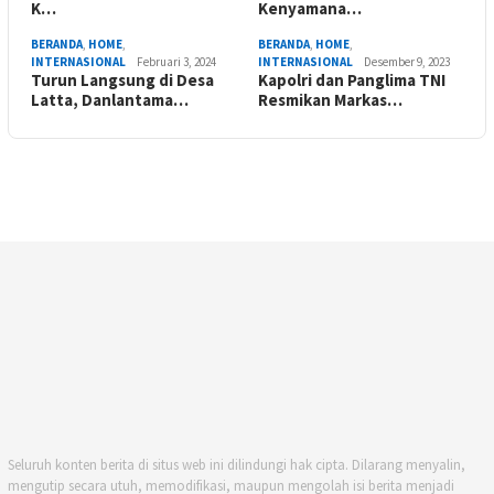
K…
Kenyamana…
BERANDA
,
HOME
,
BERANDA
,
HOME
,
INTERNASIONAL
Februari 3, 2024
INTERNASIONAL
Desember 9, 2023
Turun Langsung di Desa
Kapolri dan Panglima TNI
Latta, Danlantama…
Resmikan Markas…
Seluruh konten berita di situs web ini dilindungi hak cipta. Dilarang menyalin,
mengutip secara utuh, memodifikasi, maupun mengolah isi berita menjadi