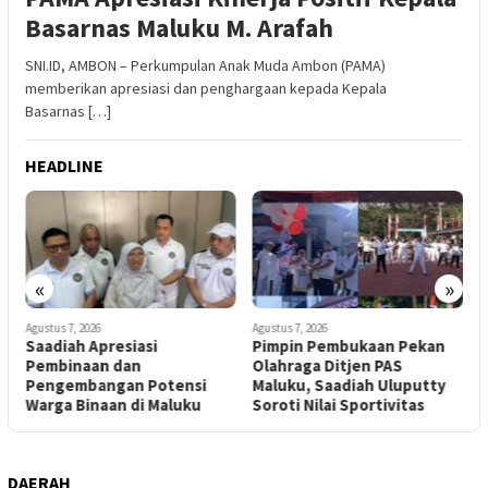
Basarnas Maluku M. Arafah
SNI.ID, AMBON – Perkumpulan Anak Muda Ambon (PAMA)
memberikan apresiasi dan penghargaan kepada Kepala
Basarnas […]
HEADLINE
«
»
Agustus 7, 2026
Agustus 7, 2026
A
Saadiah Apresiasi
Pimpin Pembukaan Pekan
J
Pembinaan dan
Olahraga Ditjen PAS
M
Pengembangan Potensi
Maluku, Saadiah Uluputty
L
Warga Binaan di Maluku
Soroti Nilai Sportivitas
H
DAERAH