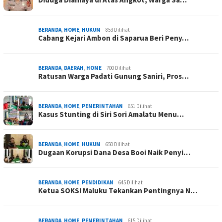
BERANDA
,
HOME
,
HUKUM
853 Dilihat
Cabang Kejari Ambon di Saparua Beri Peny…
BERANDA
,
DAERAH
,
HOME
700 Dilihat
Ratusan Warga Padati Gunung Saniri, Pros…
BERANDA
,
HOME
,
PEMERINTAHAN
651 Dilihat
Kasus Stunting di Siri Sori Amalatu Menu…
BERANDA
,
HOME
,
HUKUM
650 Dilihat
Dugaan Korupsi Dana Desa Booi Naik Penyi…
BERANDA
,
HOME
,
PENDIDIKAN
645 Dilihat
Ketua SOKSI Maluku Tekankan Pentingnya N…
BERANDA
,
HOME
,
PEMERINTAHAN
615 Dilihat