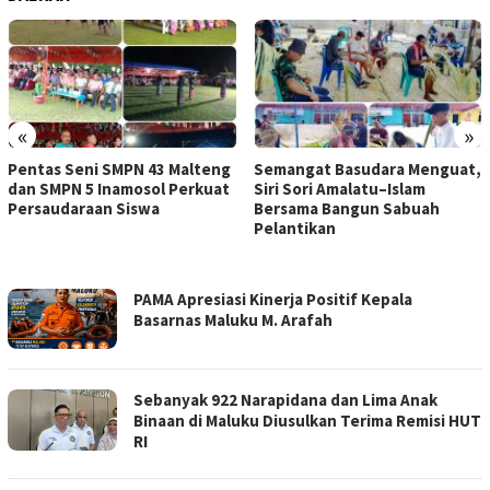
«
»
Pentas Seni SMPN 43 Malteng
Semangat Basudara Menguat,
dan SMPN 5 Inamosol Perkuat
Siri Sori Amalatu–Islam
Persaudaraan Siswa
Bersama Bangun Sabuah
Pelantikan
SUARA
PAMA Apresiasi Kinerja Positif Kepala
NUSAINA
Basarnas Maluku M. Arafah
Sebanyak 922 Narapidana dan Lima Anak
Binaan di Maluku Diusulkan Terima Remisi HUT
RI