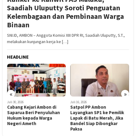
Saadiah Uluputty Soroti Penguatan
Kelembagaan dan Pembinaan Warga
Binaan
SNI.ID, AMBON – Anggota Komisi XIII DPR RI, Saadiah Uluputty, S.T.,
melakukan kunjungan kerja ke […]
HEADLINE
«
»
Juli 30, 2026
Juli 16, 2026
J
i
Cabang Kejari Ambon di
Satpol PP Ambon
D
Saparua Beri Penyuluhan
Layangkan SP1 ke Pemilik
B
Hukum kepada Warga
Lapak di Batu Merah, Jika
K
Negeri Ameth
Bandel Siap Dibongkar
R
Paksa