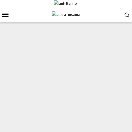
Loncat
ke
Menu
konten
Mobile