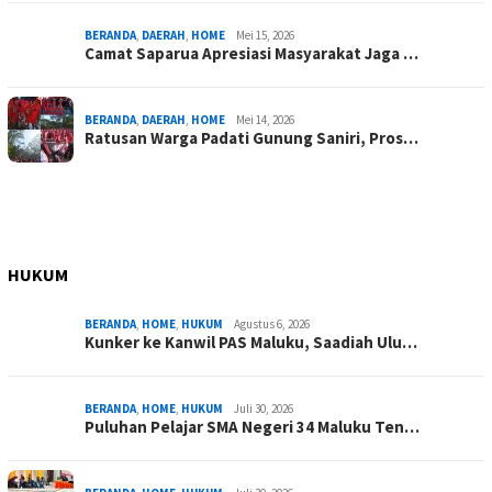
BERANDA
,
DAERAH
,
HOME
Mei 15, 2026
Camat Saparua Apresiasi Masyarakat Jaga …
BERANDA
,
DAERAH
,
HOME
Mei 14, 2026
Ratusan Warga Padati Gunung Saniri, Pros…
HUKUM
BERANDA
,
HOME
,
HUKUM
Agustus 6, 2026
Kunker ke Kanwil PAS Maluku, Saadiah Ulu…
BERANDA
,
HOME
,
HUKUM
Juli 30, 2026
Puluhan Pelajar SMA Negeri 34 Maluku Ten…