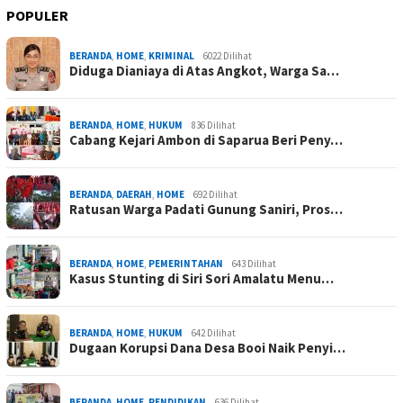
POPULER
BERANDA
,
HOME
,
KRIMINAL
6022 Dilihat
Diduga Dianiaya di Atas Angkot, Warga Sa…
BERANDA
,
HOME
,
HUKUM
836 Dilihat
Cabang Kejari Ambon di Saparua Beri Peny…
BERANDA
,
DAERAH
,
HOME
692 Dilihat
Ratusan Warga Padati Gunung Saniri, Pros…
BERANDA
,
HOME
,
PEMERINTAHAN
643 Dilihat
Kasus Stunting di Siri Sori Amalatu Menu…
BERANDA
,
HOME
,
HUKUM
642 Dilihat
Dugaan Korupsi Dana Desa Booi Naik Penyi…
BERANDA
,
HOME
,
PENDIDIKAN
636 Dilihat