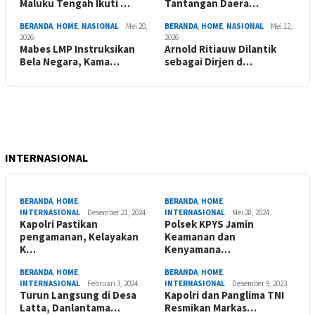
Maluku Tengah Ikuti …
Tantangan Daera…
BERANDA
,
HOME
,
NASIONAL
Mei 20,
BERANDA
,
HOME
,
NASIONAL
Mei 12,
2026
2026
Mabes LMP Instruksikan
Arnold Ritiauw Dilantik
Bela Negara, Kama…
sebagai Dirjen d…
INTERNASIONAL
BERANDA
,
HOME
,
BERANDA
,
HOME
,
INTERNASIONAL
Desember 21, 2024
INTERNASIONAL
Mei 28, 2024
Kapolri Pastikan
Polsek KPYS Jamin
pengamanan, Kelayakan
Keamanan dan
K…
Kenyamana…
BERANDA
,
HOME
,
BERANDA
,
HOME
,
INTERNASIONAL
Februari 3, 2024
INTERNASIONAL
Desember 9, 2023
Turun Langsung di Desa
Kapolri dan Panglima TNI
Latta, Danlantama…
Resmikan Markas…