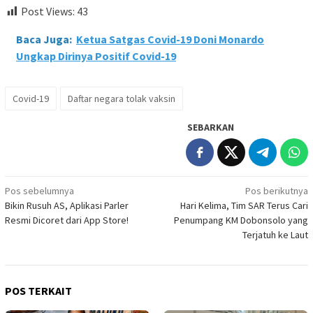
Post Views:
43
Baca Juga:
Ketua Satgas Covid-19 Doni Monardo
Ungkap Dirinya Positif Covid-19
Covid-19
Daftar negara tolak vaksin
SEBARKAN
Navigasi
Pos sebelumnya
Pos berikutnya
Bikin Rusuh AS, Aplikasi Parler
Hari Kelima, Tim SAR Terus Cari
pos
Resmi Dicoret dari App Store!
Penumpang KM Dobonsolo yang
Terjatuh ke Laut
POS TERKAIT