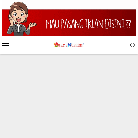
Loncat
ke
konten
Menu
Mobile