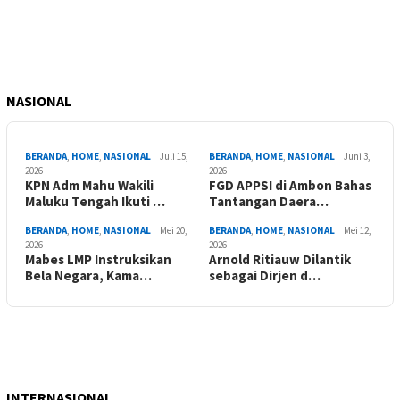
NASIONAL
BERANDA
,
HOME
,
NASIONAL
Juli 15,
BERANDA
,
HOME
,
NASIONAL
Juni 3,
2026
2026
KPN Adm Mahu Wakili
FGD APPSI di Ambon Bahas
Maluku Tengah Ikuti …
Tantangan Daera…
BERANDA
,
HOME
,
NASIONAL
Mei 20,
BERANDA
,
HOME
,
NASIONAL
Mei 12,
2026
2026
Mabes LMP Instruksikan
Arnold Ritiauw Dilantik
Bela Negara, Kama…
sebagai Dirjen d…
INTERNASIONAL