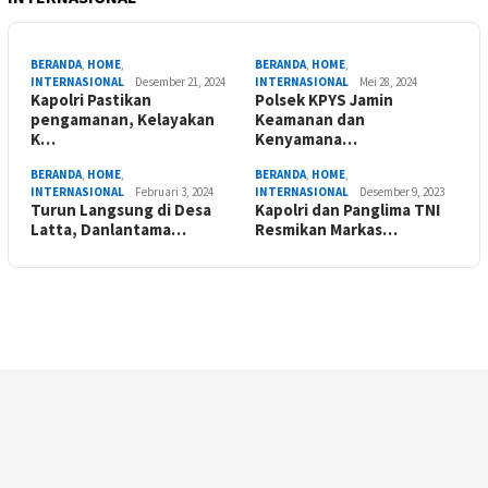
BERANDA
,
HOME
,
BERANDA
,
HOME
,
INTERNASIONAL
Desember 21, 2024
INTERNASIONAL
Mei 28, 2024
Kapolri Pastikan
Polsek KPYS Jamin
pengamanan, Kelayakan
Keamanan dan
K…
Kenyamana…
BERANDA
,
HOME
,
BERANDA
,
HOME
,
INTERNASIONAL
Februari 3, 2024
INTERNASIONAL
Desember 9, 2023
Turun Langsung di Desa
Kapolri dan Panglima TNI
Latta, Danlantama…
Resmikan Markas…