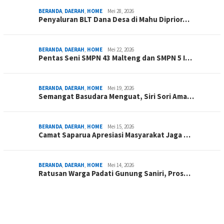
BERANDA
,
DAERAH
,
HOME
Mei 28, 2026
Penyaluran BLT Dana Desa di Mahu Diprior…
BERANDA
,
DAERAH
,
HOME
Mei 22, 2026
Pentas Seni SMPN 43 Malteng dan SMPN 5 I…
BERANDA
,
DAERAH
,
HOME
Mei 19, 2026
Semangat Basudara Menguat, Siri Sori Ama…
BERANDA
,
DAERAH
,
HOME
Mei 15, 2026
Camat Saparua Apresiasi Masyarakat Jaga …
BERANDA
,
DAERAH
,
HOME
Mei 14, 2026
Ratusan Warga Padati Gunung Saniri, Pros…