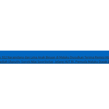
 922 Narapidana dan Lima Anak Binaan di Maluku Diusulkan Terima Remisi HU
iah Uluputty Soroti Nilai Sportivitas
Jelang HUT RI, Pemuda Maluku Diajak 