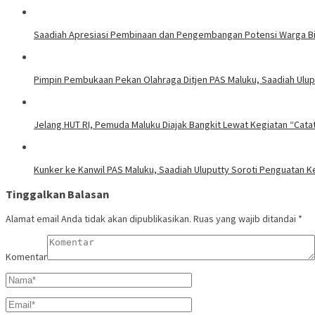
Saadiah Apresiasi Pembinaan dan Pengembangan Potensi Warga Bi
Pimpin Pembukaan Pekan Olahraga Ditjen PAS Maluku, Saadiah Uluput
Jelang HUT RI, Pemuda Maluku Diajak Bangkit Lewat Kegiatan “Cata
Kunker ke Kanwil PAS Maluku, Saadiah Uluputty Soroti Penguatan
Tinggalkan Balasan
Alamat email Anda tidak akan dipublikasikan.
Ruas yang wajib ditandai
*
Komentar