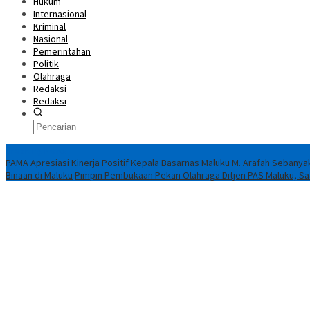
Hukum
Internasional
Kriminal
Nasional
Pemerintahan
Politik
Olahraga
Redaksi
Redaksi
Breaking News
PAMA Apresiasi Kinerja Positif Kepala Basarnas Maluku M. Arafah
Sebanyak
Binaan di Maluku
Pimpin Pembukaan Pekan Olahraga Ditjen PAS Maluku, Saad