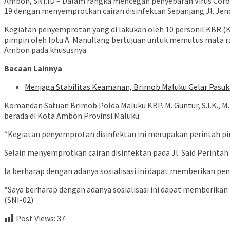
Ambon, SNI.ID – Dalam rangka mencegah penyebaran Virus Coro
19 dengan menyemprotkan cairan disinfektan Sepanjang Jl. Jen
Kegiatan penyemprotan yang di lakukan oleh 10 personil KBR (
pimpin oleh Iptu A. Manullang bertujuan untuk memutus mata r
Ambon pada khususnya.
Bacaan Lainnya
Menjaga Stabilitas Keamanan, Brimob Maluku Gelar Pasu
Komandan Satuan Brimob Polda Maluku KBP. M. Guntur, S.I.K., M.H
berada di Kota Ambon Provinsi Maluku.
“Kegiatan penyemprotan disinfektan ini merupakan perintah p
Selain menyemprotkan cairan disinfektan pada Jl. Said Perinta
Ia berharap dengan adanya sosialisasi ini dapat memberikan 
“Saya berharap dengan adanya sosialisasi ini dapat memberik
(SNI-02)
Post Views:
37