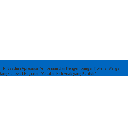
T RI
Saadiah Apresiasi Pembinaan dan Pengembangan Potensi Warga
Bangkit Lewat Kegiatan “Catatan Hati Anak yang Runtuh”