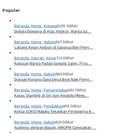
Populer
Beranda
,
Home
,
Kriminal
6291 Dilihat
Diduga Dianiaya di Atas Angkot, Warga Sa…
Beranda
,
Home
,
Hukum
867 Dilihat
Cabang Kejari Ambon di Saparua Beri Peny…
Beranda
,
Daerah
,
Home
710 Dilihat
Ratusan Warga Padati Gunung Saniri, Pros…
Beranda
,
Home
,
Hukum
664 Dilihat
Dugaan Korupsi Dana Desa Booi Naik Penyi…
Beranda
,
Home
,
Pemerintahan
661 Dilihat
Kasus Stunting di Siri Sori Amalatu Menu…
Beranda
,
Home
,
Pendidikan
658 Dilihat
Ketua SOKSI Maluku Tekankan Pentingnya N…
Beranda
,
Home
,
Hukum
620 Dilihat
Audiensi dengan Bupati, AMGPM Sampaikan …