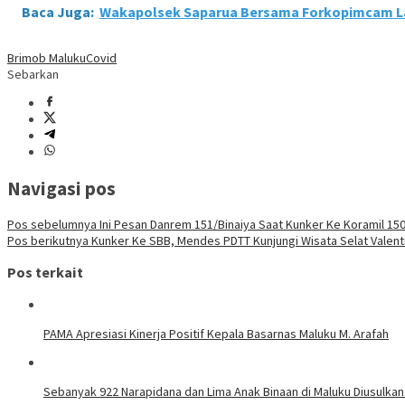
Baca Juga:
Wakapolsek Saparua Bersama Forkopimcam 
Brimob Maluku
Covid
Sebarkan
Navigasi pos
Pos sebelumnya
Ini Pesan Danrem 151/Binaiya Saat Kunker Ke Koramil 150
Pos berikutnya
Kunker Ke SBB, Mendes PDTT Kunjungi Wisata Selat Valent
Pos terkait
PAMA Apresiasi Kinerja Positif Kepala Basarnas Maluku M. Arafah
Sebanyak 922 Narapidana dan Lima Anak Binaan di Maluku Diusulkan