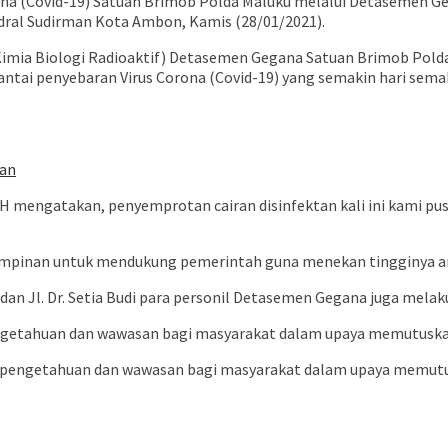
na (Covid-19) Satuan Brimob Polda Maluku melalui Detasemen Ge
dral Sudirman Kota Ambon, Kamis (28/01/2021).
Kimia Biologi Radioaktif) Detasemen Gegana Satuan Brimob Pold
antai penyebaran Virus Corona (Covid-19) yang semakin hari sema
kan
 mengatakan, penyemprotan cairan disinfektan kali ini kami pusatk
impinan untuk mendukung pemerintah guna menekan tingginya ang
h dan Jl. Dr. Setia Budi para personil Detasemen Gegana juga mel
pengetahuan dan wawasan bagi masyarakat dalam upaya memutuska
an pengetahuan dan wawasan bagi masyarakat dalam upaya memutu