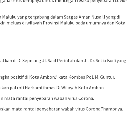
gana terus berupaya untuk mencegah resiko penyebaran covid-
a Maluku yang tergabung dalam Satgas Aman Nusa ll yang di
kin meluas di wilayah Provinsi Maluku pada umumnya dan Kota
an di Di Sepnjang Jl. Said Perintah dan Jl. Dr. Setia Budi yang
ka positif di Kota Ambon,” kata Kombes Pol. M. Guntur.
akukan patroli Harkamtibmas Di Wilayah Kota Ambon.
n mata rantai penyebaran wabah virus Corona.
skan mata rantai penyebaran wabah virus Corona,”harapnya.