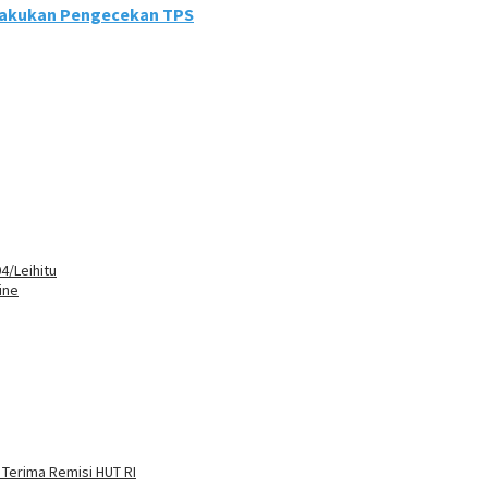
Lakukan Pengecekan TPS
4/Leihitu
ine
 Terima Remisi HUT RI