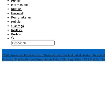
Hukum
Internasional
Kriminal
Nasional
Pemerintahan
Politik
Olahraga
Redaksi
Redaksi
Breaking News
PAMA Apresiasi Kinerja Positif Kepala Basarnas Maluku M. Arafah
Sebanyak
Binaan di Maluku
Pimpin Pembukaan Pekan Olahraga Ditjen PAS Maluku, Saad