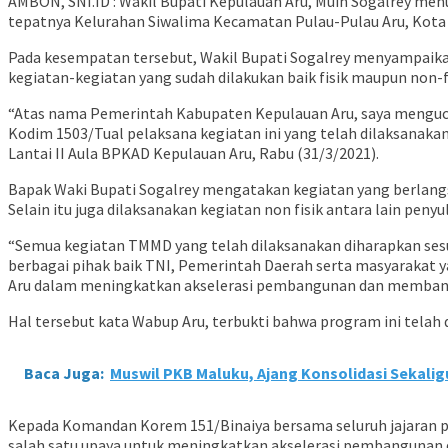
AMBON, SNI.ID : Wakil Bupati Kepulauan Aru, Muin Sogalrey m
tepatnya Kelurahan Siwalima Kecamatan Pulau-Pulau Aru, Kota D
Pada kesempatan tersebut, Wakil Bupati Sogalrey menyampaikan
kegiatan-kegiatan yang sudah dilakukan baik fisik maupun non-
“Atas nama Pemerintah Kabupaten Kepulauan Aru, saya menguc
Kodim 1503/Tual pelaksana kegiatan ini yang telah dilaksanaka
Lantai II Aula BPKAD Kepulauan Aru, Rabu (31/3/2021).
Bapak Waki Bupati Sogalrey mengatakan kegiatan yang berlangsu
Selain itu juga dilaksanakan kegiatan non fisik antara lain pen
“Semua kegiatan TMMD yang telah dilaksanakan diharapkan sesuai
berbagai pihak baik TNI, Pemerintah Daerah serta masyarakat 
Aru dalam meningkatkan akselerasi pembangunan dan membant
Hal tersebut kata Wabup Aru, terbukti bahwa program ini telah
Baca Juga:
Muswil PKB Maluku, Ajang Konsolidasi Sekal
Kepada Komandan Korem 151/Binaiya bersama seluruh jajaran pe
salah satu upaya untuk meningkatkan akselerasi pembangunan d