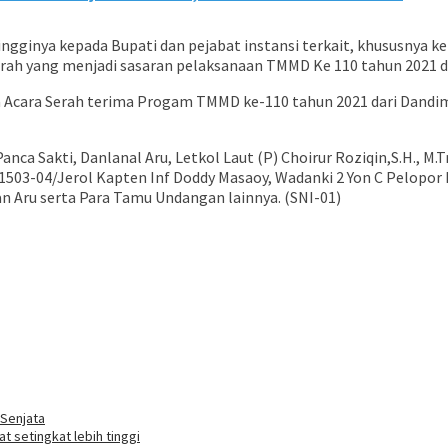
ingginya kepada Bupati dan pejabat instansi terkait, khususnya 
 yang menjadi sasaran pelaksanaan TMMD Ke 110 tahun 2021 di 
a Acara Serah terima Progam TMMD ke-110 tahun 2021 dari Dandi
anca Sakti, Danlanal Aru, Letkol Laut (P) Choirur Roziqin,S.H., M
503-04/Jerol Kapten Inf Doddy Masaoy, Wadanki 2 Yon C Pelopor Ip
n Aru serta Para Tamu Undangan lainnya. (SNI-01)
 Senjata
 setingkat lebih tinggi