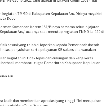
) Ke-110 TA.2021 yang digelar di wilayah Kodim 1503/Tual
n kegiatan TMMD di Kabupaten Kepulauan Aru. Dirinya meyakini
kota Dobo.
rhormat Komandan Korem 151/Binaya bersama seluruh jajaran
n Kepulauan Aru,” ucapnya saat menutup kegiatan TMMD ke-110 di
isik sesuai yang telah di laporkan kepada Pemerintah daerah.
u lintas, penyuluhan serta pelayanan KB sukses dilaksanakan.
n kegiatan ini tidak lepas dari dukungan dan kerja keras
 ini berhasil membantu tugas Pemerintah Kabupaten Kepulauan
auan Aru.
 kasih dan memberikan apresiasi yang tinggi. “Ini merupakan
in sejahtera,” ujar Sogalrey.