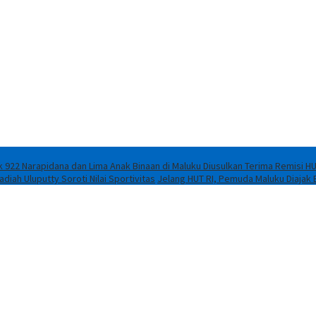
 922 Narapidana dan Lima Anak Binaan di Maluku Diusulkan Terima Remisi HU
iah Uluputty Soroti Nilai Sportivitas
Jelang HUT RI, Pemuda Maluku Diajak 