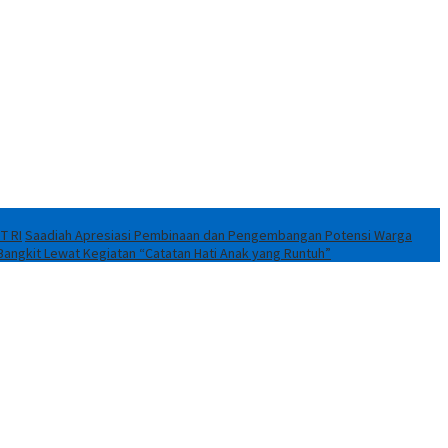
T RI
Saadiah Apresiasi Pembinaan dan Pengembangan Potensi Warga
Bangkit Lewat Kegiatan “Catatan Hati Anak yang Runtuh”