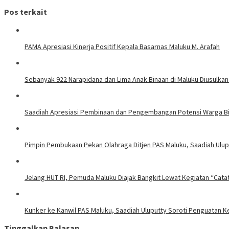
Pos terkait
PAMA Apresiasi Kinerja Positif Kepala Basarnas Maluku M. Arafah
Sebanyak 922 Narapidana dan Lima Anak Binaan di Maluku Diusulkan
Saadiah Apresiasi Pembinaan dan Pengembangan Potensi Warga Bi
Pimpin Pembukaan Pekan Olahraga Ditjen PAS Maluku, Saadiah Uluput
Jelang HUT RI, Pemuda Maluku Diajak Bangkit Lewat Kegiatan “Cata
Kunker ke Kanwil PAS Maluku, Saadiah Uluputty Soroti Penguatan
Tinggalkan Balasan