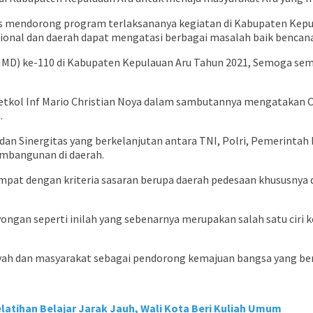
us mendorong program terlaksananya kegiatan di Kabupaten Kepu
sional dan daerah dapat mengatasi berbagai masalah baik benca
) ke-110 di Kabupaten Kepulauan Aru Tahun 2021, Semoga seman
tkol Inf Mario Christian Noya dalam sambutannya mengatakan Op
.
an Sinergitas yang berkelanjutan antara TNI, Polri, Pemerinta
mbangunan di daerah.
pat dengan kriteria sasaran berupa daerah pedesaan khususnya da
n seperti inilah yang sebenarnya merupakan salah satu ciri kep
yah dan masyarakat sebagai pendorong kemajuan bangsa yang ber
atihan Belajar Jarak Jauh, Wali Kota Beri Kuliah Umum