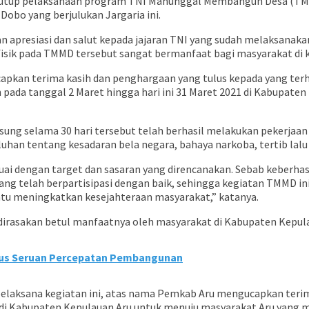
enutup pelaksanaan program TNI Manunggal Membangun Desa (TMMD
obo yang berjulukan Jargaria ini.
 apresiasi dan salut kepada jajaran TNI yang sudah melaksanaka
fisik pada TMMD tersebut sangat bermanfaat bagi masyarakat di 
apkan terima kasih dan penghargaan yang tulus kepada yang te
n pada tanggal 2 Maret hingga hari ini 31 Maret 2021 di Kabupate
ng selama 30 hari tersebut telah berhasil melakukan pekerjaan f
yuluhan tentang kesadaran bela negara, bahaya narkoba, tertib lal
 dengan target dan sasaran yang direncanakan. Sebab keberhasila
yang telah berpartisipasi dengan baik, sehingga kegiatan TMMD
u meningkatkan kesejahteraan masyarakat,” katanya.
 dirasakan betul manfaatnya oleh masyarakat di Kabupaten Kepul
igus Seruan Percepatan Pembangunan
laksana kegiatan ini, atas nama Pemkab Aru mengucapkan terima
i Kabupaten Kepulauan Aru untuk menuju masyarakat Aru yang mak