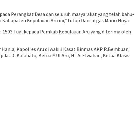
kepada Perangkat Desa dan seluruh masyarakat yang telah bahu-
Kabupaten Kepulauan Aru ini,” tutup Dansatgas Mario Noya.
m 1503 Tual kepada Pemkab Kepulauan Aru yang diterima oleh
.Tr.Hanla, Kapolres Aru di wakili Kasat Binmas AKP R.Bembuan,
da J.C Kalahatu, Ketua MUI Aru, Hi. A. Elwahan, Ketua Klasis