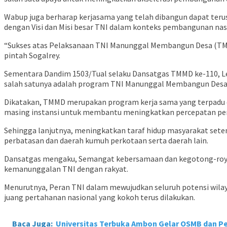
Wabup juga berharap kerjasama yang telah dibangun dapat ter
dengan Visi dan Misi besar TNI dalam konteks pembangunan na
“Sukses atas Pelaksanaan TNI Manunggal Membangun Desa (TMMD
pintah Sogalrey.
Sementara Dandim 1503/Tual selaku Dansatgas TMMD ke-110, Le
salah satunya adalah program TNI Manunggal Membangun Desa
Dikatakan, TMMD merupakan program kerja sama yang terpadu d
masing instansi untuk membantu meningkatkan percepatan pe
Sehingga lanjutnya, meningkatkan taraf hidup masyarakat setem
perbatasan dan daerah kumuh perkotaan serta daerah lain.
Dansatgas mengaku, Semangat kebersamaan dan kegotong-royonga
kemanunggalan TNI dengan rakyat.
Menurutnya, Peran TNI dalam mewujudkan seluruh potensi wila
juang pertahanan nasional yang kokoh terus dilakukan.
Baca Juga:
Universitas Terbuka Ambon Gelar OSMB dan Pel