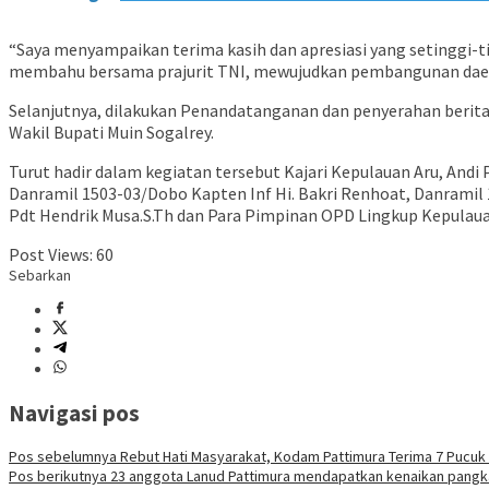
“Saya menyampaikan terima kasih dan apresiasi yang setinggi-t
membahu bersama prajurit TNI, mewujudkan pembangunan daerah
Selanjutnya, dilakukan Penandatanganan dan penyerahan berit
Wakil Bupati Muin Sogalrey.
Turut hadir dalam kegiatan tersebut Kajari Kepulauan Aru, Andi P
Danramil 1503-03/Dobo Kapten Inf Hi. Bakri Renhoat, Danramil 1
Pdt Hendrik Musa.S.Th dan Para Pimpinan OPD Lingkup Kepulaua
Post Views:
60
Sebarkan
Navigasi pos
Pos sebelumnya
Rebut Hati Masyarakat, Kodam Pattimura Terima 7 Pucuk
Pos berikutnya
23 anggota Lanud Pattimura mendapatkan kenaikan pangkat