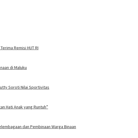
 Terima Remisi HUT RI
naan di Maluku
ty Soroti Nilai Sportivitas
tan Hati Anak yang Runtuh”
 Kelembagaan dan Pembinaan Warga Binaan