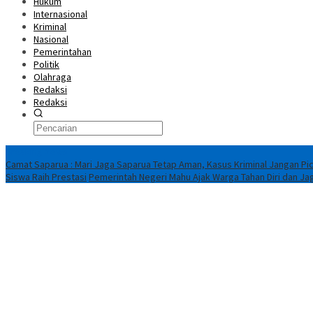
Hukum
Internasional
Kriminal
Nasional
Pemerintahan
Politik
Olahraga
Redaksi
Redaksi
Breaking News
Camat Saparua : Mari Jaga Saparua Tetap Aman, Kasus Kriminal Jangan Pic
Siswa Raih Prestasi
Pemerintah Negeri Mahu Ajak Warga Tahan Diri dan Ja