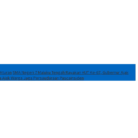
 Aturan
SMA Negeri 7 Maluku Tengah Rayakan HUT Ke-67, Gubernur Ajak
a Ajak Warga Jaga Persaudaraan Pascainsiden