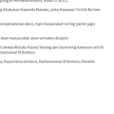
apangan Merdeka Ambon, Rabu (7/4/21).
dilakukan Kapolda Maluku, yaitu Kawasan Tertib Berlalu
anyak jalanan kecil, tapi masyarakat sering parkir juga
tiban masyarakat akan semakin disiplin.
ili Sekda Maluku Kasrul Selang dan launching kawasan tertib
anlantamal IX Ambon.
luku, Kapolresta Ambon, Danlantamal IX Ambon, Dandim