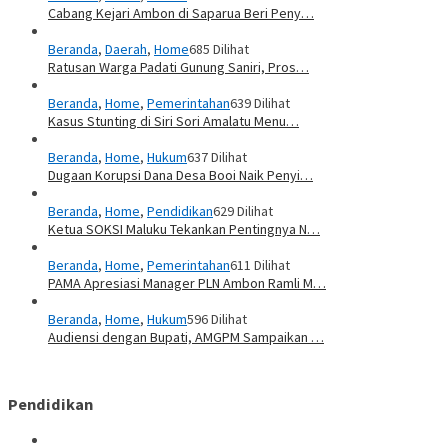
Cabang Kejari Ambon di Saparua Beri Peny…
Beranda
,
Daerah
,
Home
685 Dilihat
Ratusan Warga Padati Gunung Saniri, Pros…
Beranda
,
Home
,
Pemerintahan
639 Dilihat
Kasus Stunting di Siri Sori Amalatu Menu…
Beranda
,
Home
,
Hukum
637 Dilihat
Dugaan Korupsi Dana Desa Booi Naik Penyi…
Beranda
,
Home
,
Pendidikan
629 Dilihat
Ketua SOKSI Maluku Tekankan Pentingnya N…
Beranda
,
Home
,
Pemerintahan
611 Dilihat
PAMA Apresiasi Manager PLN Ambon Ramli M…
Beranda
,
Home
,
Hukum
596 Dilihat
Audiensi dengan Bupati, AMGPM Sampaikan …
Pendidikan