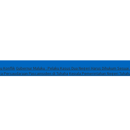
u Konflik
Gubernur Maluku : Pelaku Kasus Dua Negeri Harus Dihukum Sesuai
ga Persaudaraan Pascainsiden di Tuhaha
Kepala Pemerintahan Negeri Tuhah