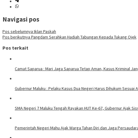
Navigasi pos
Pos sebelumnya
Iklan Paskah
Pos berikutnya
Pangdam Serahkan Hadiah Tabungan Kepada Tukang Ojek
Pos terkait
Camat Saparua : Mari Jaga Saparua Tetap Aman, Kasus Kriminal Jang
Gubernur Maluku : Pelaku Kasus Dua Negeri Harus Dihukum Sesuai A
SMA Negeri 7 Maluku Tengah Rayakan HUT Ke-67, Gubernur Ajak Sis
Pemerintah Negeri Mahu Ajak Warga Tahan Diri dan Jaga Persaudara