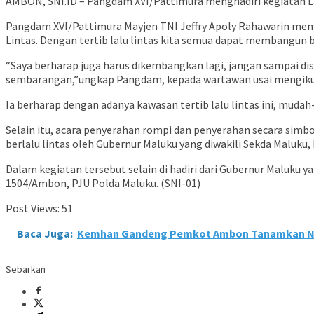
AMBON, SNI.ID – Pangdam XVI/Pattimura menghadiri kegiatan La
Pangdam XVI/Pattimura Mayjen TNI Jeffry Apoly Rahawarin men
Lintas. Dengan tertib lalu lintas kita semua dapat membangun 
“Saya berharap juga harus dikembangkan lagi, jangan sampai disin
sembarangan,”ungkap Pangdam, kepada wartawan usai mengikuti l
Ia berharap dengan adanya kawasan tertib lalu lintas ini, mud
Selain itu, acara penyerahan rompi dan penyerahan secara simbo
berlalu lintas oleh Gubernur Maluku yang diwakili Sekda Malu
Dalam kegiatan tersebut selain di hadiri dari Gubernur Maluku
1504/Ambon, PJU Polda Maluku. (SNI-01)
Post Views:
51
Baca Juga:
Kemhan Gandeng Pemkot Ambon Tanamkan Nil
Sebarkan