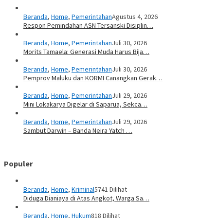
Beranda
,
Home
,
Pemerintahan
Agustus 4, 2026
Respon Pemindahan ASN Tersanski Disiplin…
Beranda
,
Home
,
Pemerintahan
Juli 30, 2026
Morits Tamaela: Generasi Muda Harus Bija…
Beranda
,
Home
,
Pemerintahan
Juli 30, 2026
Pemprov Maluku dan KORMI Canangkan Gerak…
Beranda
,
Home
,
Pemerintahan
Juli 29, 2026
Mini Lokakarya Digelar di Saparua, Sekca…
Beranda
,
Home
,
Pemerintahan
Juli 29, 2026
Sambut Darwin – Banda Neira Yatch …
Populer
Beranda
,
Home
,
Kriminal
5741 Dilihat
Diduga Dianiaya di Atas Angkot, Warga Sa…
Beranda
,
Home
,
Hukum
818 Dilihat