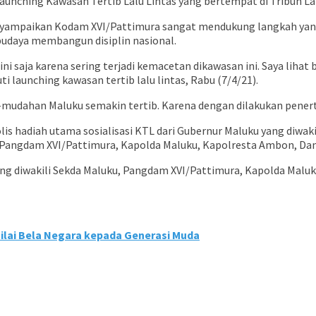
unching Kawasan Tertib Lalu Lintas yang bertempat di Tribun L
yampaikan Kodam XVI/Pattimura sangat mendukung langkah yang 
budaya membangun disiplin nasional.
i saja karena sering terjadi kemacetan dikawasan ini. Saya lihat b
aunching kawasan tertib lalu lintas, Rabu (7/4/21).
ah-mudahan Maluku semakin tertib. Karena dengan dilakukan pener
lis hadiah utama sosialisasi KTL dari Gubernur Maluku yang diwak
ku, Pangdam XVI/Pattimura, Kapolda Maluku, Kapolresta Ambon, D
 yang diwakili Sekda Maluku, Pangdam XVI/Pattimura, Kapolda Ma
ai Bela Negara kepada Generasi Muda