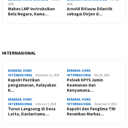
2026
2026
Mabes LMP Instruksikan
Arnold Ritiauw Dilantik
Bela Negara, Kama…
sebagai Dirjen d…
INTERNASIONAL
BERANDA
,
HOME
,
BERANDA
,
HOME
,
INTERNASIONAL
Desember 21, 2024
INTERNASIONAL
Mei 28, 2024
Kapolri Pastikan
Polsek KPYS Jamin
pengamanan, Kelayakan
Keamanan dan
K…
Kenyamana…
BERANDA
,
HOME
,
BERANDA
,
HOME
,
INTERNASIONAL
Februari 3, 2024
INTERNASIONAL
Desember 9, 2023
Turun Langsung di Desa
Kapolri dan Panglima TNI
Latta, Danlantama…
Resmikan Markas…