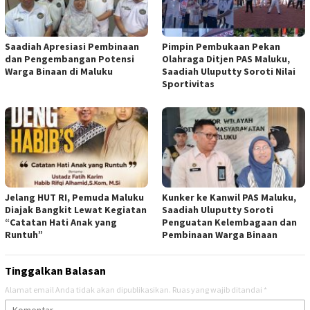
Saadiah Apresiasi Pembinaan
Pimpin Pembukaan Pekan
dan Pengembangan Potensi
Olahraga Ditjen PAS Maluku,
Warga Binaan di Maluku
Saadiah Uluputty Soroti Nilai
Sportivitas
Jelang HUT RI, Pemuda Maluku
Kunker ke Kanwil PAS Maluku,
Diajak Bangkit Lewat Kegiatan
Saadiah Uluputty Soroti
“Catatan Hati Anak yang
Penguatan Kelembagaan dan
Runtuh”
Pembinaan Warga Binaan
Tinggalkan Balasan
Alamat email Anda tidak akan dipublikasikan.
Ruas yang wajib ditandai
*