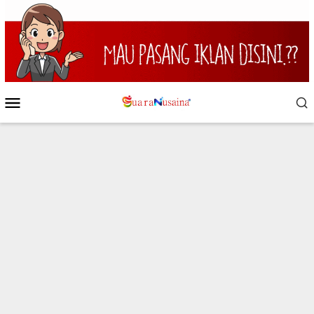
Loncat
ke
konten
Menu
Mobile