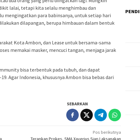
au dua orang yang perlu diingatkan lagi. Mungkin
kit lalai, tetapi kita selalu menghimbau dan
PENDI
alu mengingatkan para babinsanya, untuk setiap hari
dilakukan dilapangan, berupa himbauan dalam bentuk
arakat Kota Ambon, dan Lease untuk bersama-sama
oses memakai masker, mencuci tangan, menjaga jarak
 immunity bisa terbentuk pada tubuh, dan dapat
19. Agar Indonesia, khususnya Ambon bisa bebas dari
SEBARKAN
Pos berikutnya
a
Terapkan Prokes, SMA Xaverius Siap Laksanakan