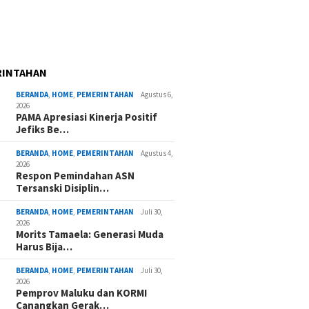
RINTAHAN
BERANDA
,
HOME
,
PEMERINTAHAN
Agustus 6,
2026
PAMA Apresiasi Kinerja Positif
Jefiks Be…
BERANDA
,
HOME
,
PEMERINTAHAN
Agustus 4,
2026
Respon Pemindahan ASN
Tersanski Disiplin…
BERANDA
,
HOME
,
PEMERINTAHAN
Juli 30,
2026
Morits Tamaela: Generasi Muda
Harus Bija…
BERANDA
,
HOME
,
PEMERINTAHAN
Juli 30,
2026
Pemprov Maluku dan KORMI
Canangkan Gerak…