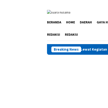
Loncat
ke
konten
BERANDA
HOME
DAERAH
GAYA H
REDAKSI
REDAKSI
 RI, Pemuda Maluku Diajak Bangkit Lewat Kegiatan “Catatan Hat
Breaking News