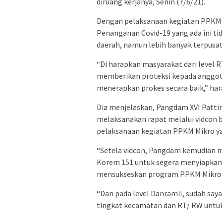
diruang kerjanya, Senin (7/6/21).
Dengan pelaksanaan kegiatan PPKM M
Penanganan Covid-19 yang ada ini tid
daerah, namun lebih banyak terpus
“Di harapkan masyarakat dari level
memberikan proteksi kepada anggota
menerapkan prokes secara baik,” har
Dia menjelaskan, Pangdam XVI Pattim
melaksanakan rapat melalui vidcon
pelaksanaan kegiatan PPKM Mikro yan
“Setela vidcon, Pangdam kemudian 
Korem 151 untuk segera menyiapkan 
mensukseskan program PPKM Mikro in
“Dan pada level Danramil, sudah sa
tingkat kecamatan dan RT/ RW untu