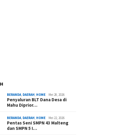
AH
BERANDA
,
DAERAH
,
HOME
Mei 28, 2026
Penyaluran BLT Dana Desa di
Mahu Diprior…
BERANDA
,
DAERAH
,
HOME
Mei 22, 2026
Pentas Seni SMPN 43 Malteng
dan SMPN 5 I…