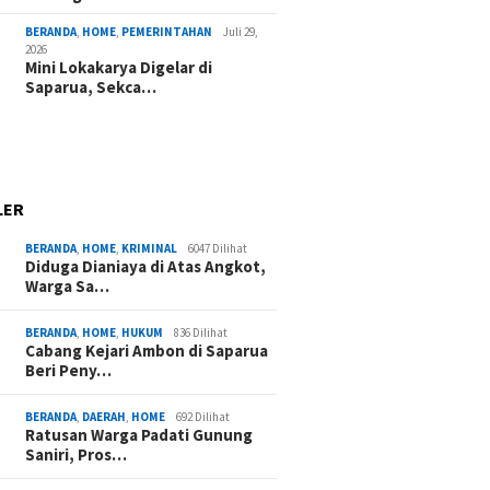
BERANDA
,
HOME
,
PEMERINTAHAN
Juli 29,
2026
Mini Lokakarya Digelar di
Saparua, Sekca…
LER
BERANDA
,
HOME
,
KRIMINAL
6047 Dilihat
Diduga Dianiaya di Atas Angkot,
Warga Sa…
BERANDA
,
HOME
,
HUKUM
836 Dilihat
Cabang Kejari Ambon di Saparua
Beri Peny…
BERANDA
,
DAERAH
,
HOME
692 Dilihat
Ratusan Warga Padati Gunung
Saniri, Pros…