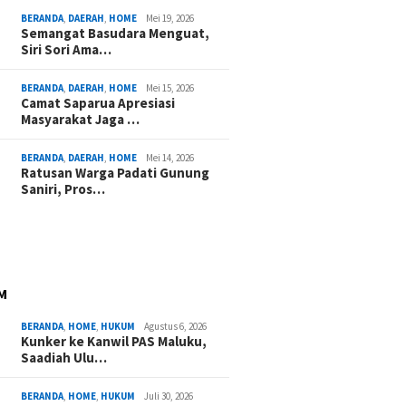
BERANDA
,
DAERAH
,
HOME
Mei 19, 2026
Semangat Basudara Menguat,
Siri Sori Ama…
BERANDA
,
DAERAH
,
HOME
Mei 15, 2026
Camat Saparua Apresiasi
Masyarakat Jaga …
BERANDA
,
DAERAH
,
HOME
Mei 14, 2026
Ratusan Warga Padati Gunung
Saniri, Pros…
M
BERANDA
,
HOME
,
HUKUM
Agustus 6, 2026
Kunker ke Kanwil PAS Maluku,
Saadiah Ulu…
BERANDA
,
HOME
,
HUKUM
Juli 30, 2026