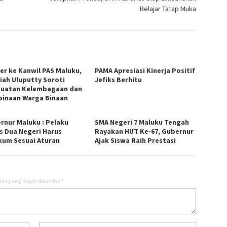
Belajar Tatap Muka
er ke Kanwil PAS Maluku,
PAMA Apresiasi Kinerja Positif
iah Uluputty Soroti
Jefiks Berhitu
uatan Kelembagaan dan
inaan Warga Binaan
rnur Maluku : Pelaku
SMA Negeri 7 Maluku Tengah
s Dua Negeri Harus
Rayakan HUT Ke-67, Gubernur
kum Sesuai Aturan
Ajak Siswa Raih Prestasi
as yang wajib ditandai
*