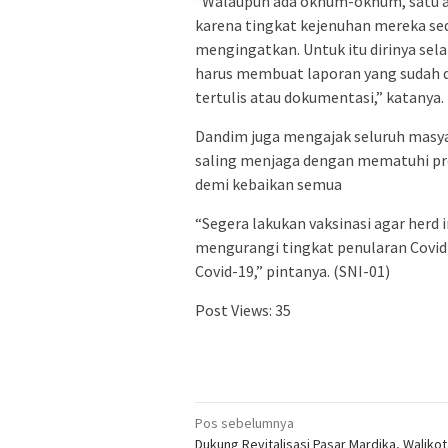
“Walaupun ada oknum-oknum, satu at
karena tingkat kejenuhan mereka sedi
mengingatkan. Untuk itu dirinya sel
harus membuat laporan yang sudah 
tertulis atau dokumentasi,” katanya.
Dandim juga mengajak seluruh masy
saling menjaga dengan mematuhi pr
demi kebaikan semua
“Segera lakukan vaksinasi agar herd
mengurangi tingkat penularan Covid-
Covid-19,” pintanya. (SNI-01)
Post Views:
35
Navigasi
Pos sebelumnya
Dukung Revitalisasi Pasar Mardika, Walikot