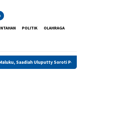
n
INTAHAN
POLITIK
OLAHRAGA
iah Uluputty Soroti Penguatan Kelembagaan dan Pembinaan Warg