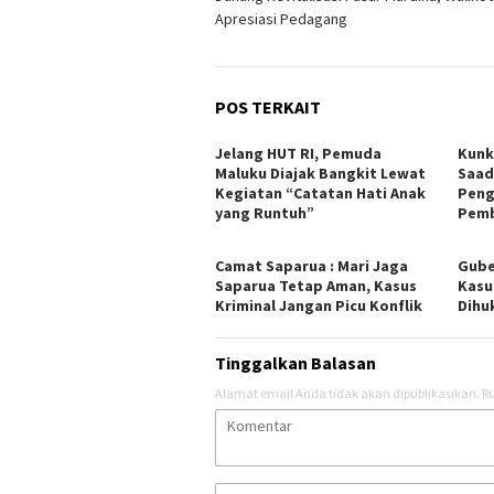
pos
Apresiasi Pedagang
POS TERKAIT
Jelang HUT RI, Pemuda
Kunk
Maluku Diajak Bangkit Lewat
Saad
Kegiatan “Catatan Hati Anak
Peng
yang Runtuh”
Pemb
Camat Saparua : Mari Jaga
Gube
Saparua Tetap Aman, Kasus
Kasu
Kriminal Jangan Picu Konflik
Dihu
Tinggalkan Balasan
Alamat email Anda tidak akan dipublikasikan.
Ru