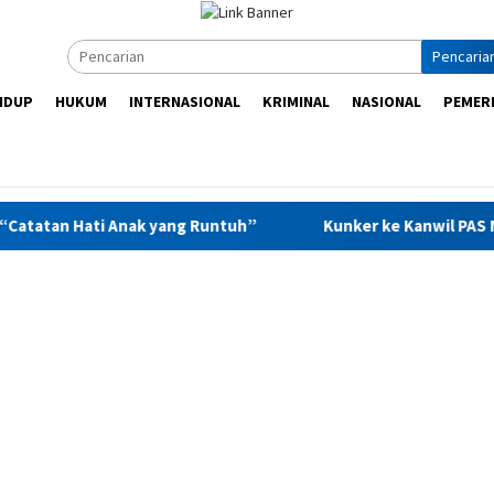
Pencaria
IDUP
HUKUM
INTERNASIONAL
KRIMINAL
NASIONAL
PEMER
i Anak yang Runtuh”
Kunker ke Kanwil PAS Maluku, Saad