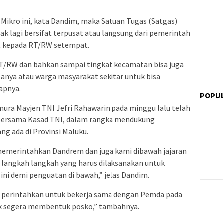
ikro ini, kata Dandim, maka Satuan Tugas (Satgas)
ak lagi bersifat terpusat atau langsung dari pemerintah
at kepada RT/RW setempat.
 RT/RW dan bahkan sampai tingkat kecamatan bisa juga
nya atau warga masyarakat sekitar untuk bisa
apnya.
POPU
ura Mayjen TNI Jefri Rahawarin pada minggu lalu telah
 bersama Kasad TNI, dalam rangka mendukung
g ada di Provinsi Maluku.
memerintahkan Dandrem dan juga kami dibawah jajaran
langkah langkah yang harus dilaksanakan untuk
i demi penguatan di bawah,” jelas Dandim.
ya perintahkan untuk bekerja sama dengan Pemda pada
k segera membentuk posko,” tambahnya.