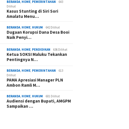
BERANDA
,
HOME
,
PEMERINTAHAN
643
Dilihat
Kasus Stunting di Siri Sori
Amalatu Menu…
BERANDA
,
HOME
,
HUKUM
642 Dilihat
Dugaan Korupsi Dana Desa Booi
Naik Penyi…
BERANDA
,
HOME
,
PENDIDIKAN
636 Dilihat
Ketua SOKSI Maluku Tekankan
Pentingnya N…
BERANDA
,
HOME
,
PEMERINTAHAN
613
Dilihat
PAMA Apresiasi Manager PLN
Ambon Ramli M…
BERANDA
,
HOME
,
HUKUM
601 Dilihat
Audiensi dengan Bupati, AMGPM
Sampaikan …