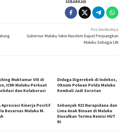
SEBARKAN
Pos berikutnya
ukung
Gubernur Maluku Yakin Nasdem Dapat Perjuangkan
Maluku Sebagai LIN
ching Muktamar VIII di
Diduga Digerebek di Indekos,
n, ICMI Maluku Perkuat
Oknum Polwan Polda Maluku
olidasi dan Kolaborasi
Kembali Jadi Sorotan
 Apresiasi Kinerja Positif
Sebanyak 922 Narapidana dan
la Basarnas Maluku M.
Lima Anak Binaan di Maluku
ah
Diusulkan Terima Remisi HUT
RI