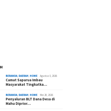
AH
BERANDA
,
DAERAH
,
HOME
Agustus 5, 2026
Camat Saparua Imbau
Masyarakat Tingkatka…
BERANDA
,
DAERAH
,
HOME
Mei 28, 2026
Penyaluran BLT Dana Desa di
Mahu Diprior…