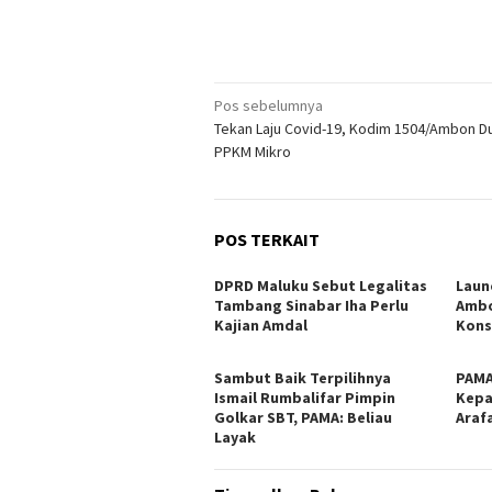
Navigasi
Pos sebelumnya
Tekan Laju Covid-19, Kodim 1504/Ambon D
pos
PPKM Mikro
POS TERKAIT
DPRD Maluku Sebut Legalitas
Laun
Tambang Sinabar Iha Perlu
Ambo
Kajian Amdal
Kons
Sambut Baik Terpilihnya
PAMA
Ismail Rumbalifar Pimpin
Kepa
Golkar SBT, PAMA: Beliau
Araf
Layak