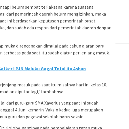
r tapi belum sempat terlaksana karena suasana
asi dari pemerintah daerah belum mengizinkan, maka
aat ini berdasarkan keputusan pemerintah pusat
a, dan sudah ada respon dari pemerintah daerah dengan
 muka direncanakan dimulai pada tahun ajaran baru
 terbatas pada saat itu sudah diatur per jenjang masuk.
Satker I PJN Maluku Gagal Total itu Asbun
erjenjang masuk pada saat itu misalnya hari ini kelas 10,
emudian diputar lagi,”tambahnya.
ai dari guru-guru SMA Xaverius yang saat ini sudah
anggal 4 Juni kemarin. Vaksin kedua juga merupakan
mua guru dan pegawai sekolah harus vaksin.
 Titirloloby, nantinya pada pembelajaran tatap muka