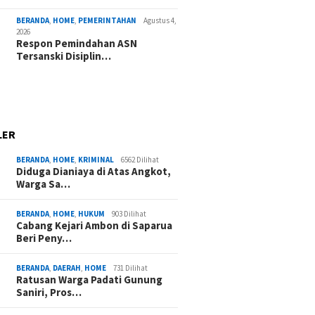
BERANDA
,
HOME
,
PEMERINTAHAN
Agustus 4,
2026
Respon Pemindahan ASN
Tersanski Disiplin…
LER
BERANDA
,
HOME
,
KRIMINAL
6562 Dilihat
Diduga Dianiaya di Atas Angkot,
Warga Sa…
BERANDA
,
HOME
,
HUKUM
903 Dilihat
Cabang Kejari Ambon di Saparua
Beri Peny…
BERANDA
,
DAERAH
,
HOME
731 Dilihat
Ratusan Warga Padati Gunung
Saniri, Pros…