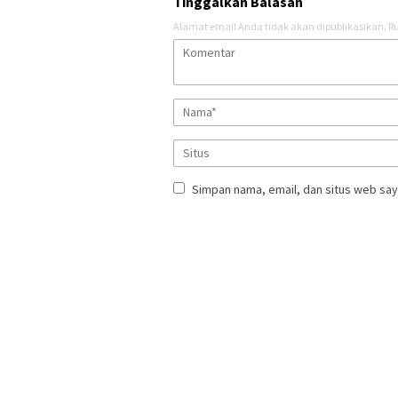
Tinggalkan Balasan
Alamat email Anda tidak akan dipublikasikan.
Ru
Simpan nama, email, dan situs web say