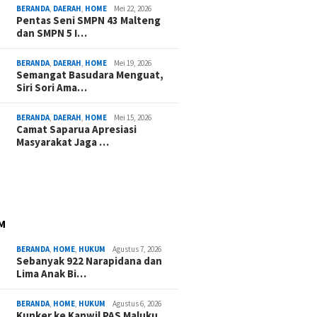
BERANDA
,
DAERAH
,
HOME
Mei 22, 2026
Pentas Seni SMPN 43 Malteng
dan SMPN 5 I…
BERANDA
,
DAERAH
,
HOME
Mei 19, 2026
Semangat Basudara Menguat,
Siri Sori Ama…
BERANDA
,
DAERAH
,
HOME
Mei 15, 2026
Camat Saparua Apresiasi
Masyarakat Jaga …
M
BERANDA
,
HOME
,
HUKUM
Agustus 7, 2026
Sebanyak 922 Narapidana dan
Lima Anak Bi…
BERANDA
,
HOME
,
HUKUM
Agustus 6, 2026
Kunker ke Kanwil PAS Maluku,