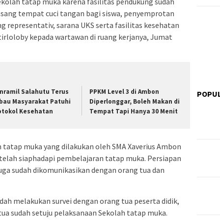
ekolah tatap muka karena fasilitas pendukung sudah
ipasang tempat cuci tangan bagi siswa, penyemprotan
ang representativ, sarana UKS serta fasilitas kesehatan
tirloloby kepada wartawan di ruang kerjanya, Jumat
nramil Salahutu Terus
PPKM Level 3 di Ambon
POPU
bau Masyarakat Patuhi
Diperlonggar, Boleh Makan di
otokol Kesehatan
Tempat Tapi Hanya 30 Menit
 tatap muka yang dilakukan oleh SMA Xaverius Ambon
 telah siaphadapi pembelajaran tatap muka. Persiapan
uga sudah dikomunikasikan dengan orang tua dan
dah melakukan survei dengan orang tua peserta didik,
g tua sudah setuju pelaksanaan Sekolah tatap muka.