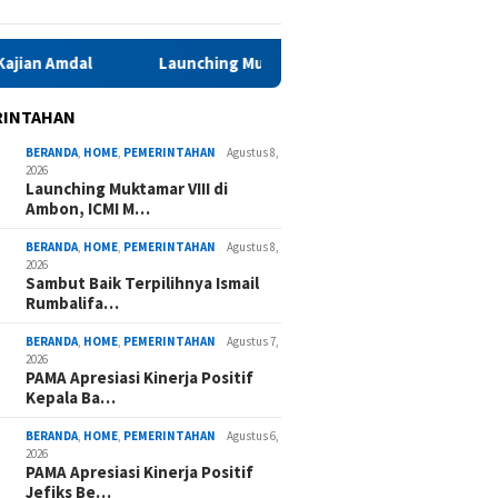
Launching Muktamar VIII di Ambon, ICMI Maluku Perkuat Ko
RINTAHAN
BERANDA
,
HOME
,
PEMERINTAHAN
Agustus 8,
2026
Launching Muktamar VIII di
Ambon, ICMI M…
BERANDA
,
HOME
,
PEMERINTAHAN
Agustus 8,
2026
Sambut Baik Terpilihnya Ismail
Rumbalifa…
BERANDA
,
HOME
,
PEMERINTAHAN
Agustus 7,
2026
PAMA Apresiasi Kinerja Positif
Kepala Ba…
BERANDA
,
HOME
,
PEMERINTAHAN
Agustus 6,
2026
PAMA Apresiasi Kinerja Positif
Jefiks Be…