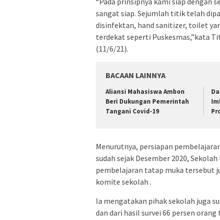
“Pada prinsipnya kami siap dengan s
sangat siap. Sejumlah titik telah d
disinfektan, hand sanitizer, toilet y
terdekat seperti Puskesmas,”kata Ti
(11/6/21).
BACAAN LAINNYA
Aliansi Mahasiswa Ambon
Da
Beri Dukungan Pemerintah
Im
Tangani Covid-19
Pr
Menurutnya, persiapan pembelajaran
sudah sejak Desember 2020, Sekolah
pembelajaran tatap muka tersebut j
komite sekolah .
Ia mengatakan pihak sekolah juga su
dan dari hasil survei 66 persen oran