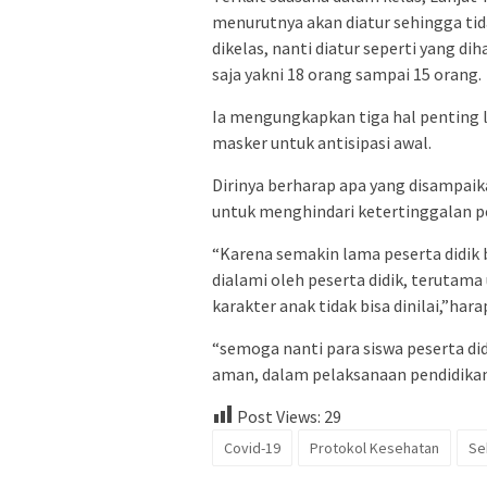
menurutnya akan diatur sehingga tid
dikelas, nanti diatur seperti yang d
saja yakni 18 orang sampai 15 orang.
Ia mengungkapkan tiga hal penting l
masker untuk antisipasi awal.
Dirinya berharap apa yang disampaik
untuk menghindari ketertinggalan pe
“Karena semakin lama peserta didik b
dialami oleh peserta didik, terutam
karakter anak tidak bisa dinilai,”hara
“semoga nanti para siswa peserta di
aman, dalam pelaksanaan pendidikan
Post Views:
29
Covid-19
Protokol Kesehatan
Se