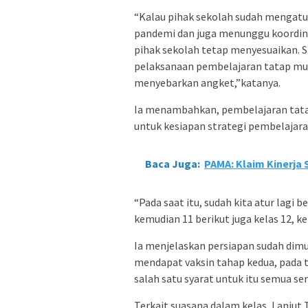
“Kalau pihak sekolah sudah mengatu
pandemi dan juga menunggu koordin
pihak sekolah tetap menyesuaikan. S
pelaksanaan pembelajaran tatap muk
menyebarkan angket,”katanya.
Ia menambahkan, pembelajaran tatap
untuk kesiapan strategi pembelajaran
Baca Juga:
PAMA: Klaim Kinerja 
“Pada saat itu, sudah kita atur lagi b
kemudian 11 berikut juga kelas 12, k
Ia menjelaskan persiapan sudah dimul
mendapat vaksin tahap kedua, pada t
salah satu syarat untuk itu semua se
Terkait suasana dalam kelas, Lanjut