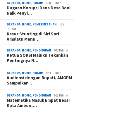
BERANDA
,
HOME
,
HUKUM
688 Dilihat
Dugaan Korupsi Dana Desa Booi
Naik Penyi…
BERANDA
,
HOME
,
PEMERINTAHAN
682
Dilihat
Kasus Stunting di Siri Sori
Amalatu Menu…
BERANDA
,
HOME
,
PENDIDIKAN
682 Dilihat
Ketua SOKSI Maluku Tekankan
Pentingnya N…
BERANDA
,
HOME
,
HUKUM
644 Dilihat
Audiensi dengan Bupati, AMGPM
Sampaikan …
BERANDA
,
HOME
,
PENDIDIKAN
631 Dilihat
Matematika Masuk Empat Besar
Kota Ambon,…