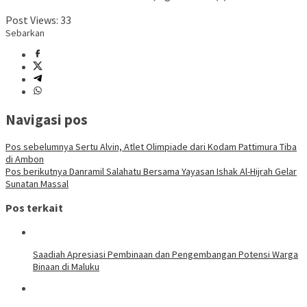
Post Views:
33
Sebarkan
Navigasi pos
Pos sebelumnya
Sertu Alvin, Atlet Olimpiade dari Kodam Pattimura Tiba
di Ambon
Pos berikutnya
Danramil Salahatu Bersama Yayasan Ishak Al-Hijrah Gelar
Sunatan Massal
Pos terkait
Saadiah Apresiasi Pembinaan dan Pengembangan Potensi Warga
Binaan di Maluku