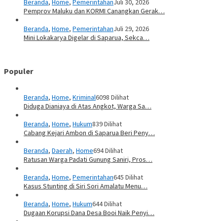
Beranda
,
Home
,
Pemerintahan
Juli 30, 2026
Pemprov Maluku dan KORMI Canangkan Gerak…
Beranda
,
Home
,
Pemerintahan
Juli 29, 2026
Mini Lokakarya Digelar di Saparua, Sekca…
Populer
Beranda
,
Home
,
Kriminal
6098 Dilihat
Diduga Dianiaya di Atas Angkot, Warga Sa…
Beranda
,
Home
,
Hukum
839 Dilihat
Cabang Kejari Ambon di Saparua Beri Peny…
Beranda
,
Daerah
,
Home
694 Dilihat
Ratusan Warga Padati Gunung Saniri, Pros…
Beranda
,
Home
,
Pemerintahan
645 Dilihat
Kasus Stunting di Siri Sori Amalatu Menu…
Beranda
,
Home
,
Hukum
644 Dilihat
Dugaan Korupsi Dana Desa Booi Naik Penyi…