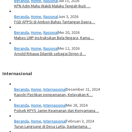
Beranda
,
Home
,
Nasional
Juli 15, 2026
KPN Adm Mahu Wakili Maluku Tengah Ikuti …
Beranda
,
Home
,
Nasional
Juni 3, 2026
FGD APPSI di Ambon Bahas Tantangan Daera…
Beranda
,
Home
,
Nasional
Mei 20, 2026
Mabes LMP Instruksikan Bela Negara, Kama…
Beranda
,
Home
,
Nasional
Mei 12, 2026
Arnold Ritiauw Dilantik sebagai Dirjen d…
Internasional
Beranda
,
Home
,
Internasional
Desember 21, 2024
Kapolri Pastikan pengamanan, Kelayakan K…
Beranda
,
Home
,
Internasional
Mei 28, 2024
Polsek KPYS Jamin Keamanan dan Kenyamana…
Beranda
,
Home
,
Internasional
Februari 3, 2024
Turun Langsung di Desa Latta, Danlantama…