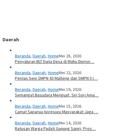
Daerah
Beranda
,
Daerah
,
Home
Mei 28, 2026
Penyaluran BLT Dana Desa di Mahu Diprior…
Beranda
,
Daerah
,
Home
Mei 22, 2026
Pentas Seni SMPN 43 Malteng dan SMPN 5 I…
Beranda
,
Daerah
,
Home
Mei 19, 2026
Semangat Basudara Menguat, Siri Sori Ama…
Beranda
,
Daerah
,
Home
Mei 15, 2026
Camat Saparua Apresiasi Masyarakat Jaga …
Beranda
,
Daerah
,
Home
Mei 14, 2026
Ratusan Warga Padati Gunung Saniri, Pros…