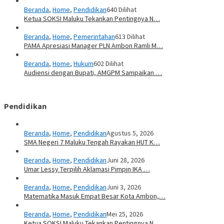
Beranda
,
Home
,
Pendidikan
640 Dilihat
Ketua SOKSI Maluku Tekankan Pentingnya N…
Beranda
,
Home
,
Pemerintahan
613 Dilihat
PAMA Apresiasi Manager PLN Ambon Ramli M…
Beranda
,
Home
,
Hukum
602 Dilihat
Audiensi dengan Bupati, AMGPM Sampaikan …
Pendidikan
Beranda
,
Home
,
Pendidikan
Agustus 5, 2026
SMA Negeri 7 Maluku Tengah Rayakan HUT K…
Beranda
,
Home
,
Pendidikan
Juni 28, 2026
Umar Lessy Terpilih Aklamasi Pimpin IKA …
Beranda
,
Home
,
Pendidikan
Juni 3, 2026
Matematika Masuk Empat Besar Kota Ambon,…
Beranda
,
Home
,
Pendidikan
Mei 25, 2026
Ketua SOKSI Maluku Tekankan Pentingnya N…