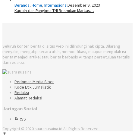
Beranda
,
Home
,
Internasional
Desember 9, 2023
Kapolri dan Panglima TNI Resmikan Markas…
Seluruh konten berita di situs web ini dilindungi hak cipta. Dilarang
menyalin, mengutip secara utuh, memodifikasi, maupun mengolah isi
berita menjadi artikel atau berita berbasis AI tanpa persetujuan tertulis
dari redaksi.
Pedoman Media Siber
Kode Etik Jurnalistik
Redaksi
Alamat Redaksi
Jaringan Social
RSS
Copyright © 2020 suaranusaina.id All Rights Reserved