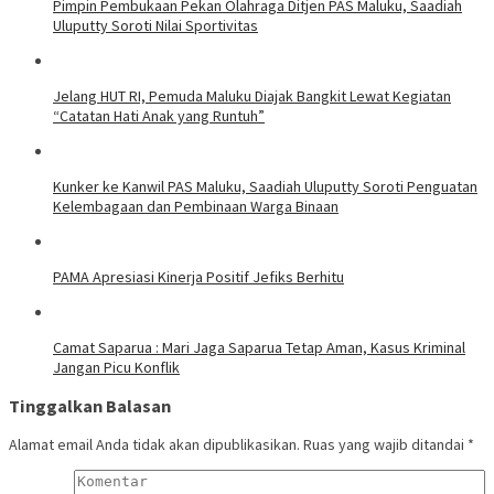
Pimpin Pembukaan Pekan Olahraga Ditjen PAS Maluku, Saadiah
Uluputty Soroti Nilai Sportivitas
Jelang HUT RI, Pemuda Maluku Diajak Bangkit Lewat Kegiatan
“Catatan Hati Anak yang Runtuh”
Kunker ke Kanwil PAS Maluku, Saadiah Uluputty Soroti Penguatan
Kelembagaan dan Pembinaan Warga Binaan
PAMA Apresiasi Kinerja Positif Jefiks Berhitu
Camat Saparua : Mari Jaga Saparua Tetap Aman, Kasus Kriminal
Jangan Picu Konflik
Tinggalkan Balasan
Alamat email Anda tidak akan dipublikasikan.
Ruas yang wajib ditandai
*