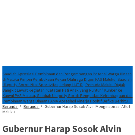
Breaking News
Saadiah Apresiasi Pembinaan dan Pengembangan Potensi Warga Binaan
di Maluku
Pimpin Pembukaan Pekan Olahraga Ditjen PAS Maluku, Saadiah
Uluputty Soroti Nilai Sportivitas
Jelang HUT RI, Pemuda Maluku Diajak
Bangkit Lewat Kegiatan “Catatan Hati Anak yang Runtuh”
Kunker ke
Kanwil PAS Maluku, Saadiah Uluputty Soroti Penguatan Kelembagaan dan
Pembinaan Warga Binaan
PAMA Apresiasi Kinerja Positif Jefiks Berhitu
Beranda
Beranda
Gubernur Harap Sosok Alvin Menginspirasi Atlet
Maluku
Gubernur Harap Sosok Alvin