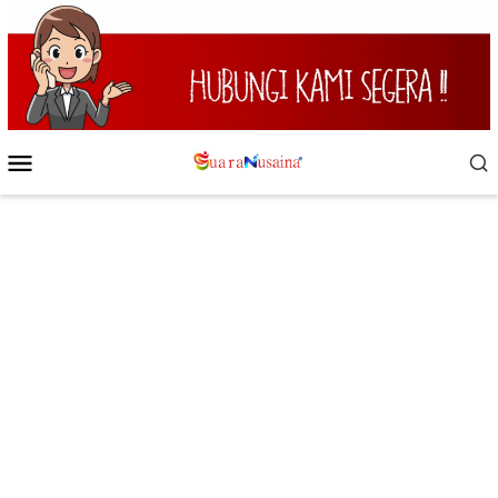
Loncat
ke
konten
Menu
Mobile