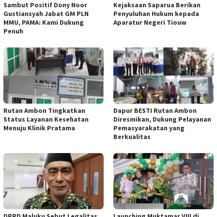
Sambut Positif Dony Noor
Kejaksaan Saparua Berikan
Gustiansyah Jabat GM PLN
Penyuluhan Hukum kepada
MMU, PAMA: Kami Dukung
Aparatur Negeri Tiouw
Penuh
Rutan Ambon Tingkatkan
Dapur BESTI Rutan Ambon
Status Layanan Kesehatan
Diresmikan, Dukung Pelayanan
Menuju Klinik Pratama
Pemasyarakatan yang
Berkualitas
DPRD Maluku Sebut Legalitas
Launching Muktamar VIII di