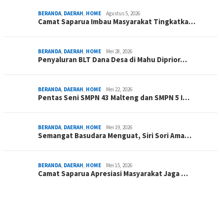
BERANDA
,
DAERAH
,
HOME
Agustus 5, 2026
Camat Saparua Imbau Masyarakat Tingkatka…
BERANDA
,
DAERAH
,
HOME
Mei 28, 2026
Penyaluran BLT Dana Desa di Mahu Diprior…
BERANDA
,
DAERAH
,
HOME
Mei 22, 2026
Pentas Seni SMPN 43 Malteng dan SMPN 5 I…
BERANDA
,
DAERAH
,
HOME
Mei 19, 2026
Semangat Basudara Menguat, Siri Sori Ama…
BERANDA
,
DAERAH
,
HOME
Mei 15, 2026
Camat Saparua Apresiasi Masyarakat Jaga …