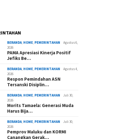
RINTAHAN
BERANDA
,
HOME
,
PEMERINTAHAN
Agustus 6,
2026
PAMA Apresiasi Kinerja Positif
Jefiks Be…
BERANDA
,
HOME
,
PEMERINTAHAN
Agustus 4,
2026
Respon Pemindahan ASN
Tersanski Disiplin…
BERANDA
,
HOME
,
PEMERINTAHAN
Juli 30,
2026
Morits Tamaela: Generasi Muda
Harus Bija…
BERANDA
,
HOME
,
PEMERINTAHAN
Juli 30,
2026
Pemprov Maluku dan KORMI
Canangkan Gerak…