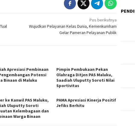
PENDI
Pos berikutnya
Tual
Wujudkan Pelayanan Kelas Dunia, Kemenkumham
Gelar Pameran Pelayanan Publik
iah Apresiasi Pembinaan
Pimpin Pembukaan Pekan
Pengembangan Potensi
Olahraga Ditjen PAS Maluku,
a Binaan di Maluku
Saadiah Uluputty Soroti Nilai
Sportivitas
er ke Kanwil PAS Maluku,
PAMA Apresiasi Kinerja Positif
iah Uluputty Soroti
Jefiks Berhitu
uatan Kelembagaan dan
inaan Warga Binaan