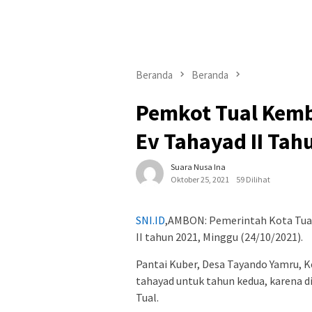
Beranda
Beranda
Pemkot Tual Kemba
Ev Tahayad II Tah
Suara Nusa Ina
Oktober 25, 2021
59 Dilihat
SNI.ID
,AMBON: Pemerintah Kota Tual
II tahun 2021, Minggu (24/10/2021).
Pantai Kuber, Desa Tayando Yamru, 
tahayad untuk tahun kedua, karena din
Tual.