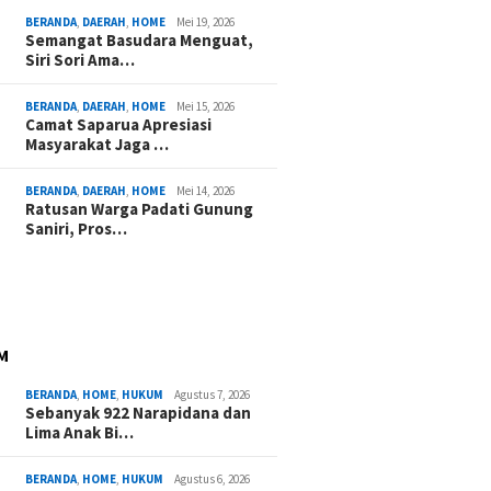
BERANDA
,
DAERAH
,
HOME
Mei 19, 2026
Semangat Basudara Menguat,
Siri Sori Ama…
BERANDA
,
DAERAH
,
HOME
Mei 15, 2026
Camat Saparua Apresiasi
Masyarakat Jaga …
BERANDA
,
DAERAH
,
HOME
Mei 14, 2026
Ratusan Warga Padati Gunung
Saniri, Pros…
M
BERANDA
,
HOME
,
HUKUM
Agustus 7, 2026
Sebanyak 922 Narapidana dan
Lima Anak Bi…
BERANDA
,
HOME
,
HUKUM
Agustus 6, 2026