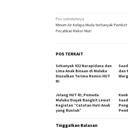
Navigasi
Pos sebelumnya
Minum Air Kelapa Muda terbanyak Pemkot 
pos
Pecahkan Rekor Muri
POS TERKAIT
Sebanyak 922 Narapidana dan
Saad
Lima Anak Binaan di Maluku
dan 
Diusulkan Terima Remisi HUT
Warg
RI
Jelang HUT RI, Pemuda
Kunk
Maluku Diajak Bangkit Lewat
Saad
Kegiatan “Catatan Hati Anak
Peng
yang Runtuh”
Pemb
Tinggalkan Balasan