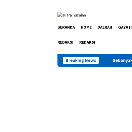
Loncat
ke
konten
BERANDA
HOME
DAERAH
GAYA H
REDAKSI
REDAKSI
Breaking News
Sebanyak 922 Narapidana d