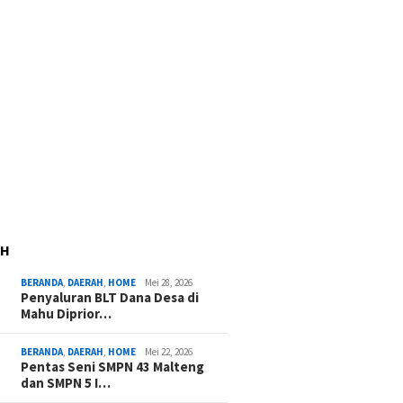
AH
BERANDA
,
DAERAH
,
HOME
Mei 28, 2026
Penyaluran BLT Dana Desa di
Mahu Diprior…
BERANDA
,
DAERAH
,
HOME
Mei 22, 2026
Pentas Seni SMPN 43 Malteng
dan SMPN 5 I…