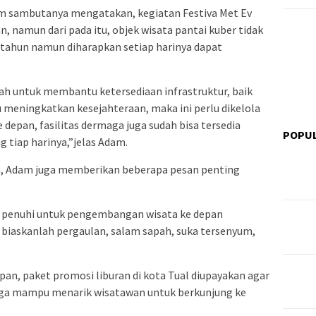
m sambutanya mengatakan, kegiatan Festiva Met Ev
 namun dari pada itu, objek wisata pantai kuber tidak
setahun namun diharapkan setiap harinya dapat
ah untuk membantu ketersediaan infrastruktur, baik
u meningkatkan kesejahteraan, maka ini perlu dikelola
 depan, fasilitas dermaga juga sudah bisa tersedia
POPU
 tiap harinya,”jelas Adam.
, Adam juga memberikan beberapa pesan penting
ta penuhi untuk pengembangan wisata ke depan
 biaskanlah pergaulan, salam sapah, suka tersenyum,
an, paket promosi liburan di kota Tual diupayakan agar
ingga mampu menarik wisatawan untuk berkunjung ke