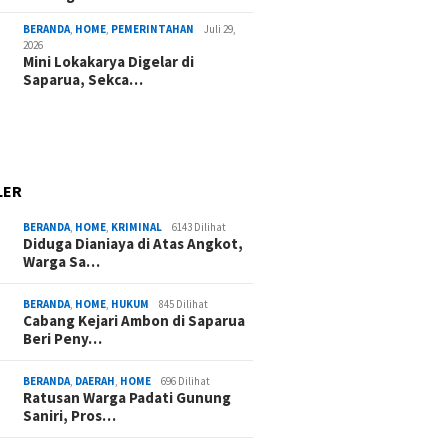
BERANDA
,
HOME
,
PEMERINTAHAN
Juli 29,
2026
Mini Lokakarya Digelar di
Saparua, Sekca…
LER
BERANDA
,
HOME
,
KRIMINAL
6143 Dilihat
Diduga Dianiaya di Atas Angkot,
Warga Sa…
BERANDA
,
HOME
,
HUKUM
845 Dilihat
Cabang Kejari Ambon di Saparua
Beri Peny…
BERANDA
,
DAERAH
,
HOME
696 Dilihat
Ratusan Warga Padati Gunung
Saniri, Pros…