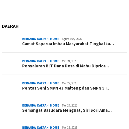
DAERAH
BERANDA
,
DAERAH
,
HOME
Agustus 5, 2026
Camat Saparua Imbau Masyarakat Tingkatka…
BERANDA
,
DAERAH
,
HOME
Mei 28, 2026
Penyaluran BLT Dana Desa di Mahu Diprior…
BERANDA
,
DAERAH
,
HOME
Mei 22, 2026
Pentas Seni SMPN 43 Malteng dan SMPN 5 I…
BERANDA
,
DAERAH
,
HOME
Mei 19, 2026
Semangat Basudara Menguat, Siri Sori Ama…
BERANDA
,
DAERAH
,
HOME
Mei 15, 2026