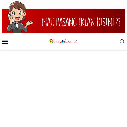
Loncat
ke
konten
Menu
Mobile