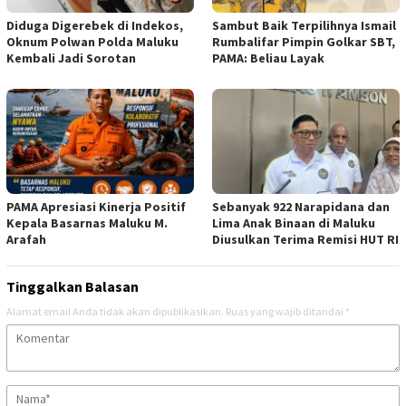
Diduga Digerebek di Indekos,
Sambut Baik Terpilihnya Ismail
Oknum Polwan Polda Maluku
Rumbalifar Pimpin Golkar SBT,
Kembali Jadi Sorotan
PAMA: Beliau Layak
PAMA Apresiasi Kinerja Positif
Sebanyak 922 Narapidana dan
Kepala Basarnas Maluku M.
Lima Anak Binaan di Maluku
Arafah
Diusulkan Terima Remisi HUT RI
Tinggalkan Balasan
Alamat email Anda tidak akan dipublikasikan.
Ruas yang wajib ditandai
*