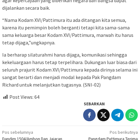
agar kepercayaan yang diberikan negara dan bangsa dapat
dijalankan secara baik.
“Nama Kodam XVI/Pattimura itu ada ditangan kita semua,
karena itu pemimpin boleh berganti tetapi kita sama-sama
sama keluarga besar Kodam XVI/Pattimura, marwah itu harus
tetap dijaga,”ungkapnya.
Ia berharap silaturahmi harus dijaga, komunikasi sehingga
kekeluargaan harus tetap terpelihara. Dukungan luar biasa dari
seluruh prajurit Kodam XVI/Pattimura kepada dirinya selama ini
sangat berarti dan menjadi modal kepada Pak Pangdam
Richard untuk melanjutkan tugasnya. (SNI-02)
Post Views:
64
SEBARKAN
Navigasi
Pos sebelumnya
Pos berikutnya
Dandim 1504/Ambon Dan Jajaran
Pangdam Pattimura Terima