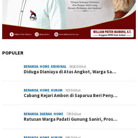
POPULER
BERANDA
,
HOME
,
KRIMINAL
6626 Dilihat
Diduga Dianiaya di Atas Angkot, Warga Sa…
BERANDA
,
HOME
,
HUKUM
919 Dilihat
Cabang Kejari Ambon di Saparua Beri Peny…
BERANDA
,
DAERAH
,
HOME
739 Dilihat
Ratusan Warga Padati Gunung Saniri, Pros…
BERANDA
,
HOME
,
HUKUM
696 Dilihat