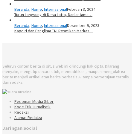
Beranda
,
Home
,
Internasional
Februari 3, 2024
Turun Langsung di Desa Latta, Danlantama…
Beranda
,
Home
,
Internasional
Desember 9, 2023
Kapolri dan Panglima TNI Resmikan Markas…
Seluruh konten berita di situs web ini dilindungi hak cipta. Dilarang
menyalin, mengutip secara utuh, memodifikasi, maupun mengolah isi
berita menjadi artikel atau berita berbasis AI tanpa persetujuan tertulis
dari redaksi.
Pedoman Media Siber
Kode Etik Jurnalistik
Redaksi
Alamat Redaksi
Jaringan Social