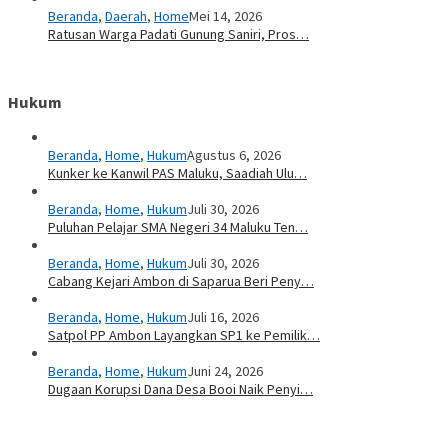
Beranda
,
Daerah
,
Home
Mei 14, 2026
Ratusan Warga Padati Gunung Saniri, Pros…
Hukum
Beranda
,
Home
,
Hukum
Agustus 6, 2026
Kunker ke Kanwil PAS Maluku, Saadiah Ulu…
Beranda
,
Home
,
Hukum
Juli 30, 2026
Puluhan Pelajar SMA Negeri 34 Maluku Ten…
Beranda
,
Home
,
Hukum
Juli 30, 2026
Cabang Kejari Ambon di Saparua Beri Peny…
Beranda
,
Home
,
Hukum
Juli 16, 2026
Satpol PP Ambon Layangkan SP1 ke Pemilik…
Beranda
,
Home
,
Hukum
Juni 24, 2026
Dugaan Korupsi Dana Desa Booi Naik Penyi…