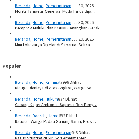
Beranda
,
Home
,
Pemerintahan
Juli 30, 2026
Morits Tamaela: Generasi Muda Harus Bija…
Beranda
,
Home
,
Pemerintahan
Juli 30, 2026
Pemprov Maluku dan KORMI Canangkan Gerak…
Beranda
,
Home
,
Pemerintahan
Juli 29, 2026
Mini Lokakarya Digelar di Saparua, Sekca…
Populer
Beranda
,
Home
,
Kriminal
5996 Dilihat
Diduga Dianiaya di Atas Angkot, Warga Sa…
Beranda
,
Home
,
Hukum
834 Dilihat
Cabang Kejari Ambon di Saparua Beri Peny…
Beranda
,
Daerah
,
Home
692 Dilihat
Ratusan Warga Padati Gunung Saniri, Pros…
Beranda
,
Home
,
Pemerintahan
643 Dilihat
Kasus Stunting di Siri Sori Amalatu Menu…