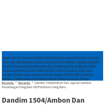
Breaking News
Jelang HUT RI, Pemuda Maluku Diajak Bangkit Lewat Kegiatan “Catatan
Hati Anak yang Runtuh”
Kunker ke Kanwil PAS Maluku, Saadiah Uluputty
Soroti Penguatan Kelembagaan dan Pembinaan Warga Binaan
PAMA
Apresiasi Kinerja Positif Jefiks Berhitu
Camat Saparua : Mari Jaga
Saparua Tetap Aman, Kasus Kriminal Jangan Picu Konflik
Gubernur
Maluku : Pelaku Kasus Dua Negeri Harus Dihukum Sesuai Aturan
Beranda
Beranda
Dandim 1504/Ambon Dan Jajaran Sambut
Kedatangan Pangdam XVI/Pattimura Yang Baru
Dandim 1504/Ambon Dan