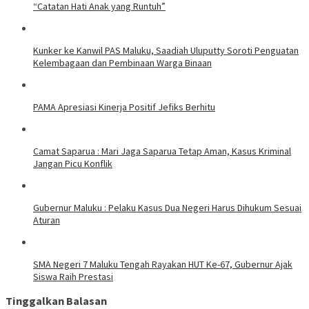
“Catatan Hati Anak yang Runtuh”
Kunker ke Kanwil PAS Maluku, Saadiah Uluputty Soroti Penguatan
Kelembagaan dan Pembinaan Warga Binaan
PAMA Apresiasi Kinerja Positif Jefiks Berhitu
Camat Saparua : Mari Jaga Saparua Tetap Aman, Kasus Kriminal
Jangan Picu Konflik
Gubernur Maluku : Pelaku Kasus Dua Negeri Harus Dihukum Sesuai
Aturan
SMA Negeri 7 Maluku Tengah Rayakan HUT Ke-67, Gubernur Ajak
Siswa Raih Prestasi
Tinggalkan Balasan