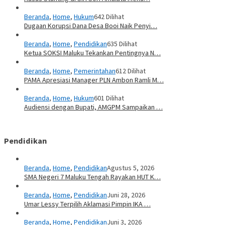
Beranda
,
Home
,
Hukum
642 Dilihat
Dugaan Korupsi Dana Desa Booi Naik Penyi…
Beranda
,
Home
,
Pendidikan
635 Dilihat
Ketua SOKSI Maluku Tekankan Pentingnya N…
Beranda
,
Home
,
Pemerintahan
612 Dilihat
PAMA Apresiasi Manager PLN Ambon Ramli M…
Beranda
,
Home
,
Hukum
601 Dilihat
Audiensi dengan Bupati, AMGPM Sampaikan …
Pendidikan
Beranda
,
Home
,
Pendidikan
Agustus 5, 2026
SMA Negeri 7 Maluku Tengah Rayakan HUT K…
Beranda
,
Home
,
Pendidikan
Juni 28, 2026
Umar Lessy Terpilih Aklamasi Pimpin IKA …
Beranda
,
Home
,
Pendidikan
Juni 3, 2026