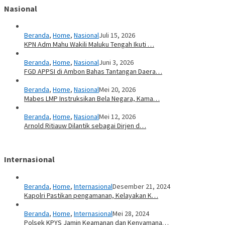
Nasional
Beranda
,
Home
,
Nasional
Juli 15, 2026
KPN Adm Mahu Wakili Maluku Tengah Ikuti …
Beranda
,
Home
,
Nasional
Juni 3, 2026
FGD APPSI di Ambon Bahas Tantangan Daera…
Beranda
,
Home
,
Nasional
Mei 20, 2026
Mabes LMP Instruksikan Bela Negara, Kama…
Beranda
,
Home
,
Nasional
Mei 12, 2026
Arnold Ritiauw Dilantik sebagai Dirjen d…
Internasional
Beranda
,
Home
,
Internasional
Desember 21, 2024
Kapolri Pastikan pengamanan, Kelayakan K…
Beranda
,
Home
,
Internasional
Mei 28, 2024
Polsek KPYS Jamin Keamanan dan Kenyamana…