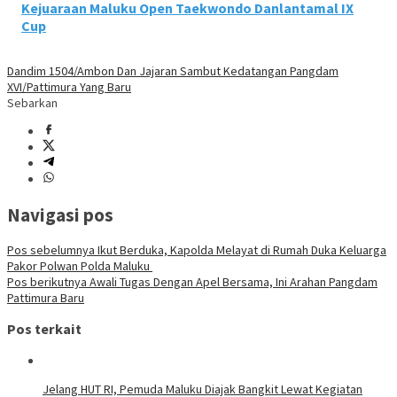
Kejuaraan Maluku Open Taekwondo Danlantamal IX
Cup
Dandim 1504/Ambon Dan Jajaran Sambut Kedatangan Pangdam
XVI/Pattimura Yang Baru
Sebarkan
Navigasi pos
Pos sebelumnya
Ikut Berduka, Kapolda Melayat di Rumah Duka Keluarga
Pakor Polwan Polda Maluku
Pos berikutnya
Awali Tugas Dengan Apel Bersama, Ini Arahan Pangdam
Pattimura Baru
Pos terkait
Jelang HUT RI, Pemuda Maluku Diajak Bangkit Lewat Kegiatan