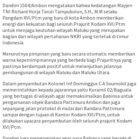
Dandim 1504/Ambon mengatakan bahwa kedatangan Mayjen
TNI Richard Horja Taruli Tampubolon, S.H., M.M selaku
Pangdam XVI/Ptm yang baru di kota Ambon memberikan
energi dan kekuatan bagi seluruh Prajurit Kodam XVI/Ptm
untuk menjaga keutuhan wilayah Maluku yang merupakan
bagian dari wilayah pertahanan NKRI yang terletak di timur
Indonesia.
Menurutnya pimpinan yang baru secara otomatis memberikan
warna kepemimpinannya yang berbeda bagi Prajuritnya yang
pastinya berdampak positif untuk melanjutkan jalannya
pembangunan di wilayah Maluku dan Maluku Utara.
Dalam penyambutan Kolonel Inf Dominggus C.A Soumokil juga
memerintahkan kepada jajarannya yaitu Koramil 02/Baguala
yang bertugas di wilayah agar memaksimalkan Babinsa untuk
pengamanan objek Bandara Pattimura Ambon dan juga
sepanjang jalan protokol di mulai dari Bandara Pattimura
sampai dengan tujuan di Kantor Kodam XVI/Ptm, untuk
dilakukan upacara penyambutan oleh seluruh prajurit Kodam
XVI/Ptm.
Dandim juga menginginkan agar para Babinsa yang berada di