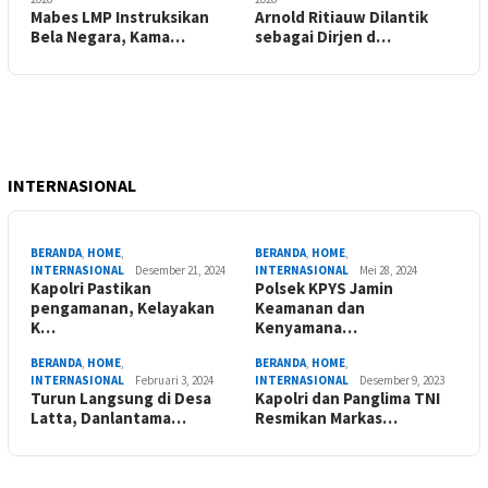
Mabes LMP Instruksikan
Arnold Ritiauw Dilantik
Bela Negara, Kama…
sebagai Dirjen d…
INTERNASIONAL
BERANDA
,
HOME
,
BERANDA
,
HOME
,
INTERNASIONAL
Desember 21, 2024
INTERNASIONAL
Mei 28, 2024
Kapolri Pastikan
Polsek KPYS Jamin
pengamanan, Kelayakan
Keamanan dan
K…
Kenyamana…
BERANDA
,
HOME
,
BERANDA
,
HOME
,
INTERNASIONAL
Februari 3, 2024
INTERNASIONAL
Desember 9, 2023
Turun Langsung di Desa
Kapolri dan Panglima TNI
Latta, Danlantama…
Resmikan Markas…