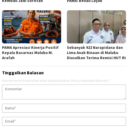
Kembali Jadi Sorotan
PAMA: Beliau Layak
PAMA Apresiasi Kinerja Positif
Sebanyak 922 Narapidana dan
Kepala Basarnas Maluku M.
Lima Anak Binaan di Maluku
Arafah
Diusulkan Terima Remisi HUT RI
Tinggalkan Balasan
Alamat email Anda tidak akan dipublikasikan.
Ruas yang wajib ditandai
*