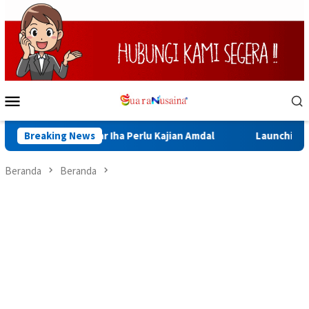
Loncat
ke
konten
Menu
Mobile
g Sinabar Iha Perlu Kajian Amdal
Breaking News
Launching Muktamar VII
Beranda
Beranda