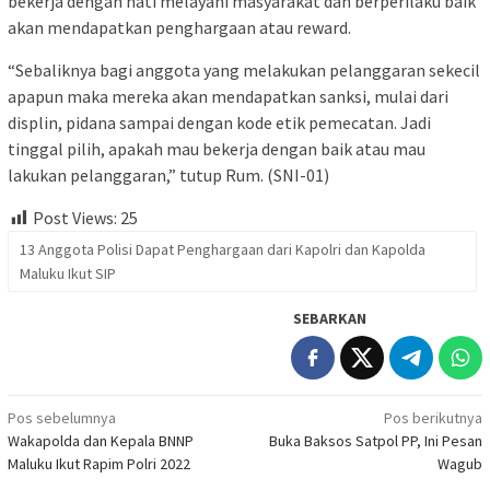
bekerja dengan hati melayani masyarakat dan berperilaku baik
akan mendapatkan penghargaan atau reward.
“Sebaliknya bagi anggota yang melakukan pelanggaran sekecil
apapun maka mereka akan mendapatkan sanksi, mulai dari
displin, pidana sampai dengan kode etik pemecatan. Jadi
tinggal pilih, apakah mau bekerja dengan baik atau mau
lakukan pelanggaran,” tutup Rum. (SNI-01)
Post Views:
25
13 Anggota Polisi Dapat Penghargaan dari Kapolri dan Kapolda
Maluku Ikut SIP
SEBARKAN
Navigasi
Pos sebelumnya
Pos berikutnya
Wakapolda dan Kepala BNNP
Buka Baksos Satpol PP, Ini Pesan
pos
Maluku Ikut Rapim Polri 2022
Wagub