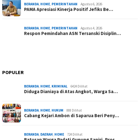
BERANDA
,
HOME
,
PEMERINTAHAN
Agustus 6, 2026
PAMA Apresiasi Kinerja Positif Jefiks Be…
BERANDA
,
HOME
,
PEMERINTAHAN
Agustus 4, 2026
Respon Pemindahan ASN Tersanski Disiplin…
POPULER
BERANDA
,
HOME
,
KRIMINAL
6424 Dilihat
Diduga Dianiaya di Atas Angkot, Warga Sa…
BERANDA
,
HOME
,
HUKUM
888 Dilihat
Cabang Kejari Ambon di Saparua Beri Peny…
BERANDA
,
DAERAH
,
HOME
724 Dilihat
Ratusan Warga Padati Gunung Saniri, Pros…