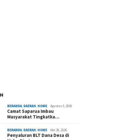
AH
BERANDA
,
DAERAH
,
HOME
Agustus 5, 2026
Camat Saparua Imbau
Masyarakat Tingkatka…
BERANDA
,
DAERAH
,
HOME
Mei 28, 2026
Penyaluran BLT Dana Desa di