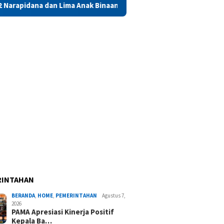
ma Anak Binaan di Maluku Diusulkan Terima Remisi HUT RI
RINTAHAN
BERANDA
,
HOME
,
PEMERINTAHAN
Agustus 7,
2026
PAMA Apresiasi Kinerja Positif
Kepala Ba…