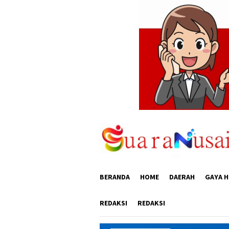
Loncat
ke
konten
BERANDA
HOME
DAERAH
GAYA H
REDAKSI
REDAKSI