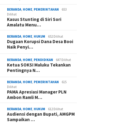
BERANDA
,
HOME
,
PEMERINTAHAN
653
Dilihat
Kasus Stunting di Siri Sori
Amalatu Menu…
BERANDA
,
HOME
,
HUKUM
652 Dilihat
Dugaan Korupsi Dana Desa Booi
Naik Penyi…
BERANDA
,
HOME
,
PENDIDIKAN
647 Dilihat
Ketua SOKSI Maluku Tekankan
Pentingnya N…
BERANDA
,
HOME
,
PEMERINTAHAN
615
Dilihat
PAMA Apresiasi Manager PLN
Ambon Ramli M…
BERANDA
,
HOME
,
HUKUM
612 Dilihat
Audiensi dengan Bupati, AMGPM
Sampaikan …