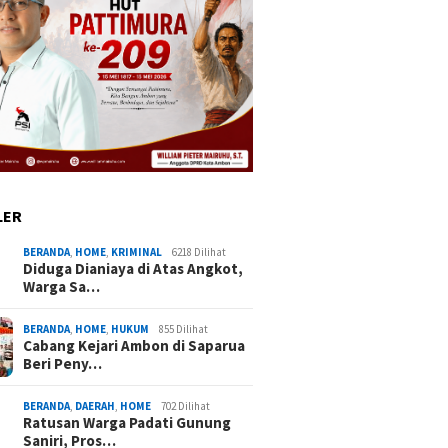
LER
BERANDA
,
HOME
,
KRIMINAL
6218 Dilihat
Diduga Dianiaya di Atas Angkot,
Warga Sa…
BERANDA
,
HOME
,
HUKUM
855 Dilihat
Cabang Kejari Ambon di Saparua
Beri Peny…
BERANDA
,
DAERAH
,
HOME
702 Dilihat
Ratusan Warga Padati Gunung
Saniri, Pros…