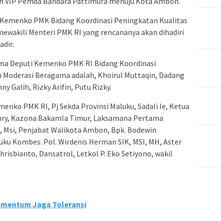
n VIP Pemda Bandara Pattimura menuju Kota Ambon.
i Kemenko PMK Bidang Koordinasi Peningkatan Kualitas
ewakili Menteri PMK RI yang rencananya akan dihadiri
dir.
ma Deputi Kemenko PMK RI Bidang Koordinasi
n Moderasi Beragama adalah, Khoirul Muttaqin, Dadang
ny Galih, Rizky Arifin, Putu Rizky.
nko PMK RI, Pj Sekda Provinsi Maluku, Sadali Ie, Ketua
ury, Kazona Bakamla Timur, Laksamana Pertama
o, Msi, Penjabat Walikota Ambon, Bpk. Bodewin
ku Kombes. Pol. Wirdenis Herman SIK, MSI, MH, Aster
risbianto, Dansatrol, Letkol P. Eko Setiyono, wakil
Momentum Jaga Toleransi