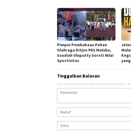
Pimpin Pembukaan Pekan
Jela
Olahraga Ditjen PAS Maluku,
Malu
Saadiah Uluputty Soroti Nilai
Kegi
Sportivitas
yang
Tinggalkan Balasan
Alamat email Anda tidak akan dipublikasikan.
Ru