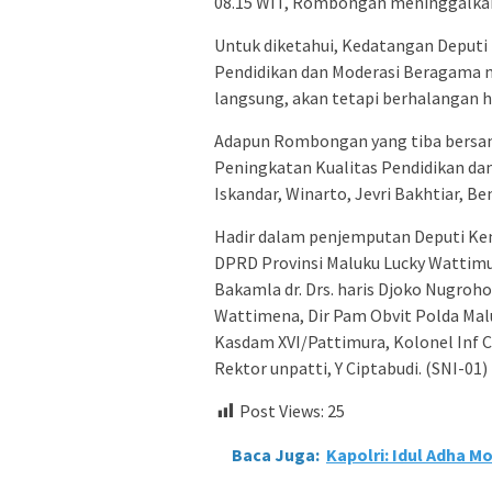
08.15 WIT, Rombongan meninggalka
Untuk diketahui, Kedatangan Deput
Pendidikan dan Moderasi Beragama m
langsung, akan tetapi berhalangan ha
Adapun Rombongan yang tiba bersa
Peningkatan Kualitas Pendidikan da
Iskandar, Winarto, Jevri Bakhtiar, Ben
Hadir dalam penjemputan Deputi Keme
DPRD Provinsi Maluku Lucky Wattim
Bakamla dr. Drs. haris Djoko Nugroh
Wattimena, Dir Pam Obvit Polda Malu
Kasdam XVI/Pattimura, Kolonel Inf Ch
Rektor unpatti, Y Ciptabudi. (SNI-01)
Post Views:
25
Baca Juga:
Kapolri: Idul Adha 