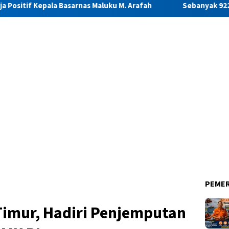
Basarnas Maluku M. Arafah
Sebanyak 922 Narapidana dan Li
PEME
imur, Hadiri Penjemputan