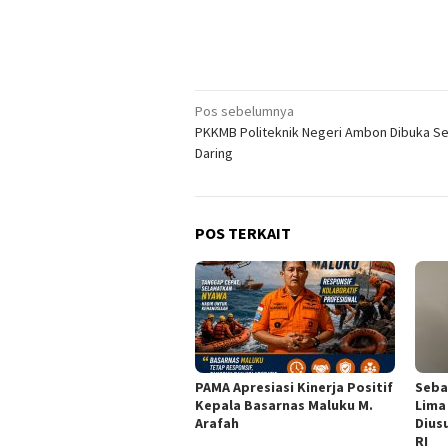
Navigasi
Pos sebelumnya
PKKMB Politeknik Negeri Ambon Dibuka S
pos
Daring
POS TERKAIT
PAMA Apresiasi Kinerja Positif
Seba
Kepala Basarnas Maluku M.
Lima
Arafah
Dius
RI