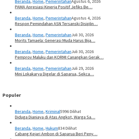
Beranda
,
Home
,
Pemerintahan
Agustus 6, 2026
PAMA Apresiasi Kinerja Positif Jefiks Be…
Beranda
,
Home
,
Pemerintahan
Agustus 4, 2026
Respon Pemindahan ASN Tersanski Disiplin…
Beranda
,
Home
,
Pemerintahan
Juli 30, 2026
Morits Tamaela: Generasi Muda Harus Bija…
Beranda
,
Home
,
Pemerintahan
Juli 30, 2026
Pemprov Maluku dan KORMI Canangkan Gerak…
Beranda
,
Home
,
Pemerintahan
Juli 29, 2026
Mini Lokakarya Digelar di Saparua, Sekca…
Populer
Beranda
,
Home
,
Kriminal
5996 Dilihat
Diduga Dianiaya di Atas Angkot, Warga Sa…
Beranda
,
Home
,
Hukum
834 Dilihat
Cabang Kejari Ambon di Saparua Beri Peny…