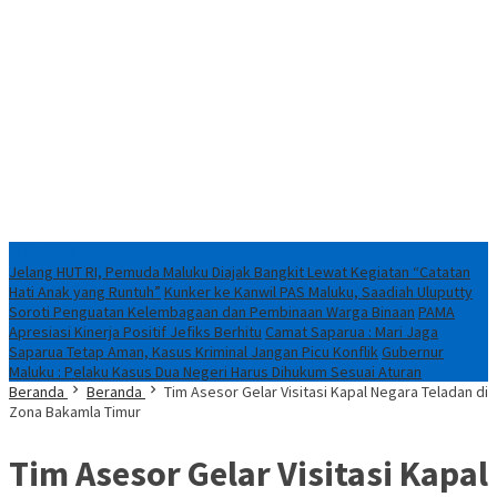
Breaking News
Jelang HUT RI, Pemuda Maluku Diajak Bangkit Lewat Kegiatan “Catatan
Hati Anak yang Runtuh”
Kunker ke Kanwil PAS Maluku, Saadiah Uluputty
Soroti Penguatan Kelembagaan dan Pembinaan Warga Binaan
PAMA
Apresiasi Kinerja Positif Jefiks Berhitu
Camat Saparua : Mari Jaga
Saparua Tetap Aman, Kasus Kriminal Jangan Picu Konflik
Gubernur
Maluku : Pelaku Kasus Dua Negeri Harus Dihukum Sesuai Aturan
Beranda
Beranda
Tim Asesor Gelar Visitasi Kapal Negara Teladan di
Zona Bakamla Timur
Tim Asesor Gelar Visitasi Kapal