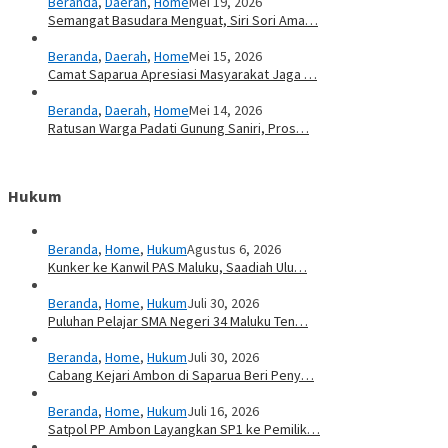
Beranda
,
Daerah
,
Home
Mei 19, 2026
Semangat Basudara Menguat, Siri Sori Ama…
Beranda
,
Daerah
,
Home
Mei 15, 2026
Camat Saparua Apresiasi Masyarakat Jaga …
Beranda
,
Daerah
,
Home
Mei 14, 2026
Ratusan Warga Padati Gunung Saniri, Pros…
Hukum
Beranda
,
Home
,
Hukum
Agustus 6, 2026
Kunker ke Kanwil PAS Maluku, Saadiah Ulu…
Beranda
,
Home
,
Hukum
Juli 30, 2026
Puluhan Pelajar SMA Negeri 34 Maluku Ten…
Beranda
,
Home
,
Hukum
Juli 30, 2026
Cabang Kejari Ambon di Saparua Beri Peny…
Beranda
,
Home
,
Hukum
Juli 16, 2026
Satpol PP Ambon Layangkan SP1 ke Pemilik…