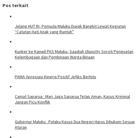
Pos terkait
Jelang HUT RI, Pemuda Maluku Diajak Bangkit Lewat Kegiatan
“Catatan Hati Anak yang Runtuh”
Kunker ke Kanwil PAS Maluku, Saadiah Uluputty Soroti Penguatan
Kelembagaan dan Pembinaan Warga Binaan
PAMA Apresiasi Kinerja Positif Jefiks Berhitu
Camat Saparua : Mari Jaga Saparua Tetap Aman, Kasus Kriminal
Jangan Picu Konflik
Gubernur Maluku : Pelaku Kasus Dua Negeri Harus Dihukum Sesuai
Aturan