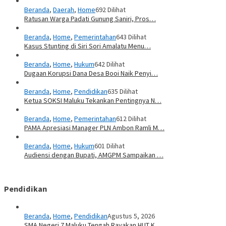
Beranda
,
Daerah
,
Home
692 Dilihat
Ratusan Warga Padati Gunung Saniri, Pros…
Beranda
,
Home
,
Pemerintahan
643 Dilihat
Kasus Stunting di Siri Sori Amalatu Menu…
Beranda
,
Home
,
Hukum
642 Dilihat
Dugaan Korupsi Dana Desa Booi Naik Penyi…
Beranda
,
Home
,
Pendidikan
635 Dilihat
Ketua SOKSI Maluku Tekankan Pentingnya N…
Beranda
,
Home
,
Pemerintahan
612 Dilihat
PAMA Apresiasi Manager PLN Ambon Ramli M…
Beranda
,
Home
,
Hukum
601 Dilihat
Audiensi dengan Bupati, AMGPM Sampaikan …
Pendidikan
Beranda
,
Home
,
Pendidikan
Agustus 5, 2026
SMA Negeri 7 Maluku Tengah Rayakan HUT K…