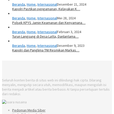
Beranda
,
Home
,
Internasional
Desember 21, 2024
Kapolri Pastikan pengamanan, Kelayakan K…
Beranda
,
Home
,
Internasional
Mei 28, 2024
Polsek KPYS Jamin Keamanan dan Kenyamana…
Beranda
,
Home
,
Internasional
Februari 3, 2024
Turun Langsung di Desa Latta, Danlantama…
Beranda
,
Home
,
Internasional
Desember 9, 2023
Kapolri dan Panglima TNI Resmikan Markas…
Seluruh konten berita di situs web ini dilindungi hak cipta. Dilarang
menyalin, mengutip secara utuh, memodifikasi, maupun mengolah isi
berita menjadi artikel atau berita berbasis AI tanpa persetujuan tertulis
dari redaksi.
Pedoman Media Siber