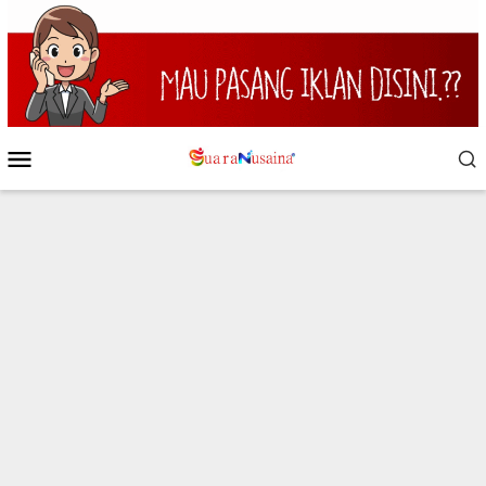
Loncat
ke
konten
Menu
Mobile