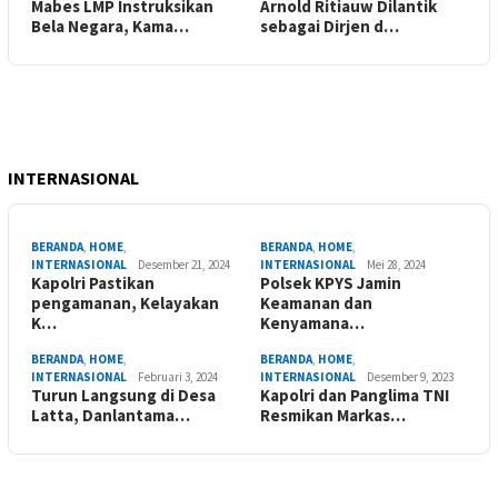
Mabes LMP Instruksikan
Arnold Ritiauw Dilantik
Bela Negara, Kama…
sebagai Dirjen d…
INTERNASIONAL
BERANDA
,
HOME
,
BERANDA
,
HOME
,
INTERNASIONAL
Desember 21, 2024
INTERNASIONAL
Mei 28, 2024
Kapolri Pastikan
Polsek KPYS Jamin
pengamanan, Kelayakan
Keamanan dan
K…
Kenyamana…
BERANDA
,
HOME
,
BERANDA
,
HOME
,
INTERNASIONAL
Februari 3, 2024
INTERNASIONAL
Desember 9, 2023
Turun Langsung di Desa
Kapolri dan Panglima TNI
Latta, Danlantama…
Resmikan Markas…