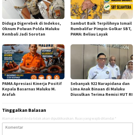
Diduga Digerebek di Indekos,
Sambut Baik Terpilihnya Ismail
Oknum Polwan Polda Maluku
Rumbalifar Pimpin Golkar SBT,
Kembali Jadi Sorotan
PAMA: Beliau Layak
PAMA Apresiasi Kinerja Positif
Sebanyak 922 Narapidana dan
Kepala Basarnas Maluku M.
Lima Anak Binaan di Maluku
Arafah
Diusulkan Terima Remisi HUT RI
Tinggalkan Balasan
Alamat email Anda tidak akan dipublikasikan.
Ruas yang wajib ditandai
*