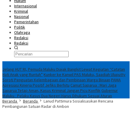
Hukum
Internasional
Kriminal
Nasional
Pemerintahan
Politik
Olahraga
Redaksi
Redaksi
Breaking News
Jelang HUT RI, Pemuda Maluku Diajak Bangkit Lewat Kegiatan “Catatan
Hati Anak yang Runtuh”
Kunker ke Kanwil PAS Maluku, Saadiah Uluputty
Soroti Penguatan Kelembagaan dan Pembinaan Warga Binaan
PAMA
Apresiasi Kinerja Positif Jefiks Berhitu
Camat Saparua : Mari Jaga
Saparua Tetap Aman, Kasus Kriminal Jangan Picu Konflik
Gubernur
Maluku : Pelaku Kasus Dua Negeri Harus Dihukum Sesuai Aturan
Beranda
Beranda
Lanud Pattimura Sosialisasikan Rencana
Pembangunan Satuan Radar di Ambon