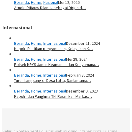
Beranda
,
Home
,
Nasional
Mei 12, 2026
Arnold Ritiauw Dilantik sebagai Dirjen d…
Internasional
Beranda
,
Home
,
Internasional
Desember 21, 2024
Kapolri Pastikan pengamanan, Kelayakan K…
Beranda
,
Home
,
Internasional
Mei 28, 2024
Polsek KPYS Jamin Keamanan dan Kenyamana…
Beranda
,
Home
,
Internasional
Februari 3, 2024
Turun Langsung di Desa Latta, Danlantama…
Beranda
,
Home
,
Internasional
Desember 9, 2023
Kapolri dan Panglima TNI Resmikan Markas…
Seluruh konten berita di situs web ini dilindungi hak cipta. Dilarang