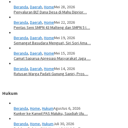
Beranda
,
Daerah
,
Home
Mei 28, 2026
Penyaluran BLT Dana Desa di Mahu Diprior…
Beranda
,
Daerah
,
Home
Mei 22, 2026
Pentas Seni SMPN 43 Malteng dan SMPN 5 I…
Beranda
,
Daerah
,
Home
Mei 19, 2026
Semangat Basudara Menguat, Siri Sori Ama…
Beranda
,
Daerah
,
Home
Mei 15, 2026
Camat Saparua Apresiasi Masyarakat Jaga …
Beranda
,
Daerah
,
Home
Mei 14, 2026
Ratusan Warga Padati Gunung Saniri, Pros…
Hukum
Beranda
,
Home
,
Hukum
Agustus 6, 2026
Kunker ke Kanwil PAS Maluku, Saadiah Ulu…
Beranda
,
Home
,
Hukum
Juli 30, 2026