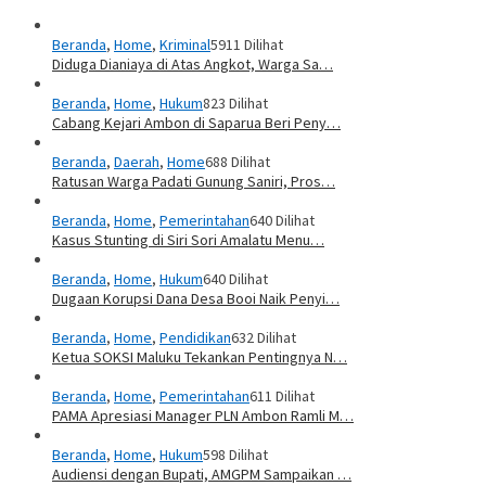
Beranda
,
Home
,
Kriminal
5911 Dilihat
Diduga Dianiaya di Atas Angkot, Warga Sa…
Beranda
,
Home
,
Hukum
823 Dilihat
Cabang Kejari Ambon di Saparua Beri Peny…
Beranda
,
Daerah
,
Home
688 Dilihat
Ratusan Warga Padati Gunung Saniri, Pros…
Beranda
,
Home
,
Pemerintahan
640 Dilihat
Kasus Stunting di Siri Sori Amalatu Menu…
Beranda
,
Home
,
Hukum
640 Dilihat
Dugaan Korupsi Dana Desa Booi Naik Penyi…
Beranda
,
Home
,
Pendidikan
632 Dilihat
Ketua SOKSI Maluku Tekankan Pentingnya N…
Beranda
,
Home
,
Pemerintahan
611 Dilihat
PAMA Apresiasi Manager PLN Ambon Ramli M…
Beranda
,
Home
,
Hukum
598 Dilihat
Audiensi dengan Bupati, AMGPM Sampaikan …