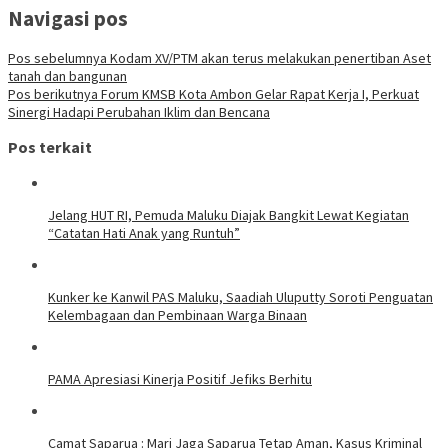
Navigasi pos
Pos sebelumnya
Kodam XV/PTM akan terus melakukan penertiban Aset
tanah dan bangunan
Pos berikutnya
Forum KMSB Kota Ambon Gelar Rapat Kerja I, Perkuat
Sinergi Hadapi Perubahan Iklim dan Bencana
Pos terkait
Jelang HUT RI, Pemuda Maluku Diajak Bangkit Lewat Kegiatan
“Catatan Hati Anak yang Runtuh”
Kunker ke Kanwil PAS Maluku, Saadiah Uluputty Soroti Penguatan
Kelembagaan dan Pembinaan Warga Binaan
PAMA Apresiasi Kinerja Positif Jefiks Berhitu
Camat Saparua : Mari Jaga Saparua Tetap Aman, Kasus Kriminal