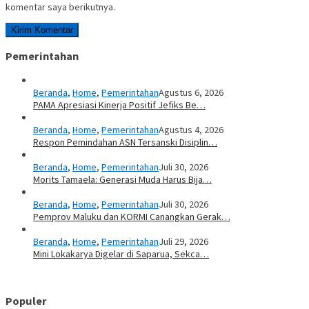
komentar saya berikutnya.
Pemerintahan
Beranda
,
Home
,
Pemerintahan
Agustus 6, 2026
PAMA Apresiasi Kinerja Positif Jefiks Be…
Beranda
,
Home
,
Pemerintahan
Agustus 4, 2026
Respon Pemindahan ASN Tersanski Disiplin…
Beranda
,
Home
,
Pemerintahan
Juli 30, 2026
Morits Tamaela: Generasi Muda Harus Bija…
Beranda
,
Home
,
Pemerintahan
Juli 30, 2026
Pemprov Maluku dan KORMI Canangkan Gerak…
Beranda
,
Home
,
Pemerintahan
Juli 29, 2026
Mini Lokakarya Digelar di Saparua, Sekca…
Populer