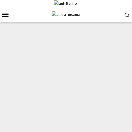
Loncat
ke
Menu
konten
Mobile