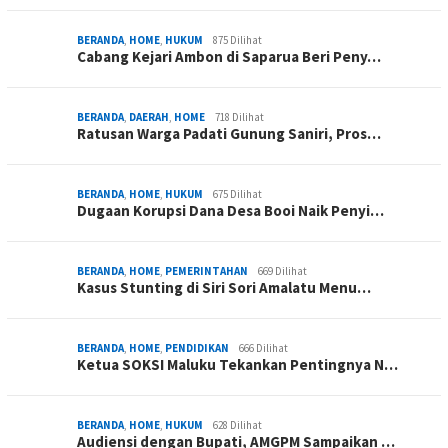
BERANDA
,
HOME
,
HUKUM
875 Dilihat
Cabang Kejari Ambon di Saparua Beri Peny…
BERANDA
,
DAERAH
,
HOME
718 Dilihat
Ratusan Warga Padati Gunung Saniri, Pros…
BERANDA
,
HOME
,
HUKUM
675 Dilihat
Dugaan Korupsi Dana Desa Booi Naik Penyi…
BERANDA
,
HOME
,
PEMERINTAHAN
669 Dilihat
Kasus Stunting di Siri Sori Amalatu Menu…
BERANDA
,
HOME
,
PENDIDIKAN
666 Dilihat
Ketua SOKSI Maluku Tekankan Pentingnya N…
BERANDA
,
HOME
,
HUKUM
628 Dilihat
Audiensi dengan Bupati, AMGPM Sampaikan …