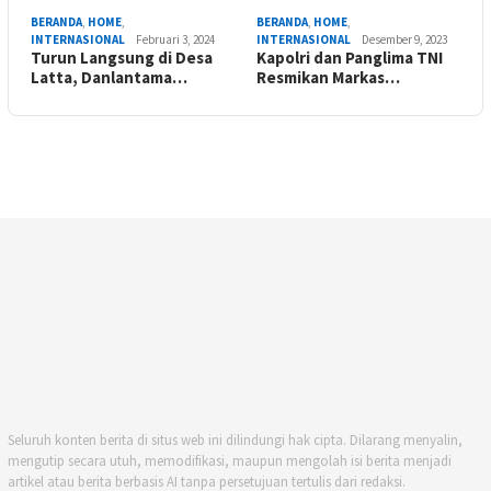
BERANDA
,
HOME
,
BERANDA
,
HOME
,
INTERNASIONAL
Februari 3, 2024
INTERNASIONAL
Desember 9, 2023
Turun Langsung di Desa
Kapolri dan Panglima TNI
Latta, Danlantama…
Resmikan Markas…
Seluruh konten berita di situs web ini dilindungi hak cipta. Dilarang menyalin,
mengutip secara utuh, memodifikasi, maupun mengolah isi berita menjadi
artikel atau berita berbasis AI tanpa persetujuan tertulis dari redaksi.