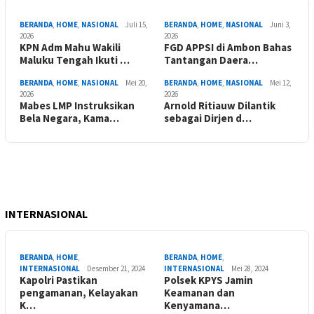
BERANDA
,
HOME
,
NASIONAL
Juli 15,
BERANDA
,
HOME
,
NASIONAL
Juni 3,
2026
2026
KPN Adm Mahu Wakili
FGD APPSI di Ambon Bahas
Maluku Tengah Ikuti …
Tantangan Daera…
BERANDA
,
HOME
,
NASIONAL
Mei 20,
BERANDA
,
HOME
,
NASIONAL
Mei 12,
2026
2026
Mabes LMP Instruksikan
Arnold Ritiauw Dilantik
Bela Negara, Kama…
sebagai Dirjen d…
INTERNASIONAL
BERANDA
,
HOME
,
BERANDA
,
HOME
,
INTERNASIONAL
Desember 21, 2024
INTERNASIONAL
Mei 28, 2024
Kapolri Pastikan
Polsek KPYS Jamin
pengamanan, Kelayakan
Keamanan dan
K…
Kenyamana…