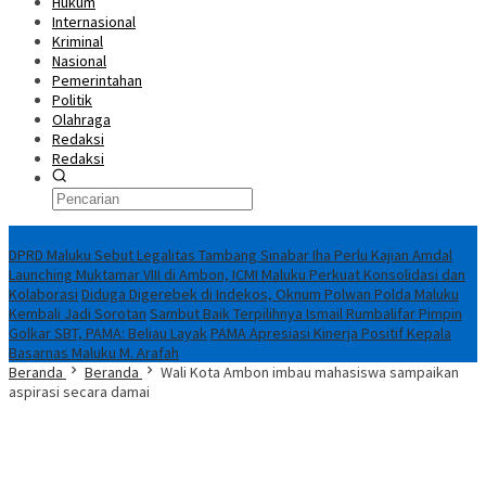
Hukum
Internasional
Kriminal
Nasional
Pemerintahan
Politik
Olahraga
Redaksi
Redaksi
Breaking News
DPRD Maluku Sebut Legalitas Tambang Sinabar Iha Perlu Kajian Amdal
Launching Muktamar VIII di Ambon, ICMI Maluku Perkuat Konsolidasi dan
Kolaborasi
Diduga Digerebek di Indekos, Oknum Polwan Polda Maluku
Kembali Jadi Sorotan
Sambut Baik Terpilihnya Ismail Rumbalifar Pimpin
Golkar SBT, PAMA: Beliau Layak
PAMA Apresiasi Kinerja Positif Kepala
Basarnas Maluku M. Arafah
Beranda
Beranda
Wali Kota Ambon imbau mahasiswa sampaikan
aspirasi secara damai