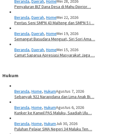
Beranda
,
Daerah
,
Home
Mei 28, 2026
Penyaluran BLT Dana Desa di Mahu Diprior…
Beranda
,
Daerah
,
Home
Mei 22, 2026
Pentas Seni SMPN 43 Malteng dan SMPN 5 I…
Beranda
,
Daerah
,
Home
Mei 19, 2026
Semangat Basudara Menguat, Siri Sori Ama…
Beranda
,
Daerah
,
Home
Mei 15, 2026
Camat Saparua Apresiasi Masyarakat Jaga …
Hukum
Beranda
,
Home
,
Hukum
Agustus 7, 2026
Sebanyak 922 Narapidana dan Lima Anak Bi…
Beranda
,
Home
,
Hukum
Agustus 6, 2026
Kunker ke Kanwil PAS Maluku, Saadiah Ulu…
Beranda
,
Home
,
Hukum
Juli 30, 2026
Puluhan Pelajar SMA Negeri 34 Maluku Ten…