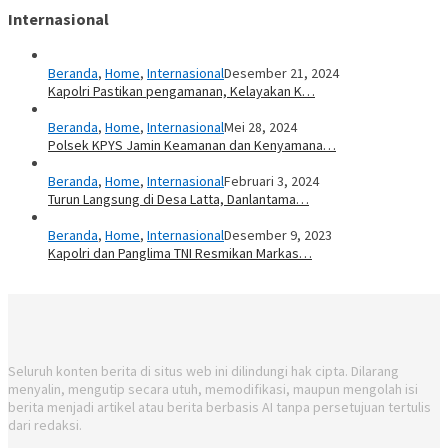
Internasional
Beranda
,
Home
,
Internasional
Desember 21, 2024
Kapolri Pastikan pengamanan, Kelayakan K…
Beranda
,
Home
,
Internasional
Mei 28, 2024
Polsek KPYS Jamin Keamanan dan Kenyamana…
Beranda
,
Home
,
Internasional
Februari 3, 2024
Turun Langsung di Desa Latta, Danlantama…
Beranda
,
Home
,
Internasional
Desember 9, 2023
Kapolri dan Panglima TNI Resmikan Markas…
Seluruh konten berita di situs web ini dilindungi hak cipta. Dilarang
menyalin, mengutip secara utuh, memodifikasi, maupun mengolah isi
berita menjadi artikel atau berita berbasis AI tanpa persetujuan tertulis
dari redaksi.