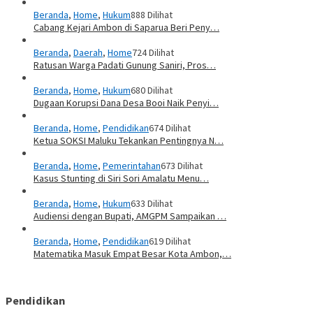
Beranda
,
Home
,
Hukum
888 Dilihat
Cabang Kejari Ambon di Saparua Beri Peny…
Beranda
,
Daerah
,
Home
724 Dilihat
Ratusan Warga Padati Gunung Saniri, Pros…
Beranda
,
Home
,
Hukum
680 Dilihat
Dugaan Korupsi Dana Desa Booi Naik Penyi…
Beranda
,
Home
,
Pendidikan
674 Dilihat
Ketua SOKSI Maluku Tekankan Pentingnya N…
Beranda
,
Home
,
Pemerintahan
673 Dilihat
Kasus Stunting di Siri Sori Amalatu Menu…
Beranda
,
Home
,
Hukum
633 Dilihat
Audiensi dengan Bupati, AMGPM Sampaikan …
Beranda
,
Home
,
Pendidikan
619 Dilihat
Matematika Masuk Empat Besar Kota Ambon,…
Pendidikan