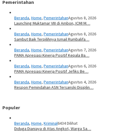
Pemerintahan
Beranda
,
Home
,
Pemerintahan
Agustus 8, 2026
Launching Muktamar VIII di Ambon, ICMI M…
Beranda
,
Home
,
Pemerintahan
Agustus 8, 2026
Sambut Baik Terpilihnya Ismail Rumbalifa…
Beranda
,
Home
,
Pemerintahan
Agustus 7, 2026
PAMA Apresiasi Kinerja Positif Kepala Ba…
Beranda
,
Home
,
Pemerintahan
Agustus 6, 2026
PAMA Apresiasi Kinerja Positif Jefiks Be…
Beranda
,
Home
,
Pemerintahan
Agustus 4, 2026
Respon Pemindahan ASN Tersanski Disiplin…
Populer
Beranda
,
Home
,
Kriminal
6434 Dilihat
Diduga Dianiaya di Atas Angkot, Warga Sa…