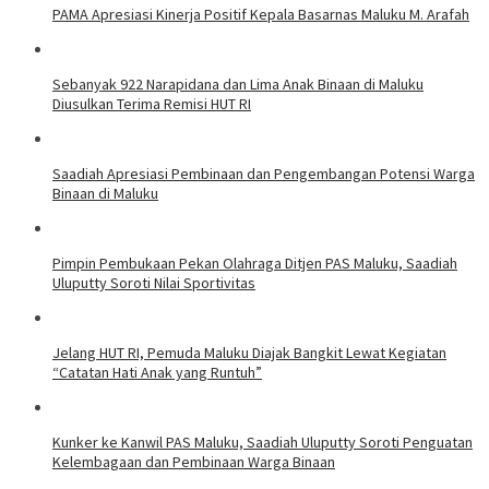
PAMA Apresiasi Kinerja Positif Kepala Basarnas Maluku M. Arafah
Sebanyak 922 Narapidana dan Lima Anak Binaan di Maluku
Diusulkan Terima Remisi HUT RI
Saadiah Apresiasi Pembinaan dan Pengembangan Potensi Warga
Binaan di Maluku
Pimpin Pembukaan Pekan Olahraga Ditjen PAS Maluku, Saadiah
Uluputty Soroti Nilai Sportivitas
Jelang HUT RI, Pemuda Maluku Diajak Bangkit Lewat Kegiatan
“Catatan Hati Anak yang Runtuh”
Kunker ke Kanwil PAS Maluku, Saadiah Uluputty Soroti Penguatan
Kelembagaan dan Pembinaan Warga Binaan