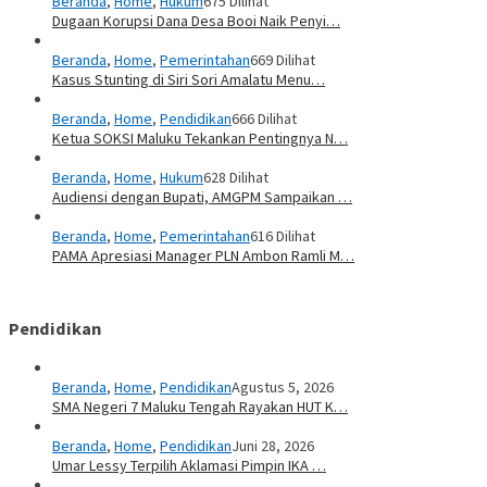
Beranda
,
Home
,
Hukum
675 Dilihat
Dugaan Korupsi Dana Desa Booi Naik Penyi…
Beranda
,
Home
,
Pemerintahan
669 Dilihat
Kasus Stunting di Siri Sori Amalatu Menu…
Beranda
,
Home
,
Pendidikan
666 Dilihat
Ketua SOKSI Maluku Tekankan Pentingnya N…
Beranda
,
Home
,
Hukum
628 Dilihat
Audiensi dengan Bupati, AMGPM Sampaikan …
Beranda
,
Home
,
Pemerintahan
616 Dilihat
PAMA Apresiasi Manager PLN Ambon Ramli M…
Pendidikan
Beranda
,
Home
,
Pendidikan
Agustus 5, 2026
SMA Negeri 7 Maluku Tengah Rayakan HUT K…
Beranda
,
Home
,
Pendidikan
Juni 28, 2026
Umar Lessy Terpilih Aklamasi Pimpin IKA …