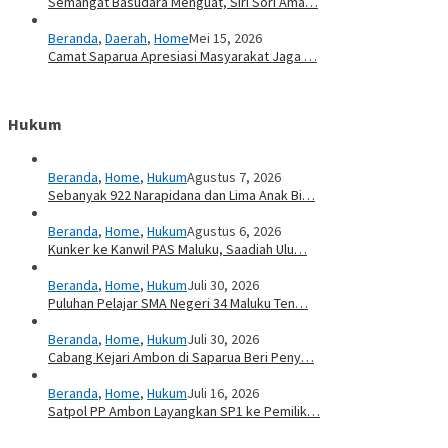
Semangat Basudara Menguat, Siri Sori Ama…
Beranda
,
Daerah
,
Home
Mei 15, 2026
Camat Saparua Apresiasi Masyarakat Jaga …
Hukum
Beranda
,
Home
,
Hukum
Agustus 7, 2026
Sebanyak 922 Narapidana dan Lima Anak Bi…
Beranda
,
Home
,
Hukum
Agustus 6, 2026
Kunker ke Kanwil PAS Maluku, Saadiah Ulu…
Beranda
,
Home
,
Hukum
Juli 30, 2026
Puluhan Pelajar SMA Negeri 34 Maluku Ten…
Beranda
,
Home
,
Hukum
Juli 30, 2026
Cabang Kejari Ambon di Saparua Beri Peny…
Beranda
,
Home
,
Hukum
Juli 16, 2026
Satpol PP Ambon Layangkan SP1 ke Pemilik…