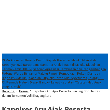
Breaking News
PAMA Apresiasi Kinerja Positif Kepala Basarnas Maluku M. Arafah
Sebanyak 922 Narapidana dan Lima Anak Binaan di Maluku Diusulkan
Terima Remisi HUT RI
Saadiah Apresiasi Pembinaan dan Pengembangan
Potensi Warga Binaan di Maluku
Pimpin Pembukaan Pekan Olahraga
Ditjen PAS Maluku, Saadiah Uluputty Soroti Nilai Sportivitas
Jelang HUT
RI, Pemuda Maluku Diajak Bangkit Lewat Kegiatan “Catatan Hati Anak
yang Runtuh”
Beranda
Home
Kapolres Aru Ajak Peserta Junjung Sportivitas
dalam Turnamen Voli Bhayangkara
Kapolres Aru Ajak Peserta