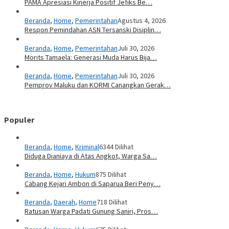
PAMA Apresiasi Kinerja Positif Jefiks Be…
Beranda
,
Home
,
Pemerintahan
Agustus 4, 2026
Respon Pemindahan ASN Tersanski Disiplin…
Beranda
,
Home
,
Pemerintahan
Juli 30, 2026
Morits Tamaela: Generasi Muda Harus Bija…
Beranda
,
Home
,
Pemerintahan
Juli 30, 2026
Pemprov Maluku dan KORMI Canangkan Gerak…
Populer
Beranda
,
Home
,
Kriminal
6344 Dilihat
Diduga Dianiaya di Atas Angkot, Warga Sa…
Beranda
,
Home
,
Hukum
875 Dilihat
Cabang Kejari Ambon di Saparua Beri Peny…
Beranda
,
Daerah
,
Home
718 Dilihat
Ratusan Warga Padati Gunung Saniri, Pros…