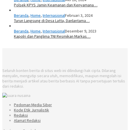
Polsek KPYS Jamin Keamanan dan Kenyamana…
Beranda
,
Home
,
Internasional
Februari 3, 2024
Turun Langsung di Desa Latta, Danlantama…
Beranda
,
Home
,
Internasional
Desember 9, 2023
Kapolri dan Panglima TNI Resmikan Markas…
Seluruh konten berita di situs web ini dilindungi hak cipta. Dilarang
menyalin, mengutip secara utuh, memodifikasi, maupun mengolah isi
berita menjadi artikel atau berita berbasis AI tanpa persetujuan tertulis
dari redaksi.
Pedoman Media Siber
Kode Etik Jurnalistik
Redaksi
Alamat Redaksi