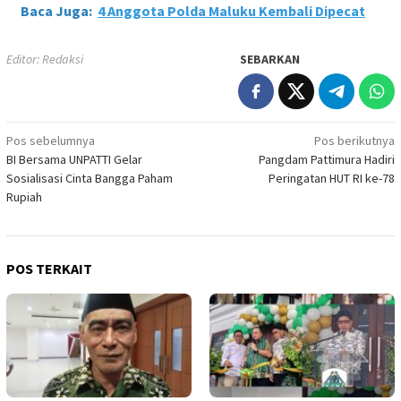
Baca Juga:
4 Anggota Polda Maluku Kembali Dipecat
Editor: Redaksi
SEBARKAN
Navigasi
Pos sebelumnya
Pos berikutnya
BI Bersama UNPATTI Gelar
Pangdam Pattimura Hadiri
pos
Sosialisasi Cinta Bangga Paham
Peringatan HUT RI ke-78
Rupiah
POS TERKAIT