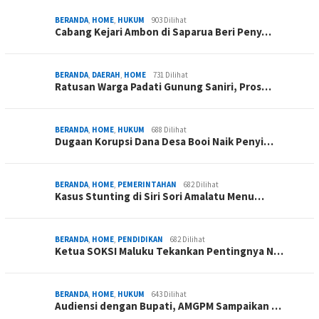
BERANDA
,
HOME
,
HUKUM
903 Dilihat
Cabang Kejari Ambon di Saparua Beri Peny…
BERANDA
,
DAERAH
,
HOME
731 Dilihat
Ratusan Warga Padati Gunung Saniri, Pros…
BERANDA
,
HOME
,
HUKUM
688 Dilihat
Dugaan Korupsi Dana Desa Booi Naik Penyi…
BERANDA
,
HOME
,
PEMERINTAHAN
682 Dilihat
Kasus Stunting di Siri Sori Amalatu Menu…
BERANDA
,
HOME
,
PENDIDIKAN
682 Dilihat
Ketua SOKSI Maluku Tekankan Pentingnya N…
BERANDA
,
HOME
,
HUKUM
643 Dilihat
Audiensi dengan Bupati, AMGPM Sampaikan …