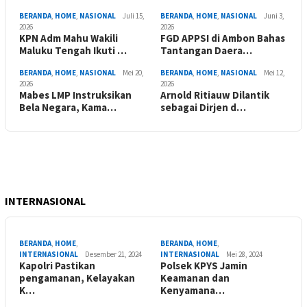
BERANDA
,
HOME
,
NASIONAL
Juli 15,
BERANDA
,
HOME
,
NASIONAL
Juni 3,
2026
2026
KPN Adm Mahu Wakili
FGD APPSI di Ambon Bahas
Maluku Tengah Ikuti …
Tantangan Daera…
BERANDA
,
HOME
,
NASIONAL
Mei 20,
BERANDA
,
HOME
,
NASIONAL
Mei 12,
2026
2026
Mabes LMP Instruksikan
Arnold Ritiauw Dilantik
Bela Negara, Kama…
sebagai Dirjen d…
INTERNASIONAL
BERANDA
,
HOME
,
BERANDA
,
HOME
,
INTERNASIONAL
Desember 21, 2024
INTERNASIONAL
Mei 28, 2024
Kapolri Pastikan
Polsek KPYS Jamin
pengamanan, Kelayakan
Keamanan dan
K…
Kenyamana…