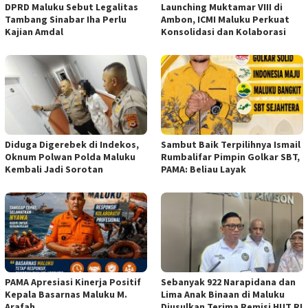
DPRD Maluku Sebut Legalitas
Launching Muktamar VIII di
Tambang Sinabar Iha Perlu
Ambon, ICMI Maluku Perkuat
Kajian Amdal
Konsolidasi dan Kolaborasi
Diduga Digerebek di Indekos,
Sambut Baik Terpilihnya Ismail
Oknum Polwan Polda Maluku
Rumbalifar Pimpin Golkar SBT,
Kembali Jadi Sorotan
PAMA: Beliau Layak
PAMA Apresiasi Kinerja Positif
Sebanyak 922 Narapidana dan
Kepala Basarnas Maluku M.
Lima Anak Binaan di Maluku
Arafah
Diusulkan Terima Remisi HUT RI