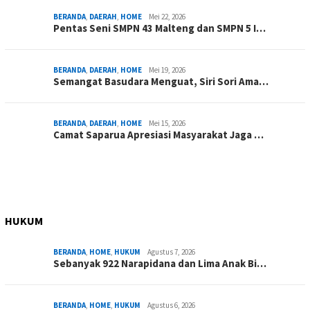
BERANDA
,
DAERAH
,
HOME
Mei 22, 2026
Pentas Seni SMPN 43 Malteng dan SMPN 5 I…
BERANDA
,
DAERAH
,
HOME
Mei 19, 2026
Semangat Basudara Menguat, Siri Sori Ama…
BERANDA
,
DAERAH
,
HOME
Mei 15, 2026
Camat Saparua Apresiasi Masyarakat Jaga …
HUKUM
BERANDA
,
HOME
,
HUKUM
Agustus 7, 2026
Sebanyak 922 Narapidana dan Lima Anak Bi…
BERANDA
,
HOME
,
HUKUM
Agustus 6, 2026