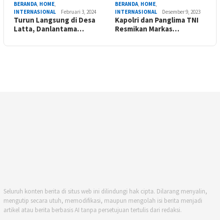
BERANDA
,
HOME
,
BERANDA
,
HOME
,
INTERNASIONAL
Februari 3, 2024
INTERNASIONAL
Desember 9, 2023
Turun Langsung di Desa
Kapolri dan Panglima TNI
Latta, Danlantama…
Resmikan Markas…
Seluruh konten berita di situs web ini dilindungi hak cipta. Dilarang menyalin,
mengutip secara utuh, memodifikasi, maupun mengolah isi berita menjadi
artikel atau berita berbasis AI tanpa persetujuan tertulis dari redaksi.