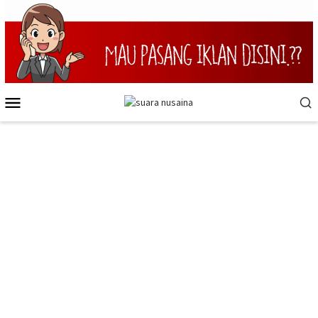
Loncat
ke
konten
Menu
Mobile