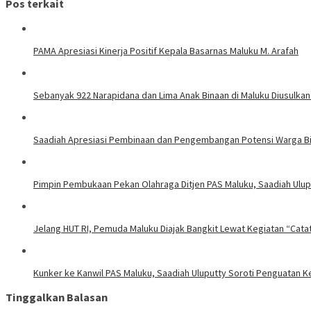
Pos terkait
PAMA Apresiasi Kinerja Positif Kepala Basarnas Maluku M. Arafah
Sebanyak 922 Narapidana dan Lima Anak Binaan di Maluku Diusulkan
Saadiah Apresiasi Pembinaan dan Pengembangan Potensi Warga Bi
Pimpin Pembukaan Pekan Olahraga Ditjen PAS Maluku, Saadiah Uluput
Jelang HUT RI, Pemuda Maluku Diajak Bangkit Lewat Kegiatan “Cata
Kunker ke Kanwil PAS Maluku, Saadiah Uluputty Soroti Penguatan
Tinggalkan Balasan