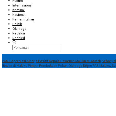
Hukum
Internasional
Kriminal
Nasional
Pemerintahan
Politik
Olahraga
Redaksi
Redaksi
Breaking News
PAMA Apresiasi Kinerja Positif Kepala Basarnas Maluku M. Arafah
Sebanyak
Binaan di Maluku
Pimpin Pembukaan Pekan Olahraga Ditjen PAS Maluku, Saad