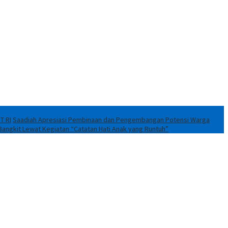
T RI
Saadiah Apresiasi Pembinaan dan Pengembangan Potensi Warga
Bangkit Lewat Kegiatan “Catatan Hati Anak yang Runtuh”