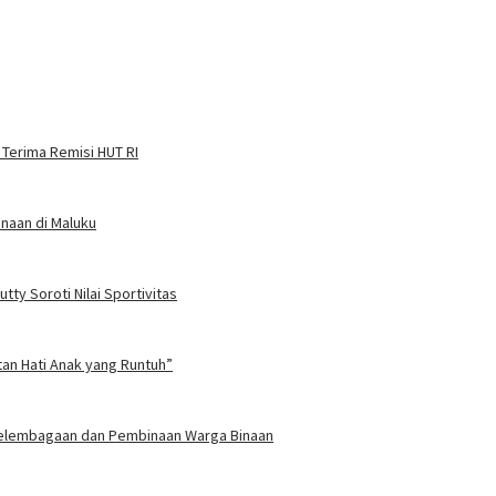
 Terima Remisi HUT RI
naan di Maluku
ty Soroti Nilai Sportivitas
tan Hati Anak yang Runtuh”
 Kelembagaan dan Pembinaan Warga Binaan