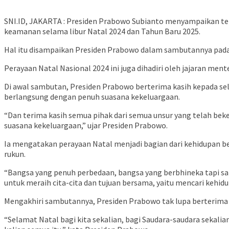
SNI.ID, JAKARTA : Presiden Prabowo Subianto menyampaikan ter
keamanan selama libur Natal 2024 dan Tahun Baru 2025.
Hal itu disampaikan Presiden Prabowo dalam sambutannya pada P
Perayaan Natal Nasional 2024 ini juga dihadiri oleh jajaran ment
Di awal sambutan, Presiden Prabowo berterima kasih kepada sel
berlangsung dengan penuh suasana kekeluargaan.
“Dan terima kasih semua pihak dari semua unsur yang telah bek
suasana kekeluargaan,” ujar Presiden Prabowo.
Ia mengatakan perayaan Natal menjadi bagian dari kehidupan 
rukun.
“Bangsa yang penuh perbedaan, bangsa yang berbhineka tapi satu
untuk meraih cita-cita dan tujuan bersama, yaitu mencari kehidu
Mengakhiri sambutannya, Presiden Prabowo tak lupa berterima k
“Selamat Natal bagi kita sekalian, bagi Saudara-saudara sekalian