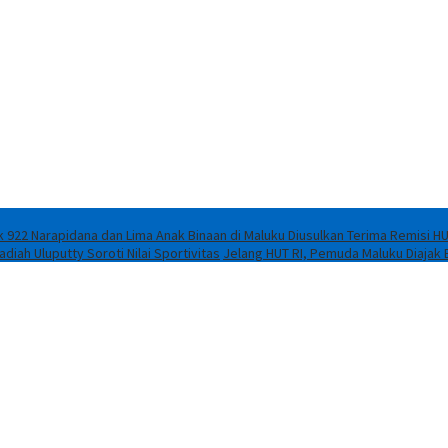
 922 Narapidana dan Lima Anak Binaan di Maluku Diusulkan Terima Remisi HU
iah Uluputty Soroti Nilai Sportivitas
Jelang HUT RI, Pemuda Maluku Diajak 