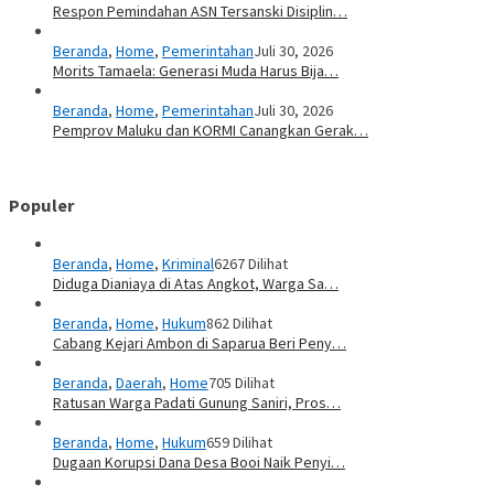
Respon Pemindahan ASN Tersanski Disiplin…
Beranda
,
Home
,
Pemerintahan
Juli 30, 2026
Morits Tamaela: Generasi Muda Harus Bija…
Beranda
,
Home
,
Pemerintahan
Juli 30, 2026
Pemprov Maluku dan KORMI Canangkan Gerak…
Populer
Beranda
,
Home
,
Kriminal
6267 Dilihat
Diduga Dianiaya di Atas Angkot, Warga Sa…
Beranda
,
Home
,
Hukum
862 Dilihat
Cabang Kejari Ambon di Saparua Beri Peny…
Beranda
,
Daerah
,
Home
705 Dilihat
Ratusan Warga Padati Gunung Saniri, Pros…
Beranda
,
Home
,
Hukum
659 Dilihat
Dugaan Korupsi Dana Desa Booi Naik Penyi…