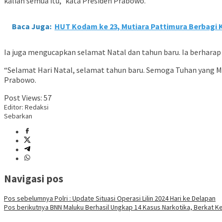
kalian semua itu,” kata Presiden Prabowo.
Baca Juga:
HUT Kodam ke 23, Mutiara Pattimura Berbagi 
Ia juga mengucapkan selamat Natal dan tahun baru. Ia berhar
“Selamat Hari Natal, selamat tahun baru. Semoga Tuhan yang M
Prabowo.
Post Views:
57
Editor: Redaksi
Sebarkan
Navigasi pos
Pos sebelumnya
Polri : Update Situasi Operasi Lilin 2024 Hari ke Delapan
Pos berikutnya
BNN Maluku Berhasil Ungkap 14 Kasus Narkotika, Berkat K