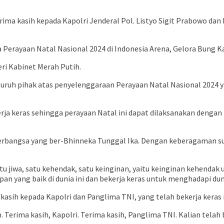
ima kasih kepada Kapolri Jenderal Pol. Listyo Sigit Prabowo da
erayaan Natal Nasional 2024 di Indonesia Arena, Gelora Bung Kar
eri Kabinet Merah Putih.
uruh pihak atas penyelenggaraan Perayaan Natal Nasional 2024 ya
erja keras sehingga perayaan Natal ini dapat dilaksanakan dengan
berbangsa yang ber-Bhinneka Tunggal Ika. Dengan keberagaman s
 jiwa, satu kehendak, satu keinginan, yaitu keinginan kehendak u
pan yang baik di dunia ini dan bekerja keras untuk menghadapi du
asih kepada Kapolri dan Panglima TNI, yang telah bekerja keras
. Terima kasih, Kapolri. Terima kasih, Panglima TNI. Kalian telah 