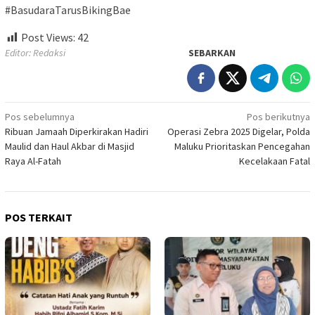
#BasudaraTarusBikingBae
Post Views:
42
Editor: Redaksi
SEBARKAN
Navigasi
Pos sebelumnya
Pos berikutnya
Ribuan Jamaah Diperkirakan Hadiri
Operasi Zebra 2025 Digelar, Polda
pos
Maulid dan Haul Akbar di Masjid
Maluku Prioritaskan Pencegahan
Raya Al-Fatah
Kecelakaan Fatal
POS TERKAIT