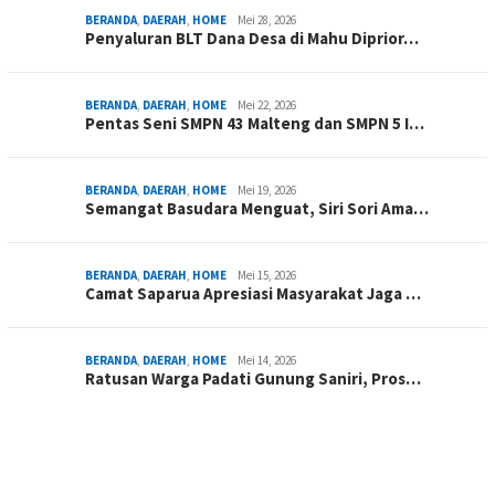
BERANDA
,
DAERAH
,
HOME
Mei 28, 2026
Penyaluran BLT Dana Desa di Mahu Diprior…
BERANDA
,
DAERAH
,
HOME
Mei 22, 2026
Pentas Seni SMPN 43 Malteng dan SMPN 5 I…
BERANDA
,
DAERAH
,
HOME
Mei 19, 2026
Semangat Basudara Menguat, Siri Sori Ama…
BERANDA
,
DAERAH
,
HOME
Mei 15, 2026
Camat Saparua Apresiasi Masyarakat Jaga …
BERANDA
,
DAERAH
,
HOME
Mei 14, 2026
Ratusan Warga Padati Gunung Saniri, Pros…