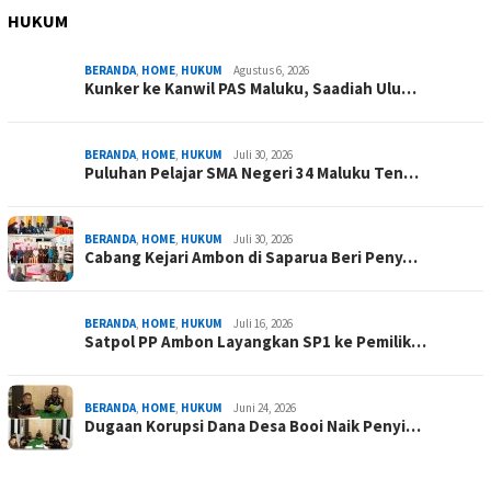
HUKUM
BERANDA
,
HOME
,
HUKUM
Agustus 6, 2026
Kunker ke Kanwil PAS Maluku, Saadiah Ulu…
BERANDA
,
HOME
,
HUKUM
Juli 30, 2026
Puluhan Pelajar SMA Negeri 34 Maluku Ten…
BERANDA
,
HOME
,
HUKUM
Juli 30, 2026
Cabang Kejari Ambon di Saparua Beri Peny…
BERANDA
,
HOME
,
HUKUM
Juli 16, 2026
Satpol PP Ambon Layangkan SP1 ke Pemilik…
BERANDA
,
HOME
,
HUKUM
Juni 24, 2026
Dugaan Korupsi Dana Desa Booi Naik Penyi…