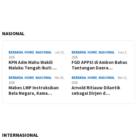
NASIONAL
BERANDA
,
HOME
,
NASIONAL
Juli 15,
BERANDA
,
HOME
,
NASIONAL
Juni 3,
2026
2026
KPN Adm Mahu Wakili
FGD APPSI di Ambon Bahas
Maluku Tengah Ikuti …
Tantangan Daera…
BERANDA
,
HOME
,
NASIONAL
Mei 20,
BERANDA
,
HOME
,
NASIONAL
Mei 12,
2026
2026
Mabes LMP Instruksikan
Arnold Ritiauw Dilantik
Bela Negara, Kama…
sebagai Dirjen d…
INTERNASIONAL