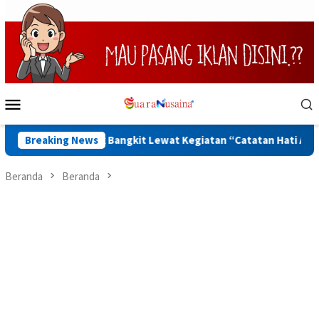
Loncat
ke
konten
Menu
Mobile
uku Diajak Bangkit Lewat Kegiatan “Catatan Hati Anak yang Ru
Breaking News
Beranda
Beranda