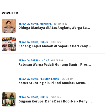
POPULER
BERANDA
,
HOME
,
KRIMINAL
5945 Dilihat
Diduga Dianiaya di Atas Angkot, Warga Sa…
BERANDA
,
HOME
,
HUKUM
830 Dilihat
Cabang Kejari Ambon di Saparua Beri Peny…
BERANDA
,
DAERAH
,
HOME
688 Dilihat
Ratusan Warga Padati Gunung Saniri, Pros…
BERANDA
,
HOME
,
PEMERINTAHAN
640 Dilihat
Kasus Stunting di Siri Sori Amalatu Menu…
BERANDA
,
HOME
,
HUKUM
640 Dilihat
Dugaan Korupsi Dana Desa Booi Naik Penyi…