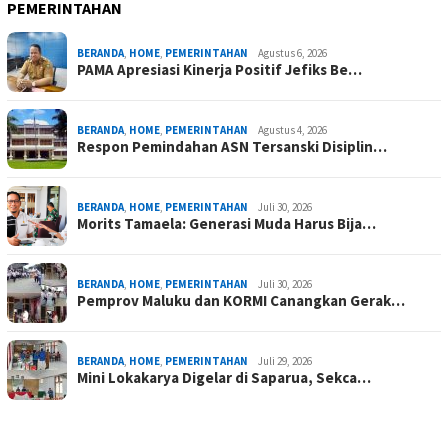
PEMERINTAHAN
BERANDA
,
HOME
,
PEMERINTAHAN
Agustus 6, 2026
PAMA Apresiasi Kinerja Positif Jefiks Be…
BERANDA
,
HOME
,
PEMERINTAHAN
Agustus 4, 2026
Respon Pemindahan ASN Tersanski Disiplin…
BERANDA
,
HOME
,
PEMERINTAHAN
Juli 30, 2026
Morits Tamaela: Generasi Muda Harus Bija…
BERANDA
,
HOME
,
PEMERINTAHAN
Juli 30, 2026
Pemprov Maluku dan KORMI Canangkan Gerak…
BERANDA
,
HOME
,
PEMERINTAHAN
Juli 29, 2026
Mini Lokakarya Digelar di Saparua, Sekca…